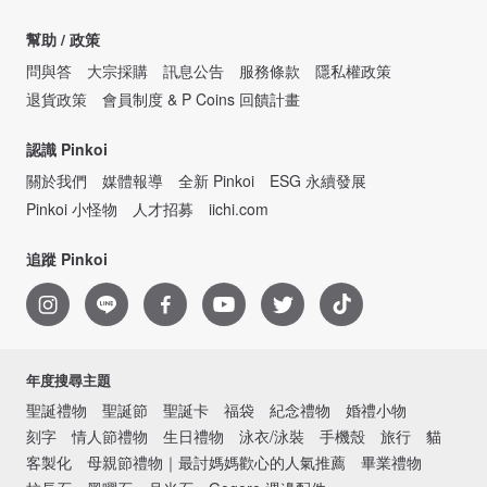
幫助 / 政策
問與答
大宗採購
訊息公告
服務條款
隱私權政策
退貨政策
會員制度 & P Coins 回饋計畫
認識 Pinkoi
關於我們
媒體報導
全新 Pinkoi
ESG 永續發展
Pinkoi 小怪物
人才招募
iichi.com
追蹤 Pinkoi
年度搜尋主題
聖誕禮物
聖誕節
聖誕卡
福袋
紀念禮物
婚禮小物
刻字
情人節禮物
生日禮物
泳衣/泳裝
手機殼
旅行
貓
客製化
母親節禮物｜最討媽媽歡心的人氣推薦
畢業禮物