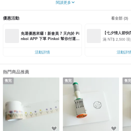
閱讀更多
Watanabe Kaori_和紙設計師
現居於北海道札幌
作品呈現 雪國的歲月靜好
優惠活動
看全部 (3)
靜謐 優雅
大人的文具
【七夕情人節快閃】8
每個作品都散發獨特風格
免運優惠來囉！新會員 7 天內於 Pi
為 日常 一頁創作
用 APP 購買任一
nkoi APP 下單 Pinkoi 幫你付運
滿 NT$ 2,500 現
為 生命 一抹紀錄
00 現折 NT$100
費，滿 NT$ 500 最高可折運費 NT
$ 100
活動詳情
活動詳
熱門商品推薦
售完
售完
售