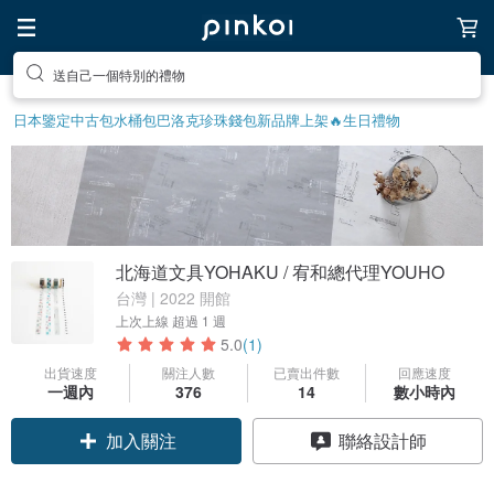
送自己一個特別的禮物
日本鑒定中古包
水桶包
巴洛克珍珠
錢包
新品牌上架🔥
生日禮物
北海道文具YOHAKU / 宥和總代理YOUHO
台灣 | 2022 開館
上次上線
超過 1 週
5.0
(1)
出貨速度
關注人數
已賣出件數
回應速度
一週內
376
14
數小時內
領優惠券
聯絡設計師
加入關注