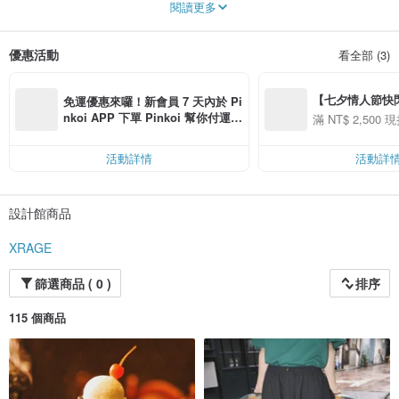
閱讀更多
Instagram @xrage_jp
優惠活動
看全部 (3)
【七夕情人節快閃】8
免運優惠來囉！新會員 7 天內於 Pi
用 APP 購買任一
nkoi APP 下單 Pinkoi 幫你付運
滿 NT$ 2,500 現
00 現折 NT$100
費，滿 NT$ 500 最高可折運費 NT
$ 100
活動詳情
活動詳
設計館商品
XRAGE
篩選商品 ( 0 )
排序
115 個商品