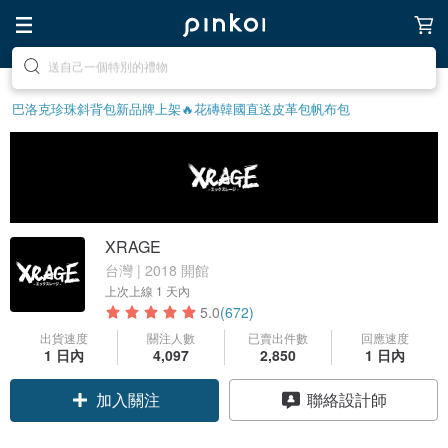
前往打造療癒的放鬆生活
巴洛克珍珠
斜背包
新品牌上架🔥
花磚
韓國直送皮革包
帆布包
XRAGE
台灣 | 2018 開館
上次上線
1 天內
5.0
(672)
出貨速度
關注人數
已賣出件數
回應速度
1 日內
4,097
2,850
1 日內
加入關注
聯絡設計師