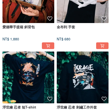
愛德華手提箱 斜背包
金布利 手套
NT$ 1,880
NT$ 680
浮世繪 忍者 短T-shirt
浮世繪 忍者 刺繡工作外套