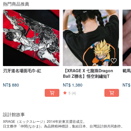
熱門商品推薦
刃牙道名場面毛巾-紅
【XRAGE X 七龍珠Dragon
範馬
Ball Z聯名】悟空刺繡短T
NT$ 880
NT$ 1,380
NT$
5
(4)
設計館故事
XRAGE（エックスレージ）2014年於東京澀谷成立。
日文夥伴「仲間(なかま)」為品牌精神標語，集結日本、台灣設計師共同創作。
擅長以漢字為設計元素，展現強烈日式風格，以精緻的刺繡技術受到歡迎。