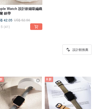
pple Watch 設計款磁吸編織
米蘭 錶帶
$ 42.05
US$ 52.56
5
(41)
設計館推薦
 折
8 折