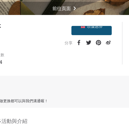
前往頁面
領優惠券
搭
加入關注
分享
人數
4
要做更換都可以與我們溝通喔！
多活動與介紹