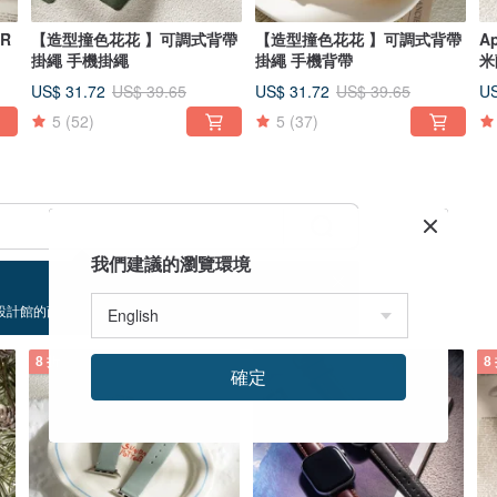
AR
【造型撞色花花 】可調式背帶
【造型撞色花花 】可調式背帶
A
掛繩 手機掛繩
掛繩 手機背帶
US$ 31.72
US$ 31.72
US
US$ 39.65
US$ 39.65
5
(52)
5
(37)
我們建議的瀏覽環境
設計館的商品！
8 折
8 折
8
確定