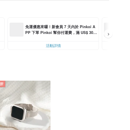
輕鬆
免運優惠來囉！新會員 7 天內於 Pinkoi A
PP 下單 Pinkoi 幫你付運費，滿 US$ 30.0
指定
0 最高可折運費 US$ 6.00
活動詳情
 折