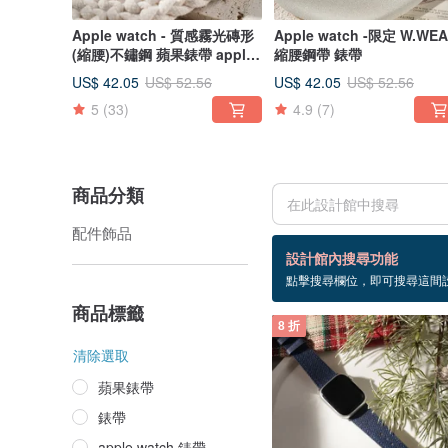
Apple watch - 質感霧光磚形
Apple watch -限定 W.WE
(縮腰)不鏽鋼 蘋果錶帶 apple
縮腰鋼帶 錶帶
watch
US$ 42.05
US$ 42.05
US$ 52.56
US$ 52.56
5
(33)
4.9
(7)
商品分類
配件飾品
8 個商品
設計館內搜尋功能
點擊搜尋欄位，即可搜尋這間
牛皮錶帶
商品標籤
8 折
清除選取
蘋果錶帶
錶帶
apple watch 錶帶