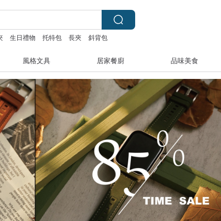
夾
生日禮物
托特包
長夾
斜背包
風格文具
居家餐廚
品味美食