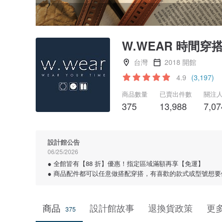
W.WEAR 時間穿
台灣
2018 開館
4.9
(3,197)
商品數量
已賣出件數
關注
375
13,988
7,07
設計館公告
06/25/2026
● 全館皆有【88 折】優惠！指定區域滿額再享【免運】
● 商品配件都可以任意做搭配穿搭，有喜歡的款式或型號想
商品
設計館故事
退換貨政策
更
375