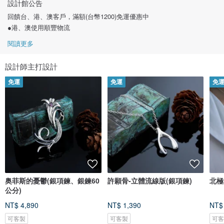
設計館公告
回饋台、港、澳客戶，滿額(台幣1200)免運優惠中
●港、澳使用順豐物流
閱讀更多
設計師主打設計
免運
免運
免
奥菲斯的憂鬱(銀項鍊、銀鍊60
許願骨-立體流線版(銀項鍊)
北極
公分)
NT$ 4,890
NT$ 1,390
NT$
可客製
可客製
可