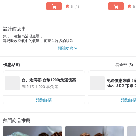
5
(4)
5
設計館故事
銀，一種極為活潑金屬，
容易吸收空氣中的氧氣， 而產生許多的缺陷，
但他的魅力就在於 “有缺陷的完美”，
閱讀更多
就跟Vesta Art 手工藝術一樣 ，
不可能像機械一樣工整，太多不可抗拒之因素，
用雙手能做出許多機械無法創作出的獨特美感。
優惠活動
看全部 (5)
銀，一種光線折射率超過95%之金屬，
對於光線反射相當強，所以看起來相當的耀眼，
台、港滿額(台幣1200)免運優惠
就跟Vesta Art手工藝術一樣，
免運優惠來囉！新會
每一曲線、每一刀、細細琢磨成型，
nkoi APP 下單
滿 NT$ 1,200 享免運
質樸而內斂的力量 讓飾品閃耀出藝術風味，
費，滿 NT$ 50
然而藝術是憑藉一股執著力量誕生 ，
$ 100
在無數的時間中萃取 ，
活動詳情
活動詳
需要沉澱歲月去思索創作來源。
知識的延伸都有必須的首要條件，
當想創新、想要突破，
熱門商品推薦
就必須拿掉平常所學的知識，
以"零"的想法去創造"一" 因為創新就是違反常態。
Vesta Art自2004年成立，