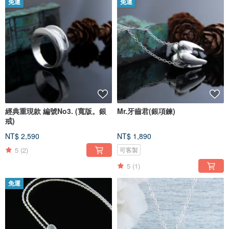
免運
免運
經典重現款 編號No3. (寬版。銀
Mr.牙齒君(銀項鍊)
戒)
NT$ 2,590
NT$ 1,890
5
(2)
可客製
5
(1)
免運