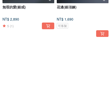
無瑕的愛(銀戒)
花邊(銀項鍊)
NT$ 2,890
NT$ 1,690
5
(1)
可客製
免運
免運
歐風復古系列-線跡-原色窄版(銀
歐風復古系列-漣漪-復古寬版(銀
戒)
戒)
NT$ 2,290
NT$ 2,590