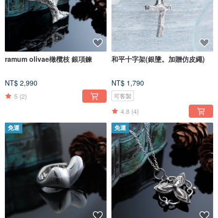
ramum olivae橄欖枝 銀項鍊
和平十字架(銀墬。加贈仿皮繩)
NT$ 2,990
NT$ 1,790
5
(2)
可客製
4.8
(4)
免運
免運