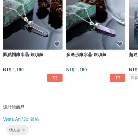
以手作感銀飾為主，並成立教學中心培養人才。
圓點帽鑲水晶-銀項鍊
多邊形鑲水晶-銀項鍊
超迷
NT$ 1,190
NT$ 1,190
NT$
可
設計館商品
Vesta Art 設計銀飾
情人節