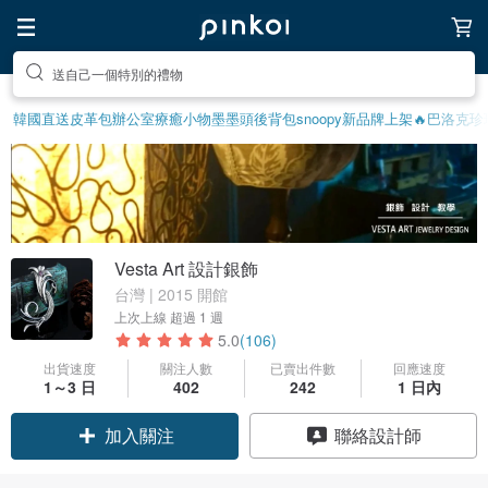
前往打造療癒的放鬆生活
韓國直送皮革包
辦公室療癒小物
墨墨頭後背包
snoopy
新品牌上架🔥
巴洛克珍
Vesta Art 設計銀飾
台灣 | 2015 開館
上次上線
超過 1 週
5.0
(106)
出貨速度
關注人數
已賣出件數
回應速度
1～3 日
402
242
1 日內
加入關注
聯絡設計師