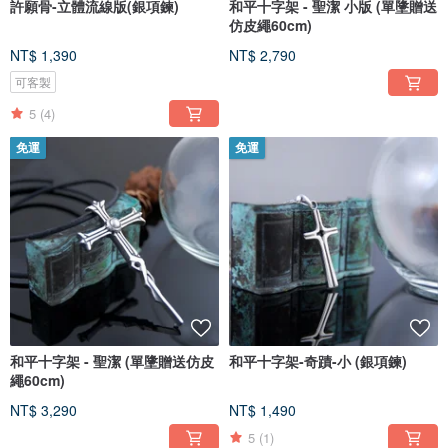
許願骨-立體流線版(銀項鍊)
和平十字架 - 聖潔 小版 (單墬贈送
仿皮繩60cm)
NT$ 1,390
NT$ 2,790
可客製
5
(4)
免運
免運
和平十字架 - 聖潔 (單墬贈送仿皮
和平十字架-奇蹟-小 (銀項鍊)
繩60cm)
NT$ 3,290
NT$ 1,490
5
(1)