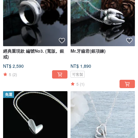
經典重現款 編號No3. (寬版。銀
Mr.牙齒君(銀項鍊)
戒)
NT$ 2,590
NT$ 1,890
5
(2)
可客製
5
(1)
免運