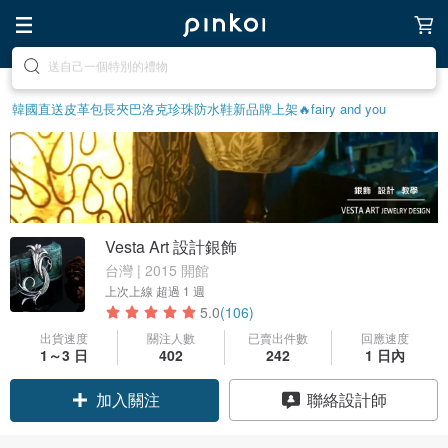
前往打造療癒的放鬆生活
韓國直送皮革包
長夾
巴洛克珍珠
防水鞋
新品牌上架🔥
fairy and you
Vesta Art 設計銀飾
台灣 | 2015 開館
上次上線
超過 1 週
5.0
(106)
出貨速度
關注人數
已賣出件數
回應速度
1～3 日
402
242
1 日內
加入關注
聯絡設計師