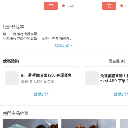
5
(4)
5
設計館故事
銀，一種極為活潑金屬，
容易吸收空氣中的氧氣， 而產生許多的缺陷，
但他的魅力就在於 “有缺陷的完美”，
閱讀更多
就跟Vesta Art 手工藝術一樣 ，
不可能像機械一樣工整，太多不可抗拒之因素，
用雙手能做出許多機械無法創作出的獨特美感。
優惠活動
看全部 (6)
銀，一種光線折射率超過95%之金屬，
對於光線反射相當強，所以看起來相當的耀眼，
台、港滿額(台幣1200)免運優惠
就跟Vesta Art手工藝術一樣，
免運優惠來囉！新會
每一曲線、每一刀、細細琢磨成型，
nkoi APP 下單
滿 NT$ 1,200 享免運
質樸而內斂的力量 讓飾品閃耀出藝術風味，
費，滿 NT$ 50
然而藝術是憑藉一股執著力量誕生 ，
$ 100
在無數的時間中萃取 ，
活動詳情
活動詳
需要沉澱歲月去思索創作來源。
知識的延伸都有必須的首要條件，
當想創新、想要突破，
熱門商品推薦
就必須拿掉平常所學的知識，
以"零"的想法去創造"一" 因為創新就是違反常態。
Vesta Art自2004年成立，