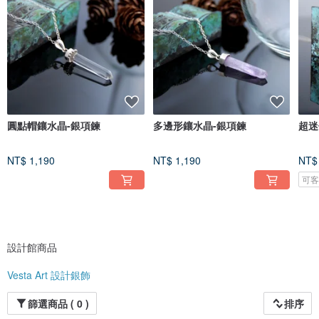
以手作感銀飾為主，並成立教學中心培養人才。
圓點帽鑲水晶-銀項鍊
多邊形鑲水晶-銀項鍊
超迷
NT$ 1,190
NT$ 1,190
NT$
可
設計館商品
Vesta Art 設計銀飾
篩選商品 ( 0 )
排序