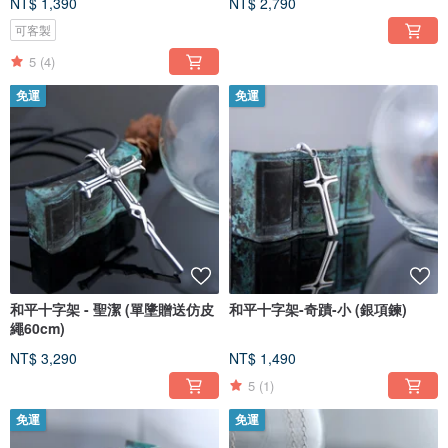
NT$ 1,390
NT$ 2,790
可客製
5
(4)
免運
免運
和平十字架 - 聖潔 (單墬贈送仿皮
和平十字架-奇蹟-小 (銀項鍊)
繩60cm)
NT$ 3,290
NT$ 1,490
5
(1)
免運
免運