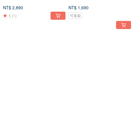
NT$ 2,890
NT$ 1,690
5
(1)
可客製
免運
免運
歐風復古系列-線跡-原色窄版(銀
歐風復古系列-漣漪-復古寬版(銀
戒)
戒)
NT$ 2,290
NT$ 2,590
5
(1)
免運
免運