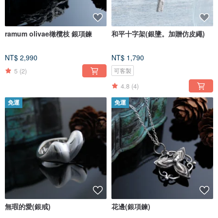
ramum olivae橄欖枝 銀項鍊
和平十字架(銀墬。加贈仿皮繩)
NT$ 2,990
NT$ 1,790
5
(2)
可客製
4.8
(4)
免運
免運
無瑕的愛(銀戒)
花邊(銀項鍊)