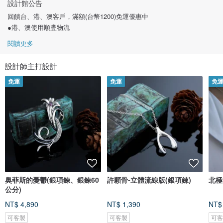
設計館公告
回饋台、港、澳客戶，滿額(台幣1200)免運優惠中
●港、澳使用順豐物流
閱讀更多
設計師主打設計
免運
免運
免
奥菲斯的憂鬱(銀項鍊、銀鍊60
許願骨-立體流線版(銀項鍊)
北極
公分)
NT$ 4,890
NT$ 1,390
NT$
可客製
可客製
可