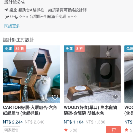
設計館公告
📢 樂丘 貓跳台&貓抓柱，如須購買可聯絡設計師
(๑•̀ㅂ•́)و ✧✧⭐ 台灣區~全館滿千免運 ⭐✧✧
閱讀更多
設計師主打設計
免運
85 折
免運
8 折
免
CARTON好厝-入厝組合-六角
WOODY好食(單口) 曲木寵物
WO
紙貓屋*3 (含貓抓板)
碗架-含瓷碗 胡桃木色
(含
NT$ 2,244
NT$ 2,640
NT$ 1,104
NT$ 1,380
NT$
5
(6)
5
獨家販售