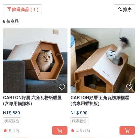
篩選商品 ( 1 )
排序
8 個商品
CARTON好厝 六角瓦楞紙貓屋
CARTON好厝 五角瓦楞紙貓屋
(含專用貓抓板)
(含專用貓抓板)
NT$ 880
NT$ 990
獨家販售
獨家販售
5
(12)
4.6
(16)