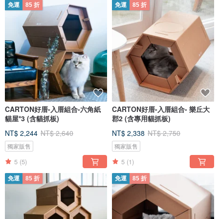
免運
85 折
免運
85 折
CARTON好厝-入厝組合-六角紙
CARTON好厝-入厝組合- 樂丘大
貓屋*3 (含貓抓板)
郡2 (含專用貓抓板)
NT$ 2,244
NT$ 2,640
NT$ 2,338
NT$ 2,750
獨家販售
獨家販售
5
(5)
5
(1)
免運
85 折
免運
85 折