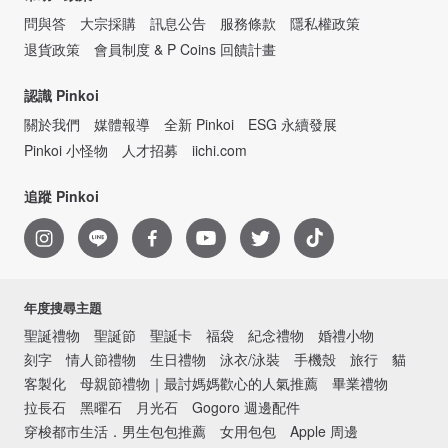
問與答
大宗採購
訊息公告
服務條款
隱私權政策
退貨政策
會員制度 & P Coins 回饋計畫
認識 Pinkoi
關於我們
媒體報導
全新 Pinkoi
ESG 永續發展
Pinkoi 小怪物
人才招募
iichi.com
追蹤 Pinkoi
年度搜尋主題
聖誕禮物
聖誕節
聖誕卡
福袋
紀念禮物
婚禮小物
刻字
情人節禮物
生日禮物
泳衣/泳裝
手機殼
旅行
貓
客製化
母親節禮物｜最討媽媽歡心的人氣推薦
畢業禮物
拉長石
黑曜石
月光石
Gogoro 週邊配件
穿梭都市生活．男生包包推薦
女用包包
Apple 周邊