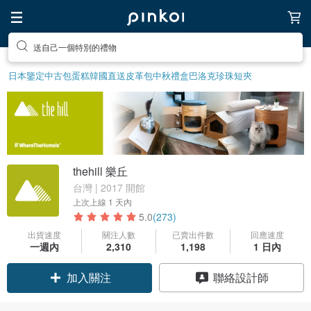
送自己一個特別的禮物
日本鑒定中古包
蛋糕
韓國直送皮革包
中秋禮盒
巴洛克珍珠
短夾
thehill 樂丘
台灣 | 2017 開館
上次上線
1 天內
5.0
(273)
出貨速度
關注人數
已賣出件數
回應速度
一週內
2,310
1,198
1 日內
加入關注
聯絡設計師