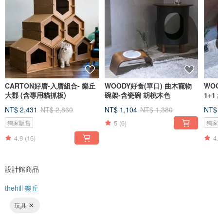
CARTON好厝-入厝組合- 樂丘
WOODY好食(單口) 曲木寵物
WO
大郡 (含專用貓抓板)
碗架-含瓷碗 胡桃木色
1+
NT$ 2,431
NT$ 2,860
NT$ 1,104
NT$ 1,380
NT$
5
(6)
獨家販售
獨
4.9
(16)
4
設計館商品
thehill 樂丘
玩具