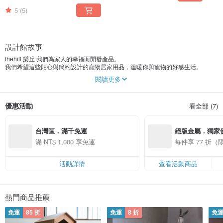
5
(5)
設計館故事
thehill 樂丘 我們為家人的幸福而開發產品。
我們希望這些貼心與簡約設計的寵物居家用品，溫暖你與寵物的好感生活。
閱讀更多
Where The Home Is，家之所在。這是我們探索產品設計的核心哲學。
thehill的設計，是自然和諧的存在你的生活之中，讓生活的本質保留給你和心愛
的家人。thehill的產品，我們期待可以簡潔地搭配你每日生活，不過度的張揚，
優惠活動
看全部 (7)
讓家回到寧靜恬適的本質。
FB搜尋：Thehill Taiwan
台灣區．滿千免運
絕版金屬．獨家
滿 NT$ 1,000 享免運
每件享 77 折
活動詳情
查看活動商品
熱門商品推薦
免運
85 折
免運
8 折
免