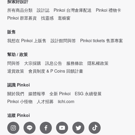
探索好設計
所有商品分類
設計誌
Pinkoi 台灣倉庫配送
Pinkoi 禮物卡
Pinkoi 群眾募資
找靈感
逛櫥窗
販售
我想在 Pinkoi 上販售
設計館問與答
Pinkoi tickets 售票專案
幫助 / 政策
問與答
大宗採購
訊息公告
服務條款
隱私權政策
退貨政策
會員制度 & P Coins 回饋計畫
認識 Pinkoi
關於我們
媒體報導
全新 Pinkoi
ESG 永續發展
Pinkoi 小怪物
人才招募
iichi.com
追蹤 Pinkoi