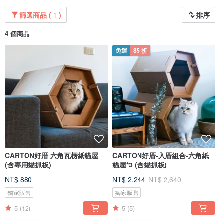
篩選商品 ( 1 )
排序
4 個商品
免運
85 折
CARTON好厝 六角瓦楞紙貓屋
CARTON好厝-入厝組合-六角紙
(含專用貓抓板)
貓屋*3 (含貓抓板)
NT$ 880
NT$ 2,244
NT$ 2,640
獨家販售
獨家販售
5
(12)
5
(5)