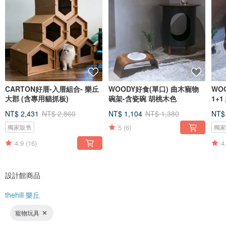
CARTON好厝-入厝組合- 樂丘
WOODY好食(單口) 曲木寵物
WO
大郡 (含專用貓抓板)
碗架-含瓷碗 胡桃木色
1+
NT$ 2,431
NT$ 2,860
NT$ 1,104
NT$ 1,380
NT$
5
(6)
獨家販售
獨
4.9
(16)
4
設計館商品
thehill 樂丘
寵物玩具