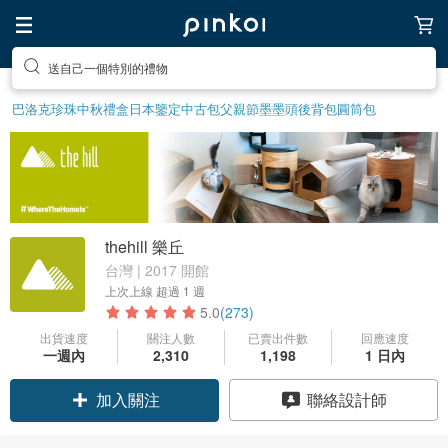
送自己一個特別的禮物
巴洛克珍珠
中秋禮盒
日本鑒定中古包
父親節
墨墨頭後背包
圓筒包
thehill 樂丘
台灣 | 2017 開館
上次上線
超過 1 週
5.0
(273)
出貨速度
關注人數
已賣出件數
回應速度
一週內
2,310
1,198
1 日內
加入關注
聯絡設計師