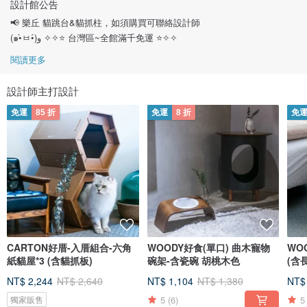
設計館公告
📢 樂丘 貓跳台&貓抓柱，如須購買可聯絡設計師
(๑•̀ㅂ•́)و ✧✧⭐ 台灣區~全館滿千免運 ⭐✧✧
閱讀更多
設計師主打設計
免運
85 折
免運
8 折
免
CARTON好厝-入厝組合-六角
WOODY好食(單口) 曲木寵物
WO
紙貓屋*3 (含貓抓板)
碗架-含瓷碗 胡桃木色
(含
NT$ 2,244
NT$ 2,640
NT$ 1,104
NT$ 1,380
NT$
5
(6)
5
獨家販售