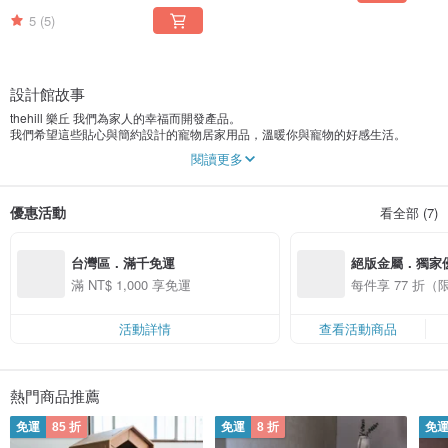
5
(5)
設計館故事
thehill 樂丘 我們為家人的幸福而開發產品。
我們希望這些貼心與簡約設計的寵物居家用品，溫暖你與寵物的好感生活。
閱讀更多
Where The Home Is，家之所在。這是我們探索產品設計的核心哲學。
thehill的設計，是自然和諧的存在你的生活之中，讓生活的本質保留給你和心愛
的家人。thehill的產品，我們期待可以簡潔地搭配你每日生活，不過度的張揚，
優惠活動
看全部 (7)
讓家回到寧靜恬適的本質。
FB搜尋：Thehill Taiwan
台灣區．滿千免運
絕版金屬．獨家
滿 NT$ 1,000 享免運
每件享 77 折
活動詳情
查看活動商品
熱門商品推薦
免運
85 折
免運
8 折
免