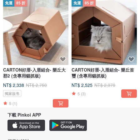
免運
85 折
免運
85 折
CARTON好厝-入厝組合- 樂丘大
CARTON好厝-入厝組合- 樂丘首
郡2 (含專用貓抓板)
璽 (含專用貓抓板)
NT$ 2,338
NT$ 2,750
NT$ 2,525
NT$ 2,970
5
(3)
獨家販售
5
(1)
下載 Pinkoi APP