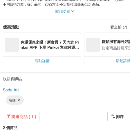
不同藝術方案，提升品味，2022年起不定期推出藝術/設計產品。
SODA 是加入飲料的汽泡，以刺激味蕾，寓意為大家增添生活小趣味。
閱讀更多
優惠活動
看全部 (7)
輕鬆擁有海外好
免運優惠來囉！新會員 7 天內於 Pi
nkoi APP 下單 Pinkoi 幫你付運
指定商品跨境享
費，滿 NT$ 500 最高可折運費 NT
$ 100
活動詳情
活動詳
設計館商品
Soda Art
項鍊
篩選商品 ( 1 )
排序
2 個商品