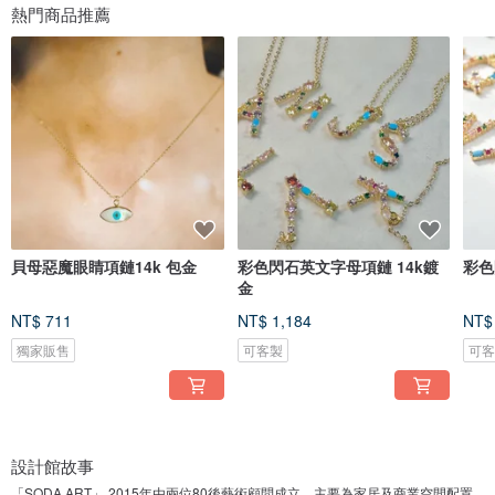
熱門商品推薦
貝母惡魔眼睛項鏈14k 包金
彩色閃石英文字母項鏈 14k鍍
彩色
金
NT$ 711
NT$ 1,184
NT$
獨家販售
可客製
可
設計館故事
「SODA ART」 2015年由兩位80後藝術顧問成立，主要為家居及商業空間配置