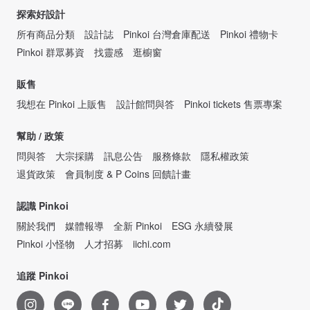
探索好設計
所有商品分類
設計誌
Pinkoi 台灣倉庫配送
Pinkoi 禮物卡
Pinkoi 群眾募資
找靈感
逛櫥窗
販售
我想在 Pinkoi 上販售
設計館問與答
Pinkoi tickets 售票專案
幫助 / 政策
問與答
大宗採購
訊息公告
服務條款
隱私權政策
退貨政策
會員制度 & P Coins 回饋計畫
認識 Pinkoi
關於我們
媒體報導
全新 Pinkoi
ESG 永續發展
Pinkoi 小怪物
人才招募
iichi.com
追蹤 Pinkoi