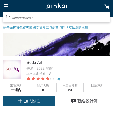
前往尋找靈感吧
墨墨頭後背包
短夾
韓國直送皮革包
斜背包
巴洛克珍珠
防水鞋
Soda Art
香港 | 2022 開館
上次上線
超過 1 週
0.0
(0)
出貨速度
關注人數
已賣出件數
回應速度
一週內
8
24
-
加入關注
聯絡設計師