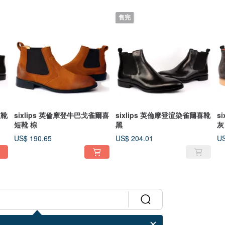
售完
短靴
sixlips 英倫摩登牛巴戈雀爾喜
sixlips 英倫摩登渲染雀爾喜靴
s
短靴 棕
黑
灰
US$ 190.65
US$ 204.01
US