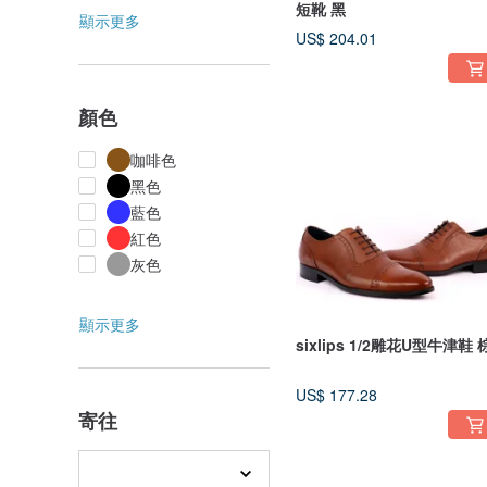
短靴 黑
顯示更多
US$ 204.01
顏色
咖啡色
黑色
藍色
紅色
灰色
顯示更多
sixlips 1/2雕花U型牛津鞋 
US$ 177.28
寄往