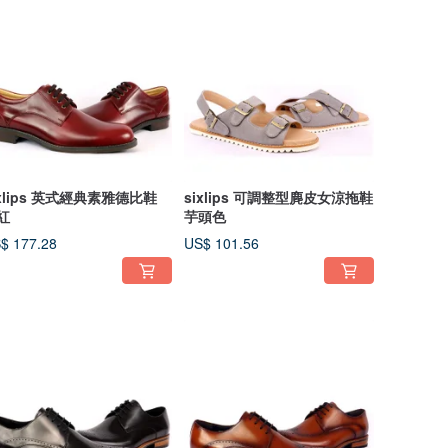
ixlips 英式經典素雅德比鞋
sixlips 可調整型麂皮女涼拖鞋
紅
芋頭色
$ 177.28
US$ 101.56