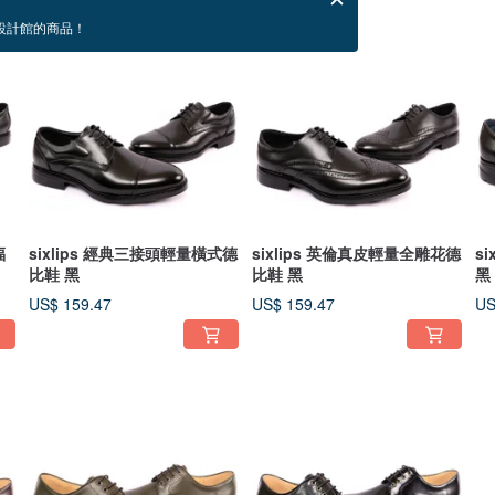
設計館的商品！
福
sixlips 經典三接頭輕量橫式德
sixlips 英倫真皮輕量全雕花德
s
比鞋 黑
比鞋 黑
黑
US$ 159.47
US$ 159.47
US