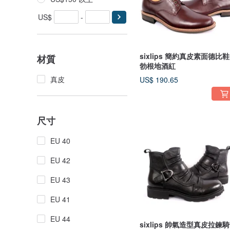
US$
-
sixlips 簡約真皮素面德比鞋
材質
勃根地酒紅
真皮
US$ 190.65
尺寸
EU 40
EU 42
EU 43
EU 41
EU 44
sixlips 帥氣造型真皮拉鍊