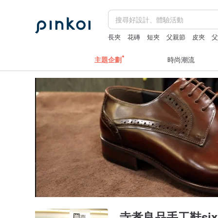
長夾
花磚
短夾
父親節
皮夾
主題企劃
時尚潮流
寺孝良品手工鞋sixl