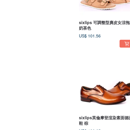
sixlips 可調整型麂皮女涼
奶茶色
US$ 101.56
sixlips英倫摩登渲染素面德
鞋 棕