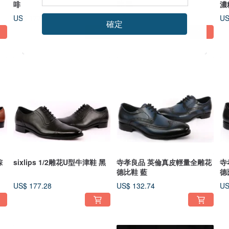
啡
鞋 黑
濃
US$ 177.28
US$ 159.47
US
確定
棕
sixlips 1/2雕花U型牛津鞋 黑
寺孝良品 英倫真皮輕量全雕花
寺
德比鞋 藍
德
US$ 177.28
US$ 132.74
US