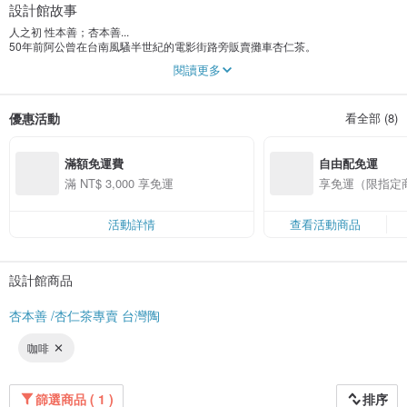
設計館故事
人之初 性本善；杏本善...
50年前阿公曾在台南風騷半世紀的電影街路旁販賣攤車杏仁茶。
當媽媽拿著老照片訴說往事時，恰逢退下年薪百萬的當紅研發工程師一職，回到
閱讀更多
台南調養滿滿紅字的健檢報告。
「年薪百萬起跳又怎樣？我感受不到溫度，我不曉得自已還活著...」
優惠活動
看全部 (8)
2014年因綠際會在阿公曾經在的地方：台南大菜市，開始了「杏本善」這個品
牌，賣著杏仁茶。
滿額免運費
自由配免運
那裡曾是乏人問津、黑黑暗暗的西門市場；現為台南熱門觀光景點。
2020年底搬遷至現今位址，持續、更完整地、更細膩地，接續家族記憶，與『杏
滿 NT$ 3,000 享免運
享免運（限指定
本善』共同生活著。
- -
活動詳情
查看活動商品
使用純手工脫膜南北杏仁豆，溫和香氣。
～手工直火熬煮
～熱充填真空殺菌
設計館商品
～急速降溫保持鮮度
杏本善 /杏仁茶專賣 台灣陶
咖啡
篩選商品 ( 1 )
排序