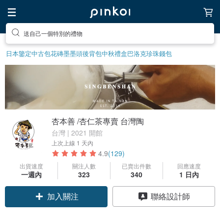
送自己一個特別的禮物
日本鑒定中古包
花磚
墨墨頭後背包
中秋禮盒
巴洛克珍珠
錢包
杏本善 /杏仁茶專賣 台灣陶
台灣 | 2021 開館
上次上線
1 天內
4.9
(129)
出貨速度
關注人數
已賣出件數
回應速度
一週內
323
340
1 日內
加入關注
聯絡設計師