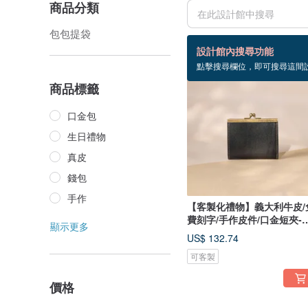
商品分類
包包提袋
75 個商品
設計館內搜尋功能
點擊搜尋欄位，即可搜尋這間
商品標籤
口金包
生日禮物
真皮
錢包
手作
【客製化禮物】義大利牛皮/
費刻字/手作皮件/口金短夾-
顯示更多
竹
US$ 132.74
可客製
價格