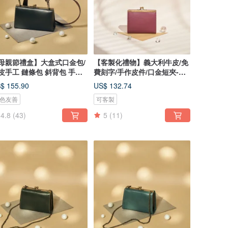
母親節禮盒】大盒式口金包/
【客製化禮物】義大利牛皮/免
皮手工 鏈條包 斜背包 手提
費刻字/手作皮件/口金短夾-蘇
芳紅
$ 155.90
US$ 132.74
色友善
可客製
4.8
(43)
5
(11)