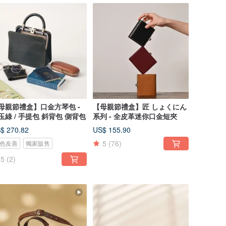
母親節禮盒】口金方琴包 -
【母親節禮盒】匠 しょくにん
玉綠 / 手提包 斜背包 側背包
系列 - 全皮革迷你口金短夾
$ 270.82
US$ 155.90
5
(76)
色友善
獨家販售
5
(2)