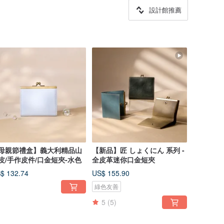
設計館推薦
母親節禮盒】義大利精品山
【新品】匠 しょくにん 系列 -
皮/手作皮件/口金短夾-水色
全皮革迷你口金短夾
$ 132.74
US$ 155.90
綠色友善
5
(5)