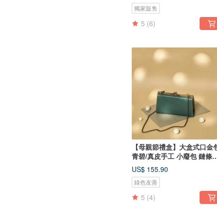
獨家販售
5
(6)
【母親節禮盒】大盒式口金包
青碧/真皮手工 小廢包 鏈條
斜背
US$ 155.90
綠色友善
5
(4)