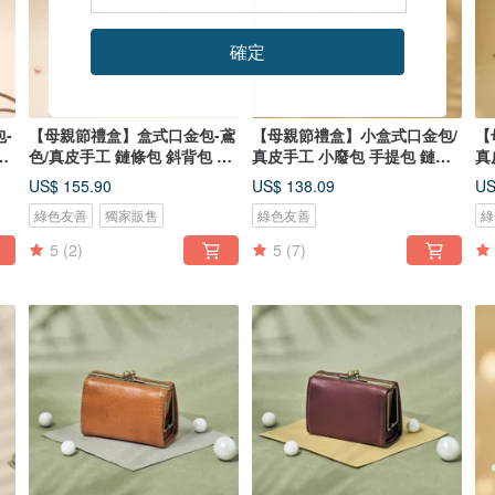
確定
-
【母親節禮盒】盒式口金包-鳶
【母親節禮盒】小盒式口金包/
【
提
色/真皮手工 鏈條包 斜背包 手
真皮手工 小廢包 手提包 鏈條
真
提包
包
包
US$ 155.90
US$ 138.09
US
綠色友善
獨家販售
綠色友善
綠
5
(2)
5
(7)