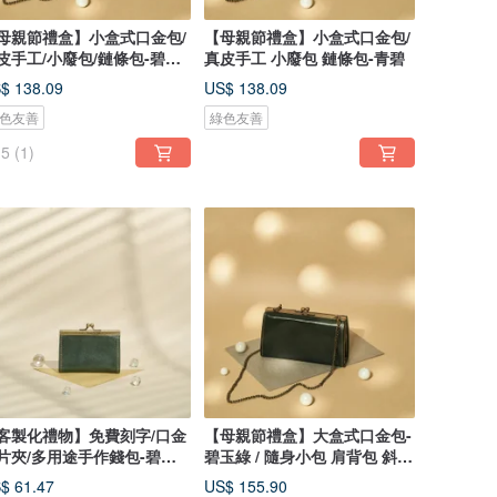
母親節禮盒】小盒式口金包/
【母親節禮盒】小盒式口金包/
皮手工/小廢包/鏈條包-碧玉
真皮手工 小廢包 鏈條包-青碧
$ 138.09
US$ 138.09
色友善
綠色友善
5
(1)
客製化禮物】免費刻字/口金
【母親節禮盒】大盒式口金包-
片夾/多用途手作錢包-碧玉
碧玉綠 / 隨身小包 肩背包 斜背
包
$ 61.47
US$ 155.90