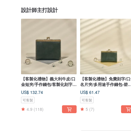
設計師主打設計
【客製化禮物】義大利牛皮/口
【客製化禮物】免費刻字/口
金短夾/手作錢包/客製化刻字-
名片夾/多用途手作錢包-碧
碧玉綠
綠
US$ 132.74
US$ 61.47
可客製
可客製
4.9
(118)
5
(7)