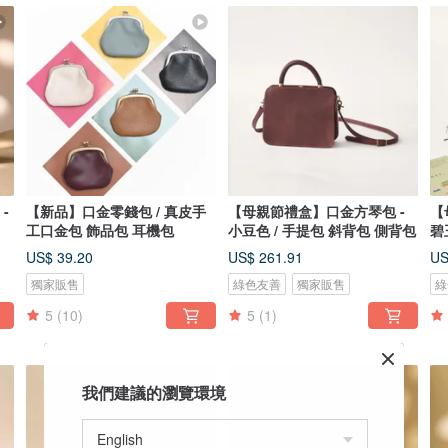
-
【新品】口金零錢包 / 真皮手
【母親節禮盒】口金方琴包 -
【
工口金包 飾品包 耳機包
小豆色 / 手提包 斜背包 側背包
碧
US$ 39.20
US$ 261.91
US
獨家販售
綠色友善
獨家販售
綠
5
(10)
5
(1)
我們建議的瀏覽環境