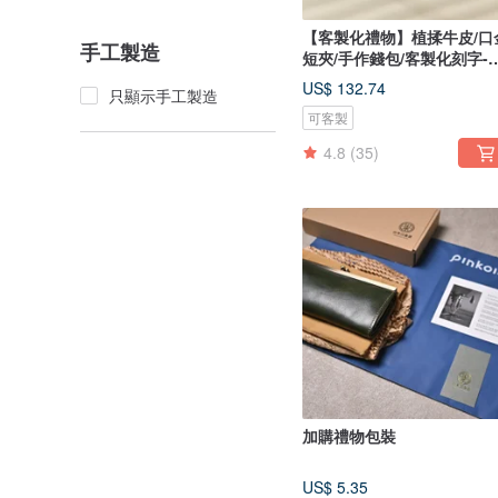
【客製化禮物】植揉牛皮/口
手工製造
短夾/手作錢包/客製化刻字-
碧
US$ 132.74
只顯示手工製造
可客製
4.8
(35)
加購禮物包裝
US$ 5.35