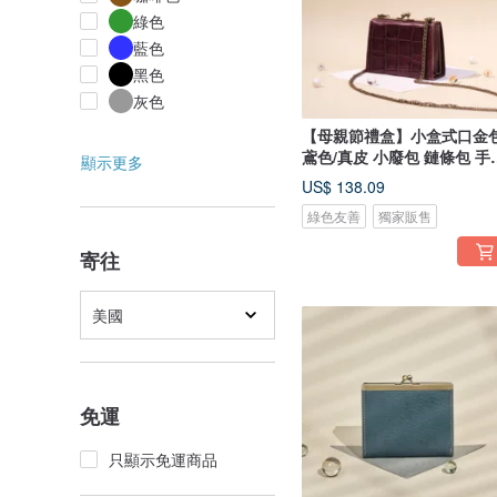
綠色
藍色
黑色
灰色
【母親節禮盒】小盒式口金包
鳶色/真皮 小廢包 鏈條包 手
顯示更多
包
US$ 138.09
綠色友善
獨家販售
寄往
美國
免運
只顯示免運商品