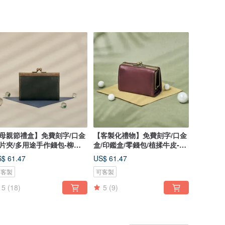
母親節禮盒】免費刻字/口金
【客製化禮物】免費刻字/口金
片夾/多用途手作錢包-柳煤
盒/印鑑盒/零錢包/植揉牛皮-蘇
綠
芳紅
$ 61.47
US$ 61.47
可客製
可客製
5
(18)
5
(9)