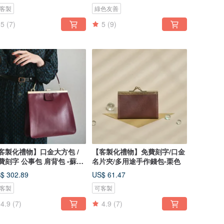
客製
綠色友善
5
(7)
5
(9)
客製化禮物】口金大方包 /
【客製化禮物】免費刻字/口金
費刻字 公事包 肩背包 -蘇芳
名片夾/多用途手作錢包-栗色
$ 302.89
US$ 61.47
客製
可客製
4.9
(7)
4.9
(7)