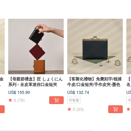
金
【母親節禮盒】匠 しょくにん
【客製化禮物】免費刻字/植揉
【
玉
系列 - 全皮革迷你口金短夾
牛皮/口金短夾/手作皮夾-墨色
名
竹
US$ 155.90
US$ 132.74
US
5
(76)
可客製
5
(23)