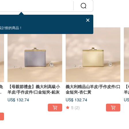
設計館的商品！
免
【母親節禮盒】義大利高級小
義大利精品山羊皮/手作皮件/口
【
墨
羊皮/手作皮件/口金短夾-鉛灰
金短夾-杏仁黃
羊
US$ 132.74
US$ 132.74
US
5
(2)