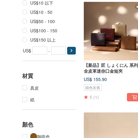
US$10 以下
US$10 - 50
US$50 - 100
US$100 - 150
US$150 以上
US$
-
【新品】匠 しょくにん 系列 
全皮革迷你口金短夾
材質
US$ 155.90
真皮
綠色友善
5
(1)
紙
顏色
咖啡色