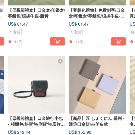
金
【母親節禮盒】口金盒/印鑑盒/
【客製化禮物】免費刻字/口金
【
青
零錢包/植揉牛皮-藤黃
盒/印鑑盒/零錢包/植揉牛皮-蘇
真
芳紅
綠
US$ 61.47
US$ 61.47
US
可客製
可客製
綠
5
(2)
5
(9)
【母親節禮盒】口金旅行小包
【新品】匠 しょくにん 系列 -
【
- 相機包/斜背包/側背包/底片機
迷你口金短夾/羊皮款
名
包
綠
US$ 249.44
US$ 155.90
US