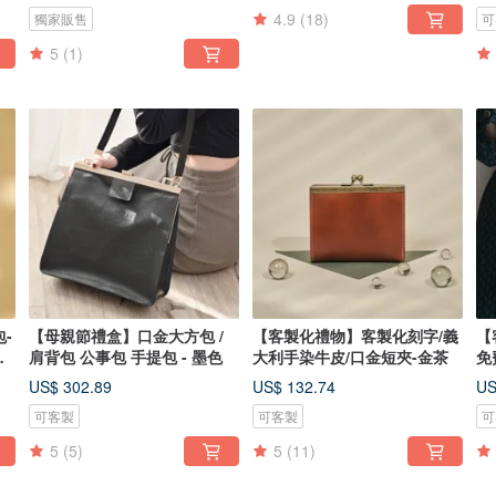
4.9
(18)
獨家販售
可
5
(1)
-
【母親節禮盒】口金大方包 /
【客製化禮物】客製化刻字/義
【
包
肩背包 公事包 手提包 - 墨色
大利手染牛皮/口金短夾-金茶
免
紅
US$ 302.89
US$ 132.74
US
可客製
可客製
可
5
(5)
5
(11)