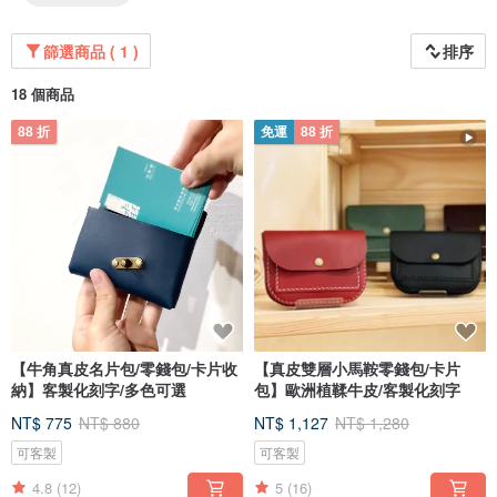
篩選商品 ( 1 )
排序
18 個商品
88 折
免運
88 折
【牛角真皮名片包/零錢包/卡片收
【真皮雙層小馬鞍零錢包/卡片
納】客製化刻字/多色可選
包】歐洲植鞣牛皮/客製化刻字
NT$ 775
NT$ 880
NT$ 1,127
NT$ 1,280
可客製
可客製
4.8
(12)
5
(16)