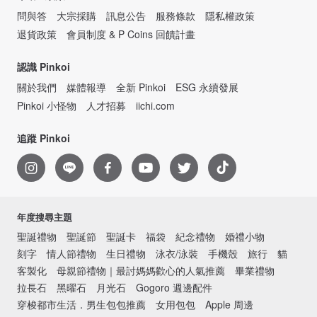
問與答
大宗採購
訊息公告
服務條款
隱私權政策
退貨政策
會員制度 & P Coins 回饋計畫
認識 Pinkoi
關於我們
媒體報導
全新 Pinkoi
ESG 永續發展
Pinkoi 小怪物
人才招募
iichi.com
追蹤 Pinkoi
年度搜尋主題
聖誕禮物
聖誕節
聖誕卡
福袋
紀念禮物
婚禮小物
刻字
情人節禮物
生日禮物
泳衣/泳裝
手機殼
旅行
貓
客製化
母親節禮物｜最討媽媽歡心的人氣推薦
畢業禮物
拉長石
黑曜石
月光石
Gogoro 週邊配件
穿梭都市生活．男生包包推薦
女用包包
Apple 周邊