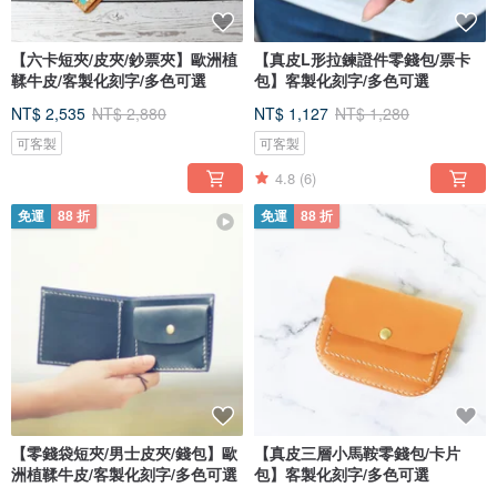
【六卡短夾/皮夾/鈔票夾】歐洲植
【真皮L形拉鍊證件零錢包/票卡
鞣牛皮/客製化刻字/多色可選
包】客製化刻字/多色可選
NT$ 2,535
NT$ 2,880
NT$ 1,127
NT$ 1,280
可客製
可客製
4.8
(6)
免運
88 折
免運
88 折
【零錢袋短夾/男士皮夾/錢包】歐
【真皮三層小馬鞍零錢包/卡片
洲植鞣牛皮/客製化刻字/多色可選
包】客製化刻字/多色可選