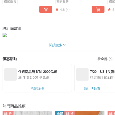
獨家販售
獨家販售
獨
4.8
(4)
5
設計館故事
• 關於森下樹的故事 •
閱讀更多
Leather x Handmade
森下樹，源自對自然材料與手工藝的熱愛，以皮革為媒介，探索材料與時間的對
優惠活動
看全部 (6)
話。
森林裡涼風微微吹過，陽光緩緩灑落，一種樸實又美好的幸福，我們希望藉由創
任選商品滿 NT$ 2000免運
7/20 - 8/8【
作把這幸福感融入設計並創作出自然、簡約、實用的作品帶給大家，於是森下樹
這個品牌誕生了。
案】精選品牌全館 
滿 NT$ 2,000 享免運
指定設計館全館 8
品牌名稱象徵「森林之下、生長之樹」，代表我們在自然的啟發中生根，並以雙
手孕育作品。
活動詳情
前往活動頁
我們選用植鞣牛皮這類可與時間共鳴的天然素材，透過手工製作、傳統技法與創
新思維，打造具溫度與生命力的日​常物件。每件作品皆保有自然皮革的原貌與痕
跡，透過使用者的日常磨擦與使用，展現獨一無二的色澤與故事。
熱門商品推薦
美好、樸實、自然、簡約、實用，以這些理念為出發點去創作，從所有材料的選
88 折
免運
88 折
88 