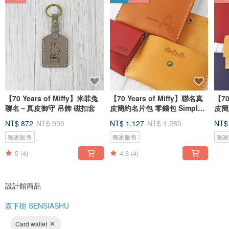
用，到產品的製作，專注於每個細節處理，並精心製作，我們相信只有不斷用心
才能做出一個有溫度並且美好的手作皮革製品。
每件皮革製品，都是經過無數的反覆思考，不斷修改，手工縫製，加上每張植鞣
皮革的特殊紋理，每件作品除了是我們用心製作以外，更是獨一無二的作品，用
心製作。
我們相信手作的溫度，不只是一份美好的幸福，它更能傳遞這份美好能量到每個
人手裡。
Instagram @sensiashu
【70 Years of Miffy】米菲兔
【70 Years of Miffy】聯名真
【70
聯名－真皮御守 吊飾 磁扣套
皮簡約名片包 零錢包 Simple
皮簡
wallet
NT$ 872
NT$ 990
NT$ 1,127
NT$ 1,280
NT$
獨家販售
獨家販售
獨
5
(4)
4.8
(4)
設計館商品
森下樹 SENSIASHU
Card wallet