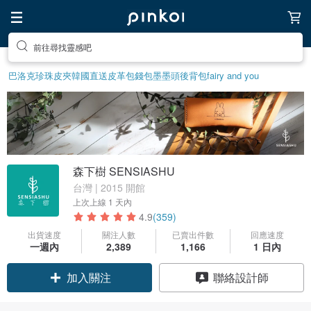
前往尋找靈感吧
巴洛克珍珠
皮夾
韓國直送皮革包
錢包
墨墨頭後背包
fairy and you
森下樹 SENSIASHU
台灣 | 2015 開館
上次上線
1 天內
4.9
(359)
出貨速度
關注人數
已賣出件數
回應速度
一週內
2,389
1,166
1 日內
領優惠券
聯絡設計師
加入關注