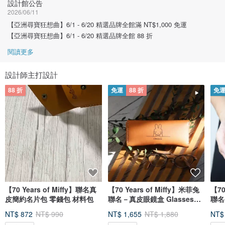
設計館公告
2026/06/11
【亞洲尋寶狂想曲】6/1 - 6/20 精選品牌全館滿 NT$1,000 免運
【亞洲尋寶狂想曲】6/1 - 6/20 精選品牌全館 88 折
閱讀更多
設計師主打設計
88 折
免運
88 折
免
【70 Years of Miffy】聯名真
【70 Years of Miffy】米菲兔
【70
皮簡約名片包 零錢包 材料包
聯名－真皮眼鏡盒 Glasses
聯名
Case
NT$ 872
NT$ 990
NT$ 1,655
NT$ 1,880
NT$