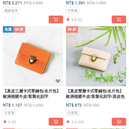
NT$ 2,271
NT$ 2,580
NT$ 1,391
NT$ 1,580
獨家販售
可客製
4.8
(5)
免運
88 折
88 折
【真皮三層卡式零錢包/名片包】
【真皮雙層卡式零錢包/名片包】
歐洲植鞣牛皮/客製化刻字
歐洲植鞣牛皮/客製化刻字/原皮色
NT$ 1,127
NT$ 1,280
NT$ 872
NT$ 990
可客製
可客製
5
(8)
4.9
(42)