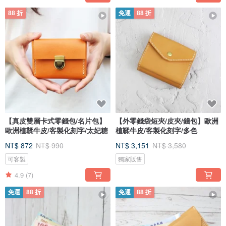
88 折
免運
88 折
【真皮雙層卡式零錢包/名片包】
【外零錢袋短夾/皮夾/錢包】歐洲
歐洲植鞣牛皮/客製化刻字/太妃糖
植鞣牛皮/客製化刻字/多色
NT$ 872
NT$ 990
NT$ 3,151
NT$ 3,580
可客製
獨家販售
4.9
(7)
免運
88 折
免運
88 折