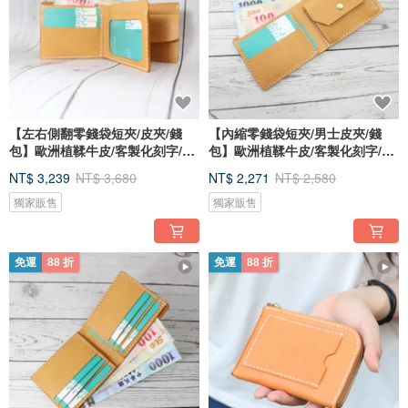
【左右側翻零錢袋短夾/皮夾/錢
【內縮零錢袋短夾/男士皮夾/錢
包】歐洲植鞣牛皮/客製化刻字/多
包】歐洲植鞣牛皮/客製化刻字/多
色
色
NT$ 3,239
NT$ 3,680
NT$ 2,271
NT$ 2,580
獨家販售
獨家販售
免運
88 折
免運
88 折