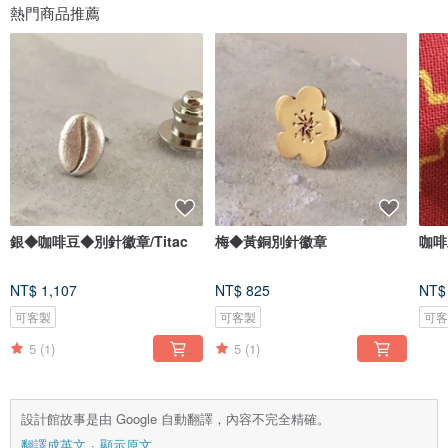
熱門商品推薦
銀◆咖啡豆◆別針徽章/Titac
梅◆黃銅別針徽章
咖啡
NT$ 1,107
NT$ 825
NT$
可客製
可客製
可
5
(1)
5
(1)
設計館故事是由 Google 自動翻譯，內容不完全精確。
翻譯成英文
顯示原文