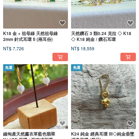
K18 金 + 祖母綠 天然祖母綠
天然鑽石 3 顆0.24 克拉 ◇ K18
2mm 針式耳環 II (兩耳份)
◇ K18 純金 / 鑽石耳環
NT$ 7,726
NT$ 18,559
免運
免運
緬甸產天然薰衣草藍色翡翠
K24 純金 經典耳環 III◇純金垂墜