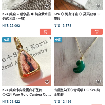
K24 純金 + 紫水晶 ◆ 純金紫水晶
K24 ◇ 阿富汗產 ◇ 羅馬玻璃 ◇
鉤式耳環 (一對)
墜飾
NT$ 22,092
NT$ 13,378
免運
免運
K24 純金卡內拉蛋白石墜飾
出雲型勾玉◇青瑪瑙 L◇K24 純
◇K24 Pure Gold Cantera Opal
金墜飾
Pendant
NT$ 59,422
NT$ 12,436