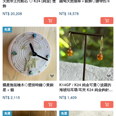
天然帝王托帕石 ◇ K24 (純金) 墜
緬甸天然翡翠＋銀飾◇腰帶扣 II
2016年
飾
◆開始處理UCC咖啡博物館博物館商店
◆神戶時尚博物館3F博物館商店的作品
NT$ 20,208
NT$ 18,578
◆阪急西宮百貨特別活動
2017-
◆轉移主要通過網上商店進行銷售
免運
◇作品一一手工製作。
由於珠寶的本質，一件直接接觸皮膚的作品無法退回或交換。
國產無垢檜木◇壁掛時鐘◇黃銅
K14GF / K24 純金可選◇波羅的
星 + 貓
海琥珀耳環/耳夾 K24 純金鉤針升
級可選
NT$ 2,115
NT$ 1,409
免運
免運