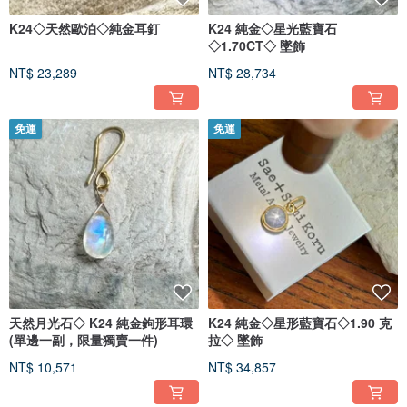
K24◇天然歐泊◇純金耳釘
K24 純金◇星光藍寶石
◇1.70CT◇ 墜飾
NT$ 23,289
NT$ 28,734
免運
免運
天然月光石◇ K24 純金鉤形耳環
K24 純金◇星形藍寶石◇1.90 克
(單邊一副，限量獨賣一件)
拉◇ 墜飾
NT$ 10,571
NT$ 34,857