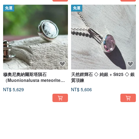
免運
免運
穆奧尼奧納爾斯塔隕石
天然鋰輝石 ◇ 純銀 + S925 ◇ 銀
（Muonionalusta meteorite）
質項鍊
銀製領帶夾別針◇Silver Tie Tac
NT$ 5,629
NT$ 5,606
免運
免運