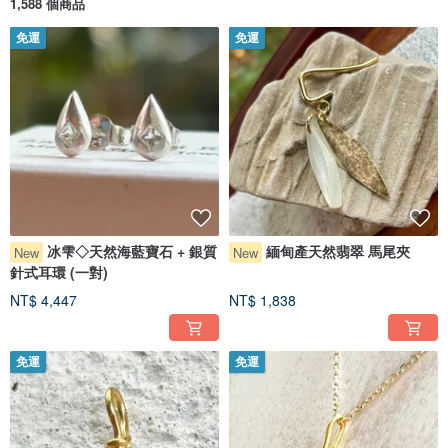
1,588 個商品
轉到普拉特藝術學院。
免運
免運
畢業後，獲得了GIA的珠寶資格。
在位於紐約“鑽石街” 47,48th號的珠寶研究中心工作5年
擔任鑽石鑑定師。
同時，我創造和保存的珠寶作品是市區的精品店和手工藝品。
在活動，E-Bay等處開始銷售。
退休後，在芬蘭拉赫蒂的設計大學學習了一年。
學習珠寶製作的基礎知識。
2009年返回日本。
目前，他正在利用神韻的珠寶在神戶的工作室製作珠寶。
冰雫◇天然海藍寶石 + 銀質
緬甸產天然翡翠 馬尾夾
New
New
我們生產的珠寶不僅使用金，銀和黃銅等金屬材料，還使用希巴（木材）等其他
材料。
針式耳環 (一對)
NT$ 4,447
NT$ 1,838
我們生產各種商品，從耳環，戒指，吊墜，大頭針徽章和領帶釘等珠寶到日式配
飾（kanzashi和obi皮帶）。
我們還提供結婚戒指和各種定制產品。
免運
免運
UCC咖啡博物館博物館商店（神戶）和大山寺咖啡烘焙室（神戶）等商店也有一
些作品。
◇◇◇◆◆◆◇◇◇◆◆◆◇◇◇◆◆◆