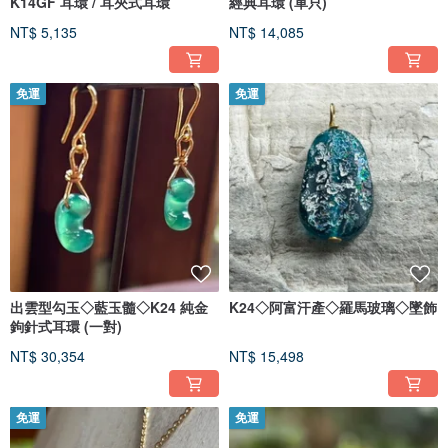
K14GF 耳環 / 耳夾式耳環
經典耳環 (單只)
NT$ 5,135
NT$ 14,085
免運
免運
出雲型勾玉◇藍玉髓◇K24 純金
K24◇阿富汗產◇羅馬玻璃◇墜飾
鉤針式耳環 (一對)
NT$ 30,354
NT$ 15,498
免運
免運