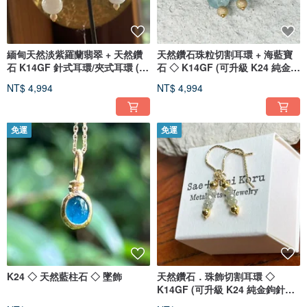
緬甸天然淡紫羅蘭翡翠 + 天然鑽
天然鑽石珠粒切割耳環 + 海藍寶
石 K14GF 針式耳環/夾式耳環 (可
石 ◇ K14GF (可升級 K24 純金鉤
更換 K24 鉤針)
針耳環)(一對份)
NT$ 4,994
NT$ 4,994
免運
免運
K24 ◇ 天然藍柱石 ◇ 墜飾
天然鑽石．珠飾切割耳環 ◇
K14GF (可升級 K24 純金鉤針耳
環)(單耳價~)