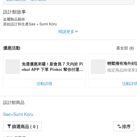
設計館故事
金屬飾品藝術
原始設計和生產Sae + Sumi Koru
閱讀更多
“ Koru”在芬蘭語中的意思是“珠寶”。
原創思想創造的珠寶...
優惠活動
看全部 (8)
這些作品主要在網上商店出售。
我們還接受結婚戒指和各種定制產品。
輕鬆擁有海外好
免運優惠來囉！新會員 7 天內於 Pi
“為金屬和珠寶帶來生命。
nkoi APP 下單 Pinkoi 幫你付運
指定商品跨境享
他利用自己作為寶石學家的知識和在芬蘭學習珠寶製作的方式來製作“珠寶藝術”。
費，滿 NT$ 500 最高可折運費 NT
$ 100
在“過濾”日本人的根源的同時...
活動詳情
活動詳
來自紐約和芬蘭生活的11年靈感
我們將創造一種“珠寶藝術”，讓每天不斷湧現的感覺和感覺活躍起來。 ”
設計館商品
◇公司簡介◇
濱田紗子
Sae+Sumi Koru
◆金屬飾品師
篩選商品 ( 0 )
排序
◆GIA.GG（美國寶石學會寶石學碩士）
從京都藝術學院日本畫系畢業後，在紐約的紐約藝術學生聯盟學習銅版畫。