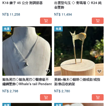
K18 鍊子 45 公分 附調節器
出雲型勾玉 ◇ 青瑪瑙 ◇ K24 純
金墜飾
NT$ 11,258
NT$ 11,494
免運
免運
鯨魚尾巴◇鯨魚尾巴◇醫療級不
黃銅+檜木◇貓咪◇婚戒架/戒指
鏽鋼墜飾◇Whale's tail Pendant
架/飾品收納架
NT$ 2,798
NT$ 2,780
免運
免運