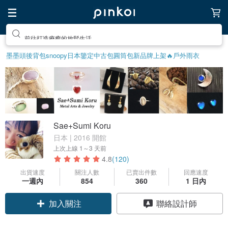
前往打造療癒的放鬆生活
墨墨頭後背包
snoopy
日本鑒定中古包
圓筒包
新品牌上架🔥
戶外雨衣
Sae+Sumi Koru
日本 | 2016 開館
上次上線
1～3 天前
4.8
(120)
出貨速度
關注人數
已賣出件數
回應速度
一週內
854
360
1 日內
領優惠券
聯絡設計師
加入關注