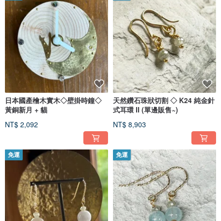
日本國產檜木實木◇壁掛時鐘◇
天然鑽石珠狀切割 ◇ K24 純金針
黃銅新月 + 貓
式耳環 II (單邊販售~)
NT$ 2,092
NT$ 8,903
免運
免運