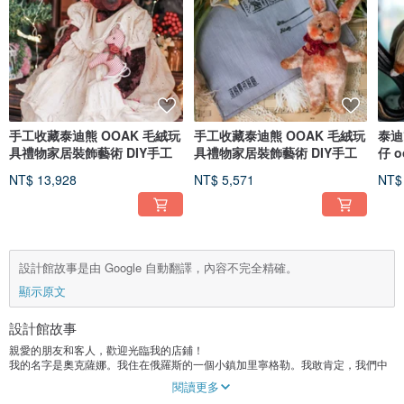
手工收藏泰迪熊 OOAK 毛絨玩
手工收藏泰迪熊 OOAK 毛絨玩
泰迪
具禮物家居裝飾藝術 DIY手工
具禮物家居裝飾藝術 DIY手工
仔 
物家
NT$ 13,928
NT$ 5,571
NT$
設計館故事是由 Google 自動翻譯，內容不完全精確。
顯示原文
設計館故事
親愛的朋友和客人，歡迎光臨我的店鋪！
我的名字是奧克薩娜。我住在俄羅斯的一個小鎮加里寧格勒。我敢肯定，我們中
的許多人童年時都有一隻最喜歡的泰迪熊，它總是和我們一起走路和睡覺，吃著
閱讀更多
我們的甜粥，保守著我們的秘密……