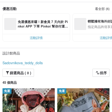
可收藏的泰迪熊可以成為室內的一部分，為您的家帶來溫暖和舒適。收藏的泰迪
熊是送給您摯愛的朋友的感人禮物，可以成為您孩子的完美小伙伴。收集熊是全
優惠活動
看全部 (6)
人類的新時尚。
我的熊生活在世界各地。
每隻泰迪熊都是尋找與心情相匹配的明亮圖像的結果。在製作小熊時，我使用了
輕鬆擁有海外好
普遍接受的技術標準和縫紉材料，當然，我還隨意使用了原始解決方案。不可或
免運優惠來囉！新會員 7 天內於 Pi
缺的應用：溫暖、積極的印象。
nkoi APP 下單 Pinkoi 幫你付運
指定商品跨境享
我們祝您有美好的一天和好心情！
費，滿 NT$ 500 最高可折運費 NT
$ 100
活動詳情
活動詳
設計館商品
Sadovnikova_teddy_dolls
篩選商品 ( 0 )
排序
45 個商品
免運
免運