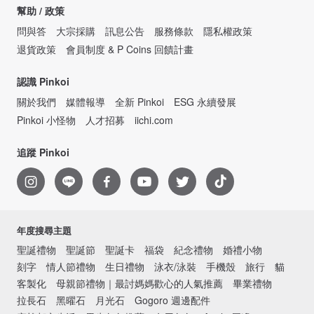
幫助 / 政策
問與答
大宗採購
訊息公告
服務條款
隱私權政策
退貨政策
會員制度 & P Coins 回饋計畫
認識 Pinkoi
關於我們
媒體報導
全新 Pinkoi
ESG 永續發展
Pinkoi 小怪物
人才招募
iichi.com
追蹤 Pinkoi
年度搜尋主題
聖誕禮物
聖誕節
聖誕卡
福袋
紀念禮物
婚禮小物
刻字
情人節禮物
生日禮物
泳衣/泳裝
手機殼
旅行
貓
客製化
母親節禮物｜最討媽媽歡心的人氣推薦
畢業禮物
拉長石
黑曜石
月光石
Gogoro 週邊配件