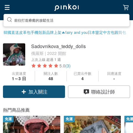
前往尋找靈感吧
韓國直送皮革包
手機殼
新品牌上架🔥
fairy and you
日本鑒定中古包
圓筒包
Sadovnikova_teddy_dolls
俄羅斯 | 2022 開館
上次上線
超過 1 週
5.0
(3)
出貨速度
關注人數
已賣出件數
回應速度
1～3 日
48
4
-
加入關注
聯絡設計師
熱門商品推薦
免運
免運
免