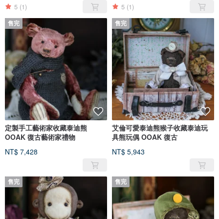
5
(1)
5
(1)
售完
售完
定製手工藝術家收藏泰迪熊
艾倫可愛泰迪熊猴子收藏泰迪玩
OOAK 復古藝術家禮物
具熊玩偶 OOAK 復古
NT$ 7,428
NT$ 5,943
售完
售完