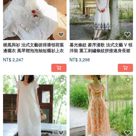
梔風與衫 法式文藝彼得潘領荷葉
暮光條紋 麥序漫歌 法式文藝 V 領
邊襯衣 風琴褶泡泡袖短襯衫上衣
洋裝 重工刺繡條紋拼接連身長裙
NT$ 2,247
NT$ 3,298