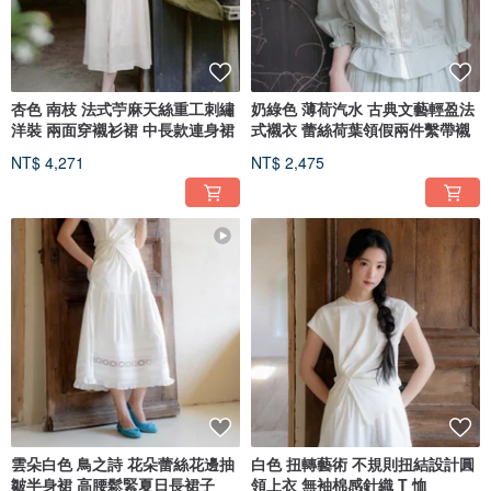
杏色 南枝 法式苧麻天絲重工刺繡
奶綠色 薄荷汽水 古典文藝輕盈法
洋裝 兩面穿襯衫裙 中長款連身裙
式襯衣 蕾絲荷葉領假兩件繫帶襯
NT$ 4,271
NT$ 2,475
雲朵白色 鳥之詩 花朵蕾絲花邊抽
白色 扭轉藝術 不規則扭結設計圓
皺半身裙 高腰鬆緊夏日長裙子
領上衣 無袖棉感針織 T 恤