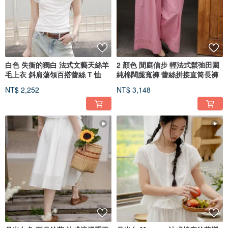
白色 失衡的獨白 法式文藝天絲羊
2 顏色 閒庭信步 輕法式鬆弛田園
毛上衣 斜肩蕩領百搭蕾絲 T 恤
純棉闊腿寬褲 蕾絲拼接直筒長褲
NT$ 2,252
NT$ 3,148