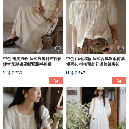
杏色 裙澗風敘 法式浪漫拼布長裙
杏色 白榆織語 法式古典溫柔荷葉
鏤空花影裙襬鬆緊腰半身裙
領襯衣 拼接蕾絲花邊短袖襯衫
NT$ 2,769
NT$ 2,547