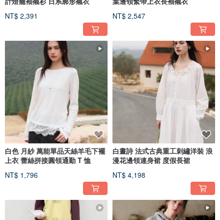
計燈籠袖襯衫 日系廓形襯衣
葉邊領繫帶上衣長袖襯衣
NT$ 2,391
NT$ 2,547
白色 月紗 萬能單品天絲羊毛下襬
白晝詩 法式古典重工刺繡洋裝 浪
上衣 蕾絲拼接圓領通勤 T 恤
漫花邊領連身裙 度假長裙
NT$ 1,796
NT$ 4,198