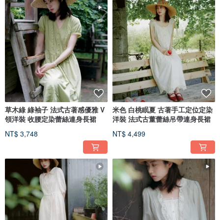
草木綠 綠袖子 法式古著感優雅 V
米色 白桃眠夏 古著手工定位定染
領洋裝 收腰定染蕾絲連身長裙
洋裝 法式古董蕾絲吊帶連身長裙
NT$ 3,748
NT$ 4,499