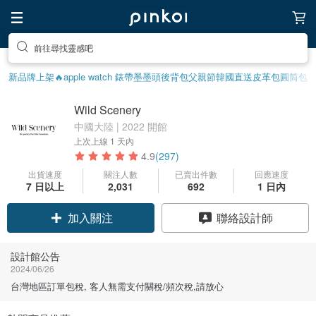
送自己一個特別的禮物
新品牌上架🔥
apple watch 錶帶
墨墨頭後背包
父親節
韓國直送皮革包
圓筒包
Wild Scenery
中國大陸 | 2022 開館
上次上線
1 天內
4.9
(297)
出貨速度
關注人數
已賣出件數
回應速度
7 日以上
2,031
692
1 日內
加入關注
聯絡設計師
設計館公告
2024/06/26
台灣地區訂單包稅, 客人無需支付關稅/頻次稅,請放心