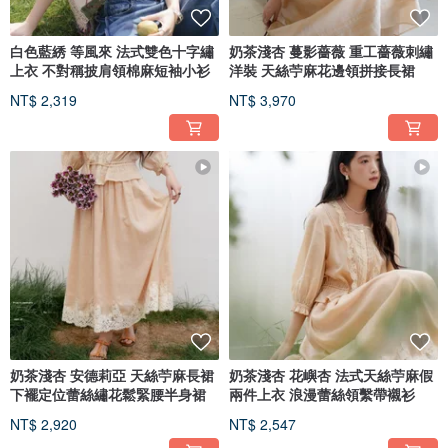
白色藍綉 等風來 法式雙色十字繡
奶茶淺杏 蔓影薔薇 重工薔薇刺繡
上衣 不對稱披肩領棉麻短袖小衫
洋裝 天絲苧麻花邊領拼接長裙
NT$ 2,319
NT$ 3,970
奶茶淺杏 安德莉亞 天絲苧麻長裙
奶茶淺杏 花嶼杏 法式天絲苧麻假
下襬定位蕾絲繡花鬆緊腰半身裙
兩件上衣 浪漫蕾絲領繫帶襯衫
NT$ 2,920
NT$ 2,547