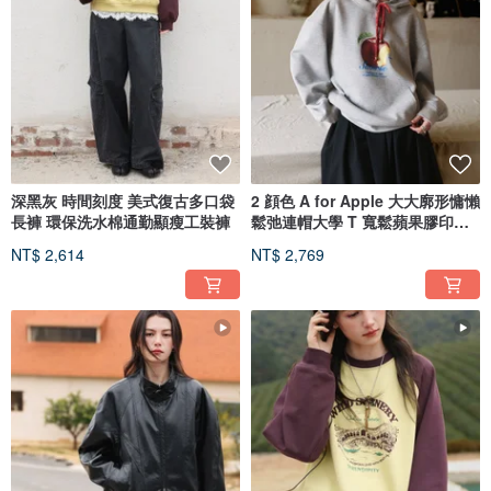
深黑灰 時間刻度 美式復古多口袋
2 顔色 A for Apple 大大廓形慵懶
長褲 環保洗水棉通勤顯瘦工裝褲
鬆弛連帽大學 T 寬鬆蘋果膠印衛
衣
NT$ 2,614
NT$ 2,769