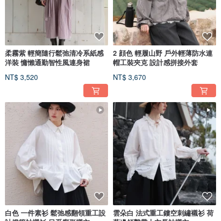
柔霧紫 輕簡隨行鬆弛清冷系紙感
2 顔色 輕履山野 戶外輕薄防水連
洋裝 慵懶通勤智性風連身裙
帽工裝夾克 設計感拼接外套
NT$ 3,520
NT$ 3,670
白色 一件素衫 鬆弛感翻領重工設
雲朵白 法式重工鏤空刺繡襯衫 荷