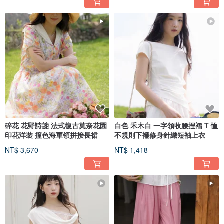
碎花 花野詩箋 法式復古莫奈花園
白色 禾木白 一字領收腰捏褶 T 恤
印花洋裝 撞色海軍領拼接長裙
不規則下襬修身針織短袖上衣
NT$ 3,670
NT$ 1,418