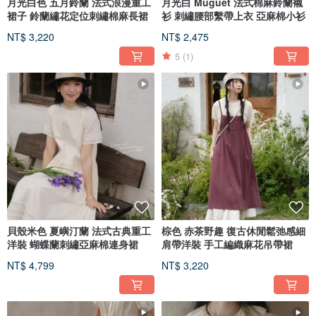
月光白色 五月鈴蘭 法式浪漫重工
月光白 Muguet 法式棉麻鈴蘭襯
裙子 鈴蘭繡花定位刺繡棉麻長裙
衫 刺繡腰部繫帶上衣 亞麻棉小衫
NT$ 3,220
NT$ 2,475
5
(1)
貝殼米色 夏嶼汀蘭 法式古典重工
棕色 赤茶野趣 復古休閒鬆弛感細
洋裝 蝴蝶蘭刺繡亞麻棉連身裙
肩帶洋裝 手工編織麻花吊帶裙
NT$ 4,799
NT$ 3,220