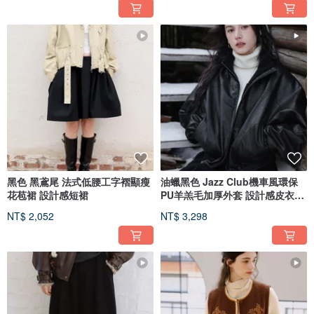
黑色 黑鳶尾 法式低腰工字褶顯瘦
油蠟黑色 Jazz Club機車風環保
花苞裙 設計感短裙
PU羊羔毛加厚外套 設計感皮衣夾
克
NT$ 2,052
NT$ 3,298