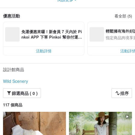
通過幹淨簡潔的廓形線條結合細膩心動的設計細節，
呈現真正實用且飽含細節的服裝，
營造出自由、詩意、浪漫的生活方式。
優惠活動
看全部 (5)
輕鬆擁有海外好
免運優惠來囉！新會員 7 天內於 Pi
nkoi APP 下單 Pinkoi 幫你付運
指定商品跨境享
費，滿 NT$ 500 最高可折運費 NT
$ 100
活動詳情
活動詳
設計館商品
Wild Scenery
篩選商品 ( 0 )
排序
117 個商品