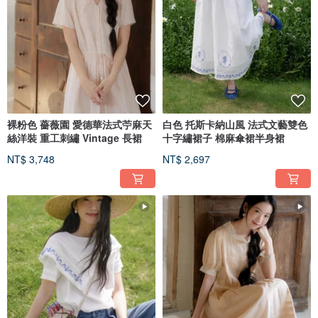
裸粉色 薔薇園 愛德華法式苧麻天
白色 托斯卡納山風 法式文藝雙色
絲洋裝 重工刺繡 Vintage 長裙
十字繡裙子 棉麻傘裙半身裙
NT$ 3,748
NT$ 2,697