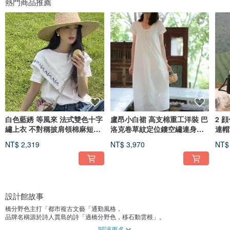
熱門商品推薦
白色藍綉 等風來 法式雙色十字
盧昂小白裙 高支棉重工洋裝 巴
2 
繡上衣 不對稱披肩領棉麻短袖
洛克卷草紋定位鏤空繡連身長
連帽
小衫
裙
NT$ 2,319
NT$ 3,970
NT$
設計館故事
橋分野色主打「都市複古文藝「通勤風格，
品牌名稱源於詩人賈島的詩「過橋分野色，移石動雲根」。
希望提供給消費者能夠更好融入日常生活的複古單品，
閱讀更多