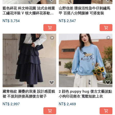
藍色碎花 科文特花園 法式全棉重
山野信差 環保活性染牛仔刺繡馬
工繡花洋裝 V 領大擺碎花茶歇連
甲 百搭八分闊腿褲 可搭套裝
身
NT$ 3,754
NT$ 2,547
藏青格紋 層疊的浪漫 設計感蛋糕
2 顔色 puppy hug 復古文藝波點
裙 不規則拼接高腰復古裙子
小狗印花衛衣 寬鬆短款上衣
NT$ 2,997
NT$ 2,469