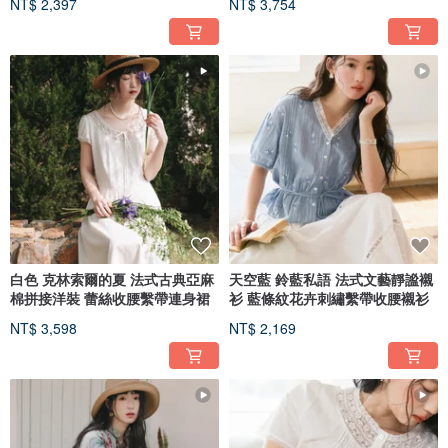
NT$ 2,397
NT$ 3,754
白色 克林索爾的夏 法式古典亞麻
天空藍 鈴藍私語 法式文藝靜謐襯
棉拼接洋裝 蕾絲收腰繫帶連身裙
衫 藍條紋花卉刺繡繫帶收腰襯衫
NT$ 3,598
NT$ 2,169