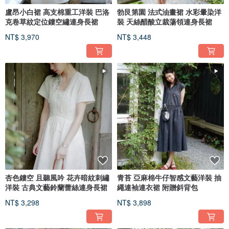
盧昂小白裙 高支棉重工洋裝 巴洛
勃艮第園 法式油畫裙 水彩暈染洋
克卷草紋定位鏤空繡連身長裙
裝 天絲醋酸立裁蕩領連身長裙
NT$ 3,970
NT$ 3,448
杏色鏤空 且聽風吟 花卉暗紋刺繡
青苔 亞麻棉牛仔智感文藝洋裝 抽
洋裝 古典文藝鈴蘭蕾絲連身長裙
繩連袖連衣裙 附贈斜背包
NT$ 3,298
NT$ 3,898