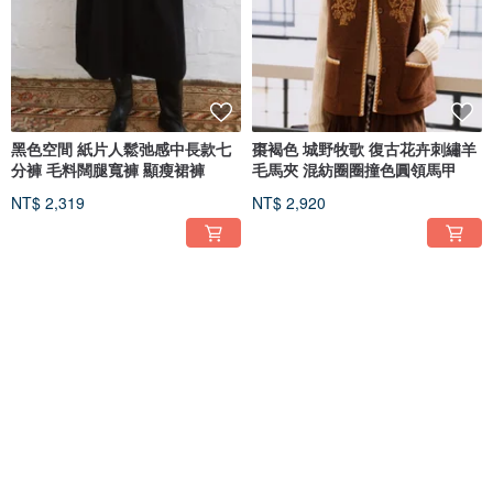
黑色空間 紙片人鬆弛感中長款七
棗褐色 城野牧歌 復古花卉刺繡羊
分褲 毛料闊腿寬褲 顯瘦裙褲
毛馬夾 混紡圈圈撞色圓領馬甲
NT$ 2,319
NT$ 2,920