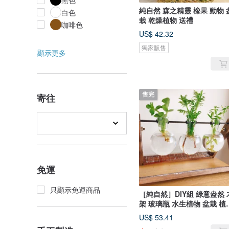
黑色
純自然 森之精靈 橡果 動物 
白色
栽 乾燥植物 送禮
咖啡色
US$ 42.32
獨家販售
顯示更多
售完
寄往
免運
只顯示免運商品
［純自然］DIY組 綠意盎然 
架 玻璃瓶 水生植物 盆栽 植
送禮 療癒 小物 綠化造景 擺
US$ 53.41