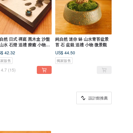
自然 日式 禪庭 黑木盒 沙盤
純自然 迷你 缽 山水青苔盆景
山水 石燈 送禮 療癒 小物
苔 石 盆栽 送禮 小物 微景觀
n
$ 42.32
US$ 44.50
獨家販售
獨家販售
4.7
(15)
設計館推薦