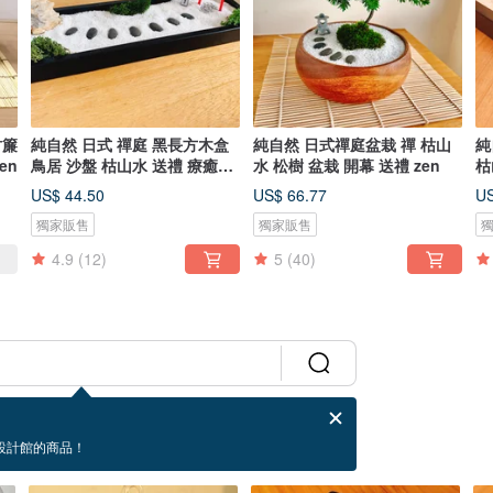
竹簾
純自然 日式 禪庭 黑長方木盒
純自然 日式禪庭盆栽 禪 枯山
純
en
鳥居 沙盤 枯山水 送禮 療癒
水 松樹 盆栽 開幕 送禮 zen
枯
zen
ze
US$ 44.50
US$ 66.77
US
獨家販售
獨家販售
4.9
(12)
5
(40)
設計館的商品！