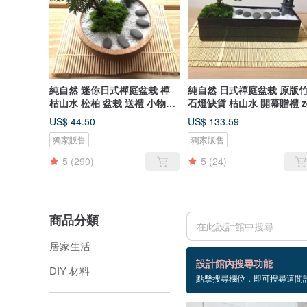
純自然 迷你日式禪庭盆栽 禪
純自然 日式禪庭盆栽 原版
枯山水 松柏 盆栽 送禮 小物
石燈缺貨 枯山水 開幕贈禮 z
zen
US$ 44.50
US$ 133.59
獨家販售
獨家販售
5
(290)
5
(24)
商品分類
居家生活
25 個商品
設計館內搜尋功能
DIY 材料
點擊搜尋欄位，即可搜尋這間
設計