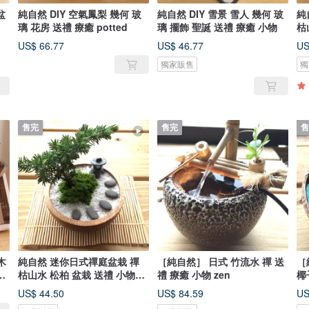
盆
純自然 DIY 空氣鳳梨 幾何 玻
純自然 DIY 雪景 雪人 幾何 玻
純
璃 花房 送禮 療癒 potted
璃 擺飾 聖誕 送禮 療癒 小物
枯
小物
US$ 66.77
US$ 46.77
US
獨家販售
獨
售完
售完
售
木
純自然 迷你日式禪庭盆栽 禪
［純自然］ 日式 竹流水 禪 送
［
物
枯山水 松柏 盆栽 送禮 小物
禮 療癒 小物 zen
椰
飾
zen
小
US$ 44.50
US$ 84.59
US