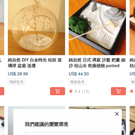
乳
純自然 DIY 白金時光 枯枝 玻
純自然 日式 禪庭 沙盤 耙畫 細
純
璃球 盆栽 送禮
沙 枯山水 乾燥植物 potted
枯
ze
US$ 28.96
US$ 44.50
US
獨家販售
獨家販售
獨
4.4
(13)
我們建議的瀏覽環境