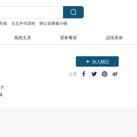
對戒
台北手作課程
辦公室療癒小物
風格文具
居家餐廚
品味美食
加入關注
分享
人數
4