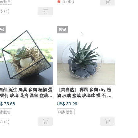
5
(42)
家販售
5
(1)
完
售完
自然 誕生 鳥巢 多肉 植物 蛋
［純自然］ 禪風 多肉 diy 植
 幾何 玻璃 花房 溫室 盆栽
物 玻璃 盆栽 玻璃球 禪 石 送
日 送禮 療癒 小物 egg
禮 zen potted
$ 75.68
US$ 30.29
tted
家販售
獨家販售
5
(1)