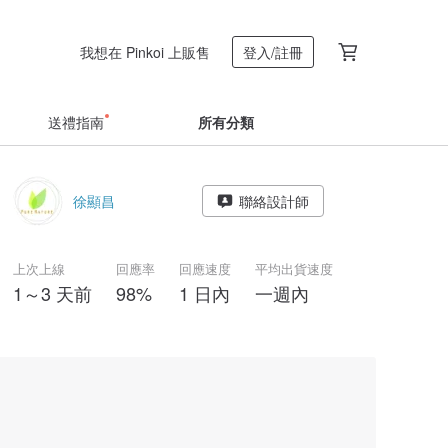
我想在 Pinkoi 上販售
登入/註冊
送禮指南
所有分類
徐顯昌
聯絡設計師
上次上線
回應率
回應速度
平均出貨速度
1～3 天前
98%
1 日內
一週內