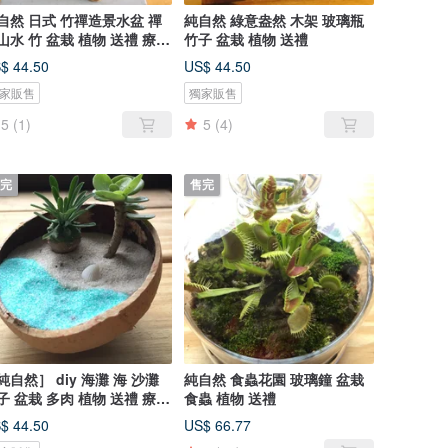
自然 日式 竹禪造景水盆 禪
純自然 綠意盎然 木架 玻璃瓶
山水 竹 盆栽 植物 送禮 療癒
竹子 盆栽 植物 送禮
 zen potted
$ 44.50
US$ 44.50
家販售
獨家販售
5
(1)
5
(4)
完
售完
純自然］ diy 海灘 海 沙灘
純自然 食蟲花園 玻璃鐘 盆栽
子 盆栽 多肉 植物 送禮 療癒
食蟲 植物 送禮
物 夏威夷 馬爾地夫 beach
$ 44.50
US$ 66.77