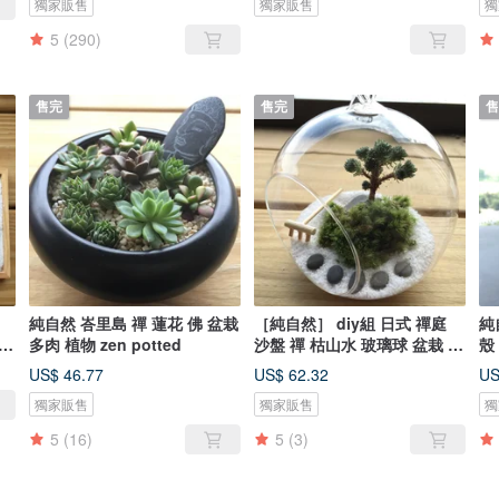
獨家販售
獨家販售
獨
5
(290)
售完
售完
售
純自然 峇里島 禪 蓮花 佛 盆栽
［純自然］ diy組 日式 禪庭
純
多肉 植物 zen potted
沙盤 禪 枯山水 玻璃球 盆栽 多
殼
肉 植物 送禮 療癒 小物 zen
生
US$ 46.77
US$ 62.32
US
potted，
po
獨家販售
獨家販售
獨
5
(16)
5
(3)