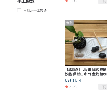
手工製造
5
(1)
只顯示手工製造
售完
［純自然］ diy組 日式 禪庭
沙盤 禪 枯山水 竹 盆栽 植物
送禮 療癒 小物 zen potted
US$ 31.14
5
(5)