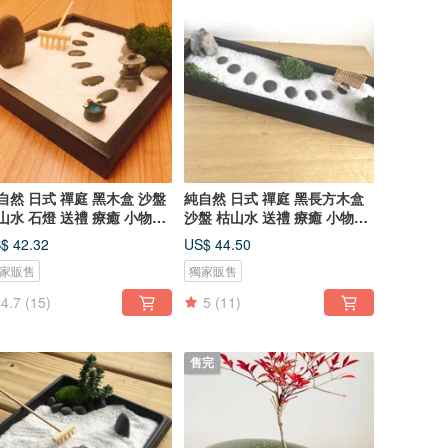
自然 日式 禪庭 黑木盒 沙盤
純自然 日式 禪庭 黑長方木盒
山水 石燈 送禮 療癒 小物
沙盤 枯山水 送禮 療癒 小物
n
zen
$ 42.32
US$ 44.50
家販售
獨家販售
4.7
(15)
5
(11)
售完