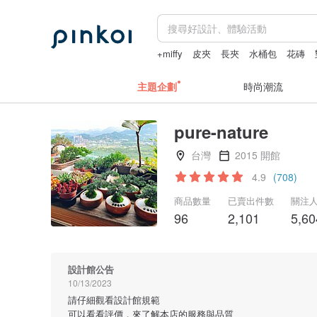
+miffy
皮夾
長夾
水桶包
花磚
主題企劃
時尚潮流
pure-nature
台灣
2015 開館
4.9
(708)
商品數量
已賣出件數
關注
96
2,101
5,60
設計館公告
10/13/2023
請仔細觀看設計館規範
可以看看評價，來了解本店的服務與品質