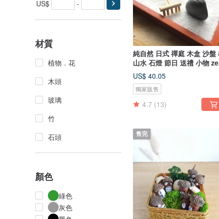
US$
-
材質
純自然 日式 禪庭 木盒 沙盤
植物．花
山水 石燈 節日 送禮 小物 ze
US$ 40.05
木頭
獨家販售
玻璃
4.7
(13)
竹
售完
石頭
顏色
綠色
灰色