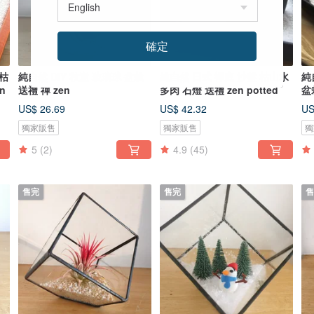
確定
 枯
純自然 DIY 秋意 玻璃球 盆栽
純自然 日式 禪庭 沙盤 枯山水
純
n
送禮 禪 zen
多肉 石燈 送禮 zen potted
盆
po
US$ 26.69
US$ 42.32
US
獨家販售
獨家販售
獨
5
(2)
4.9
(45)
售完
售完
售