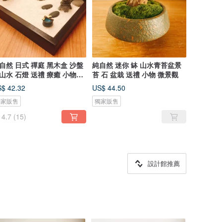
自然 日式 禪庭 黑木盒 沙盤
純自然 迷你 缽 山水青苔盆景
山水 石燈 送禮 療癒 小物
苔 石 盆栽 送禮 小物 微景觀
n
$ 42.32
US$ 44.50
獨家販售
獨家販售
4.7
(15)
設計館推薦