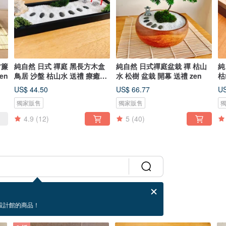
竹簾
純自然 日式 禪庭 黑長方木盒
純自然 日式禪庭盆栽 禪 枯山
純
en
鳥居 沙盤 枯山水 送禮 療癒
水 松樹 盆栽 開幕 送禮 zen
枯
zen
ze
US$ 44.50
US$ 66.77
US
獨家販售
獨家販售
4.9
(12)
5
(40)
設計館的商品！