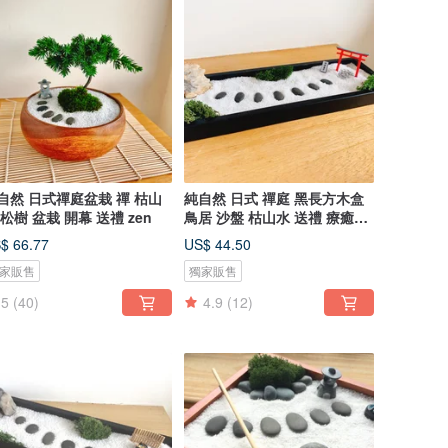
自然 日式禪庭盆栽 禪 枯山
純自然 日式 禪庭 黑長方木盒
 松樹 盆栽 開幕 送禮 zen
鳥居 沙盤 枯山水 送禮 療癒
zen
$ 66.77
US$ 44.50
家販售
獨家販售
5
(40)
4.9
(12)