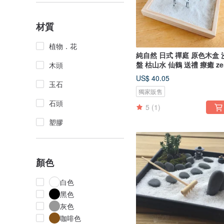
材質
植物．花
純自然 日式 禪庭 原色木盒 
盤 枯山水 仙鶴 送禮 療癒 ze
木頭
US$ 40.05
玉石
獨家販售
石頭
5
(1)
塑膠
顏色
白色
黑色
灰色
咖啡色