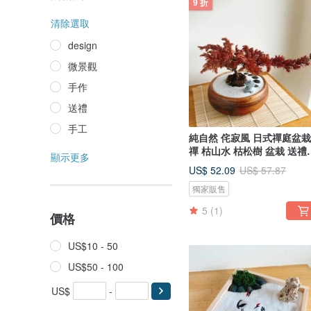
9 折
清除選取
design
微景觀
手作
送禮
手工
純自然 侘寂風 日式禪庭盆栽
禪 枯山水 枯松樹 盆栽 送禮
顯示更多
zen
US$ 52.09
US$ 57.87
獨家販售
5
(1)
價格
US$10 - 50
US$50 - 100
US$
-