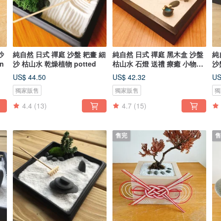
沙
純自然 日式 禪庭 沙盤 耙畫 細
純自然 日式 禪庭 黑木盒 沙盤
純
n
沙 枯山水 乾燥植物 potted
枯山水 石燈 送禮 療癒 小物
沙盤 
zen
ze
US$ 44.50
US$ 42.32
US
獨家販售
獨家販售
獨
4.4
(13)
4.7
(15)
售完
售