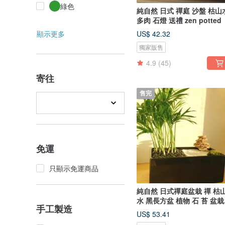
綠色
純自然 日式 禪庭 沙盤 枯山
多肉 石燈 送禮 zen potted
顯示更多
US$ 42.32
獨家販售
4.9
(45)
寄往
售完
免運
只顯示免運商品
純自然 日式禪庭盆栽 禪 枯
水 黑長方盆 植物 石 苔 盆栽
手工製造
送禮 zen
US$ 53.41