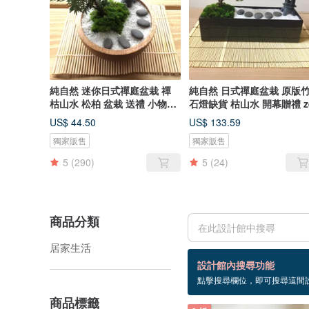
純自然 迷你日式禪庭盆栽 禪
純自然 日式禪庭盆栽 原版
枯山水 松柏 盆栽 送禮 小物
石燈缺貨 枯山水 開幕贈禮 z
zen
US$ 44.50
US$ 133.59
獨家販售
獨家販售
5
(290)
5
(24)
商品分類
居家生活
16 個商品
設計館內搜尋功能
點擊搜尋欄位，即可搜尋這間
枯山水
商品標籤