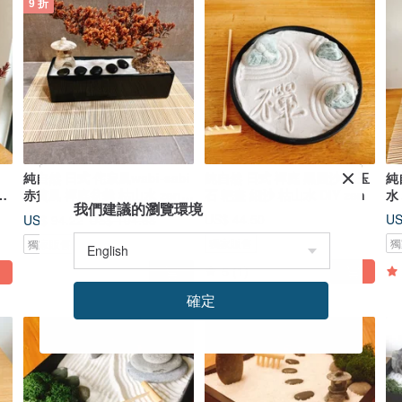
9 折
純自然 日式 侘寂風wabi-sabi
純自然 日式 禪庭 黑圓沙盤 玉
純
赤貧風 禪庭盆栽 枯山水 zen
石 耙畫 細沙 枯山水 DIY zen
水
我們建議的瀏覽環境
乾燥
US$ 44.50
US
US$ 94.22
US$ 104.68
獨家販售
獨
獨家販售
5
(1)
確定