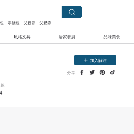
包
零錢包
父親節
父親節
風格文具
居家餐廚
品味美食
加入關注
分享
人數
4