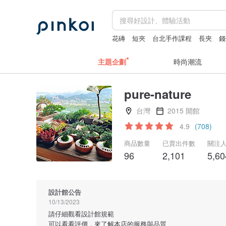
花磚
短夾
台北手作課程
長夾
錢
主題企劃
時尚潮流
pure-nature
台灣
2015 開館
4.9
(708)
商品數量
已賣出件數
關注
96
2,101
5,60
設計館公告
10/13/2023
請仔細觀看設計館規範
可以看看評價，來了解本店的服務與品質