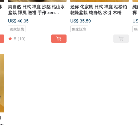
水
純自然 日式 禪庭 沙盤 枯山水
迷你 侘寂風 日式 禪庭 枯松柏
純
盆栽 禪風 送禮 手作 zen
乾燥盆栽 純自然 水引 木枡
禪
potted
Ze
US$ 40.05
US$ 35.59
US
獨家販售
獨家販售
獨
5
(10)
山