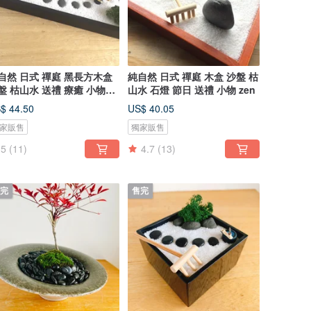
自然 日式 禪庭 黑長方木盒
純自然 日式 禪庭 木盒 沙盤 枯
枯山水 送禮 療癒 小物
山水 石燈 節日 送禮 小物 zen
n
$ 44.50
US$ 40.05
家販售
獨家販售
5
(11)
4.7
(13)
完
售完