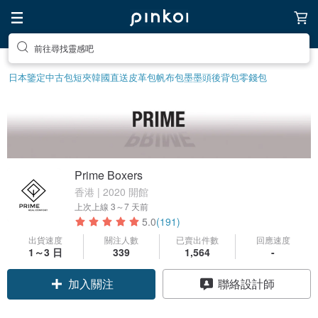
前往尋找靈感吧
日本鑒定中古包
短夾
韓國直送皮革包
帆布包
墨墨頭後背包
零錢包
Prime Boxers
香港 | 2020 開館
上次上線
3～7 天前
5.0
(191)
出貨速度
關注人數
已賣出件數
回應速度
1～3 日
339
1,564
-
加入關注
聯絡設計師