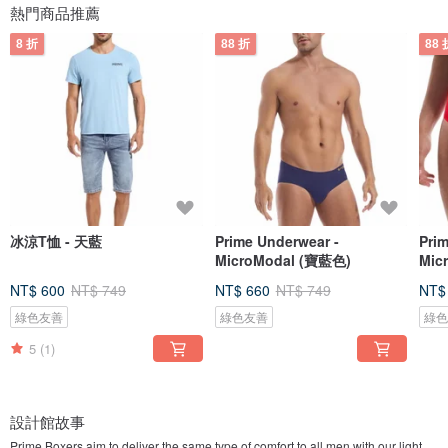
熱門商品推薦
8 折
88 折
88 
冰涼T恤 - 天藍
Prime Underwear -
Pri
MicroModal (寶藍色)
Mic
NT$ 600
NT$ 749
NT$ 660
NT$ 749
NT$
綠色友善
綠色友善
綠
5
(1)
設計館故事
Prime Boxers aim to deliver the same type of comfort to all men with our light