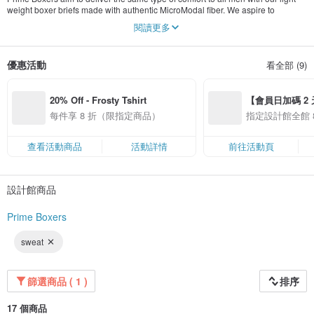
weight boxer briefs made with authentic MicroModal fiber. We aspire to
advance the undergarment industry because living a comfortable lifestyle is the
閱讀更多
corner of our company. It's where, and how it all began.
Our organization believes that sustainability is an important aspect in our
優惠活動
看全部 (9)
company. We shall strive to help maintain the world a better place.
20% Off - Frosty Tshirt
【會員日加碼 2 天
8/10 精選設計限
每件享 8 折（限指定商品）
指定設計館全館 8
查看活動商品
活動詳情
前往活動頁
設計館商品
Prime Boxers
sweat
篩選商品 ( 1 )
排序
17 個商品