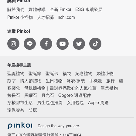
認識 Pinkoi
關於我們
媒體報導
全新 Pinkoi
ESG 永續發展
Pinkoi 小怪物
人才招募
iichi.com
追蹤 Pinkoi
年度搜尋主題
聖誕禮物
聖誕節
聖誕卡
福袋
紀念禮物
婚禮小物
刻字
情人節禮物
生日禮物
泳衣/泳裝
手機殼
旅行
貓
客製化
母親節禮物｜最討媽媽歡心的人氣推薦
畢業禮物
拉長石
黑曜石
月光石
Gogoro 週邊配件
穿梭都市生活．男生包包推薦
女用包包
Apple 周邊
環保餐具
防疫
Design the way you are.
第三方支付服務能量登錄證號：114三0004