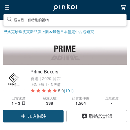
送自己一個特別的禮物
巴洛克珍珠
皮夾
新品牌上架🔥
錢包
日本鑒定中古包
短夾
Prime Boxers
香港 | 2020 開館
上次上線
1～3 天前
5.0
(191)
出貨速度
關注人數
已賣出件數
回應速度
1～3 日
338
1,564
-
加入關注
聯絡設計師