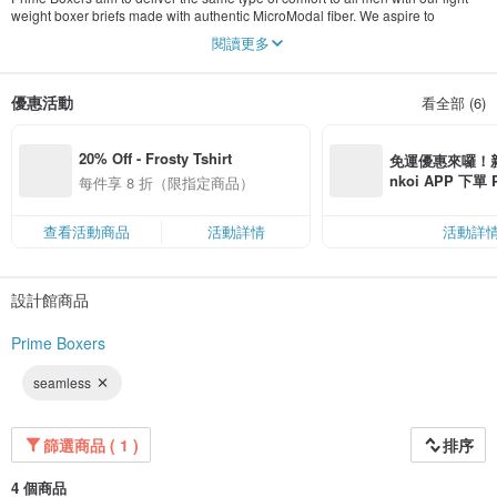
weight boxer briefs made with authentic MicroModal fiber. We aspire to
advance the undergarment industry because living a comfortable lifestyle is the
閱讀更多
corner of our company. It's where, and how it all began.
Our organization believes that sustainability is an important aspect in our
優惠活動
看全部 (6)
company. We shall strive to help maintain the world a better place.
20% Off - Frosty Tshirt
免運優惠來囉！新會
nkoi APP 下單
每件享 8 折（限指定商品）
費，滿 NT$ 50
$ 100
查看活動商品
活動詳情
活動詳
設計館商品
Prime Boxers
seamless
篩選商品 ( 1 )
排序
4 個商品