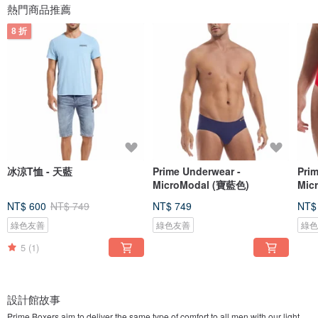
熱門商品推薦
8 折
冰涼T恤 - 天藍
Prime Underwear -
Pri
MicroModal (寶藍色)
Mic
NT$ 600
NT$ 749
NT$ 749
NT$
綠色友善
綠色友善
綠
5
(1)
設計館故事
Prime Boxers aim to deliver the same type of comfort to all men with our light