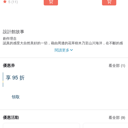
5
(11)
設計館故事
創作理念
認真的感受大自然美好的一切，藉由周邊的花草樹木乃至山川海洋，在不斷的感
悟淬煉中，激發出我們的靈感；我們相信，神創萬物本為美好，因此，我們更願
閱讀更多
意將這些美好藉由不同的形式呈現給同樣美好的你。
我們賦予每件作品不一樣的創意，讓看似平凡的素材綻放出不平凡的生命力，所
以，我們期待你可以在這裡找到一件與你契合的作品，讓美，在彼此的身上相得
優惠券
看全部 (1)
益彰。
享 95 折
全館適用
領取
優惠活動
看全部 (9)