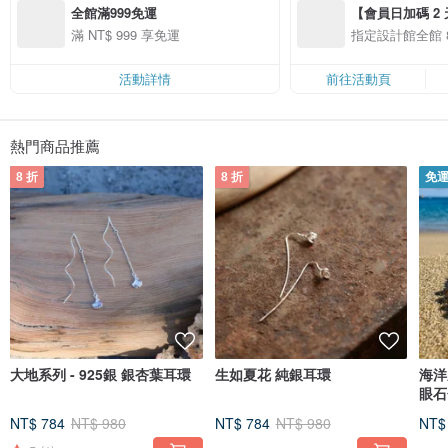
全館滿999免運
【會員日加碼 2 天
8/10 精選設計限
滿 NT$ 999 享免運
指定設計館全館 8
活動詳情
前往活動頁
熱門商品推薦
8 折
8 折
免
大地系列 - 925銀 銀杏葉耳環
生如夏花 純銀耳環
海洋
眼石
NT$ 784
NT$ 980
NT$ 784
NT$ 980
NT$