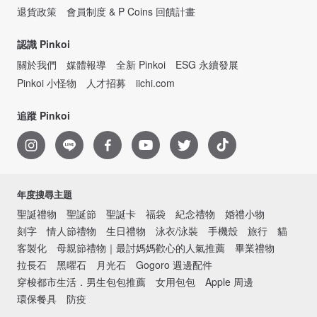
退貨政策
會員制度 & P Coins 回饋計畫
認識 Pinkoi
關於我們
媒體報導
全新 Pinkoi
ESG 永續發展
Pinkoi 小怪物
人才招募
iichi.com
追蹤 Pinkoi
年度搜尋主題
聖誕禮物
聖誕節
聖誕卡
福袋
紀念禮物
婚禮小物
刻字
情人節禮物
生日禮物
泳衣/泳裝
手機殼
旅行
貓
客製化
母親節禮物｜最討媽媽歡心的人氣推薦
畢業禮物
拉長石
黑曜石
月光石
Gogoro 週邊配件
穿梭都市生活．男生包包推薦
女用包包
Apple 周邊
環保餐具
防疫