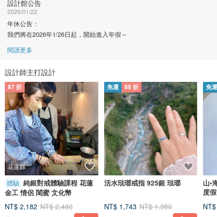
設計館公告
2026/01/22
年休公吿：
我們將在2026年1/26日起，開始進入年假～
閱讀更多
設計師主打設計
87 折
免運
88 折
免
花蓮縣
純銀對戒體驗課程 花蓮
活水琺瑯戒指 925銀 琺瑯
山•
體驗
度假
金工 情侶 閨蜜 文化幣
NT$ 2,182
NT$ 2,480
NT$ 1,743
NT$ 1,980
NT$