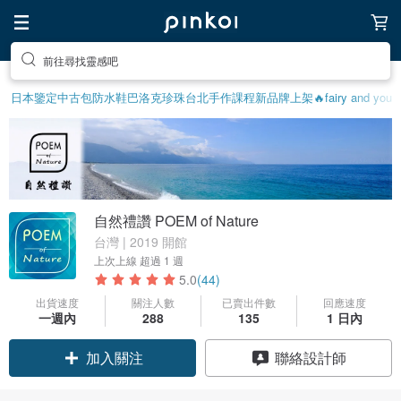
前往尋找靈感吧
日本鑒定中古包
防水鞋
巴洛克珍珠
台北手作課程
新品牌上架🔥
fairy and you
自然禮讚 POEM of Nature
台灣 | 2019 開館
上次上線
超過 1 週
5.0
(44)
出貨速度
關注人數
已賣出件數
回應速度
一週內
288
135
1 日內
領優惠券
聯絡設計師
加入關注