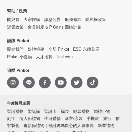
幫助 / 政策
問與答
大宗採購
訊息公告
服務條款
隱私權政策
退貨政策
會員制度 & P Coins 回饋計畫
認識 Pinkoi
關於我們
媒體報導
全新 Pinkoi
ESG 永續發展
Pinkoi 小怪物
人才招募
iichi.com
追蹤 Pinkoi
年度搜尋主題
聖誕禮物
聖誕節
聖誕卡
福袋
紀念禮物
婚禮小物
刻字
情人節禮物
生日禮物
泳衣/泳裝
手機殼
旅行
貓
客製化
母親節禮物｜最討媽媽歡心的人氣推薦
畢業禮物