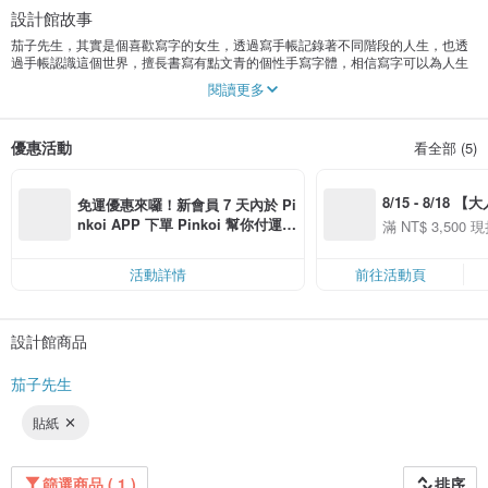
設計館故事
茄子先生，其實是個喜歡寫字的女生，透過寫手帳記錄著不同階段的人生，也透
過手帳認識這個世界，擅長書寫有點文青的個性手寫字體，相信寫字可以為人生
帶來不同的正面能量，現為自由工作者，定期開設系列課程，夢想是開一間可以
閱讀更多
做點心給大家吃的文具店，小朋友拿著一百分的考卷進來，就可以換一樣喜歡的
文具帶回家。
優惠活動
看全部 (5)
8/15 - 8/18 
免運優惠來囉！新會員 7 天內於 Pi
季】滿 NT$3500
nkoi APP 下單 Pinkoi 幫你付運
滿 NT$ 3,500 現
50
費，滿 NT$ 500 最高可折運費 NT
50
$ 100
活動詳情
前往活動頁
設計館商品
茄子先生
貼紙
篩選商品 ( 1 )
排序