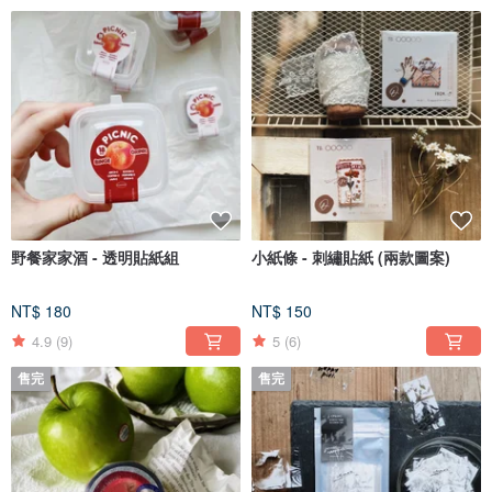
野餐家家酒 - 透明貼紙組
小紙條 - 刺繡貼紙 (兩款圖案)
NT$ 180
NT$ 150
4.9
(9)
5
(6)
售完
售完