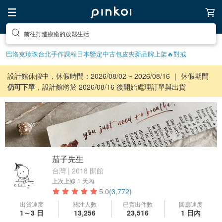
前往打造療癒的放鬆生活
巴洛克珍珠
台北手作課程
日本鑒定中古包
皮夾
新品牌上架🔥
對戒
設計館休假中，休假時間：2026/08/02 ~ 2026/08/16 ｜ 休假期間
仍可下單
，設計館將於 2026/08/16 後開始處理訂單與出貨
茄子先生
台灣 | 2018 開館
上次上線
1 天內
5.0
(3,772)
出貨速度
關注人數
已賣出件數
回應速度
1～3 日
13,256
23,516
1 日內