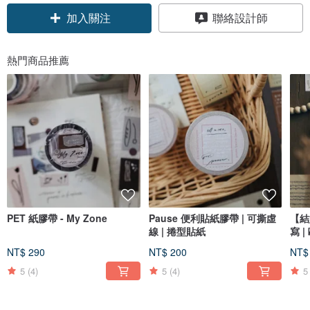
加入關注
聯絡設計師
熱門商品推薦
PET 紙膠帶 - My Zone
Pause 便利貼紙膠帶 | 可撕虛
【結
線 | 捲型貼紙
寫 
約夾
NT$ 290
NT$ 200
NT$
5
(4)
5
(4)
5