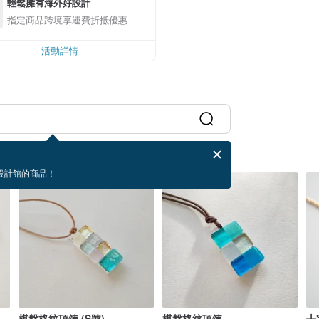
輕鬆擁有海外好設計
指定商品跨境享運費折抵優惠
活動詳情
設計館的商品！
棋盤格紋項鍊 (S號)
棋盤格紋項鍊
十