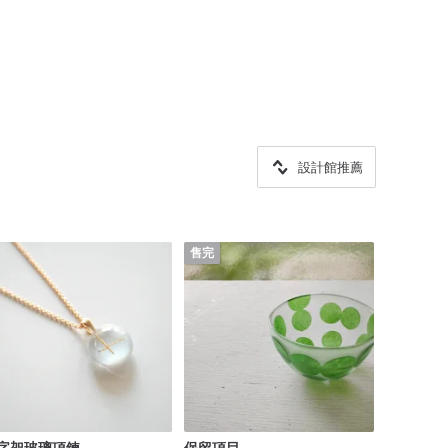
設計館推薦
售完
字架玻璃項鍊
保留項目