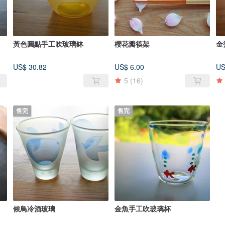
黃色圓點手工吹玻璃鉢
櫻花瓣筷架
金箔
US$ 30.82
US$ 6.00
US
5
(16)
售完
售完
候鳥冷酒玻璃
金魚手工吹玻璃杯