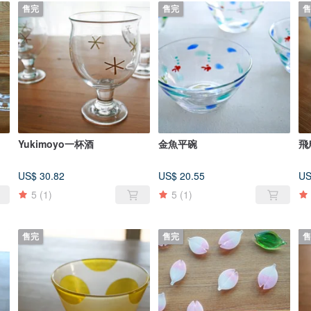
售完
售完
售
Yukimoyo一杯酒
金魚平碗
飛
US$ 30.82
US$ 20.55
US
5
(1)
5
(1)
售完
售完
售