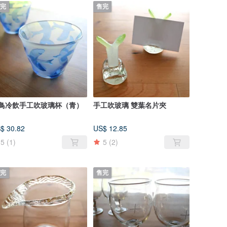
完
售完
鳥冷飲手工吹玻璃杯（青）
手工吹玻璃 雙葉名片夾
$ 30.82
US$ 12.85
5
(1)
5
(2)
完
售完