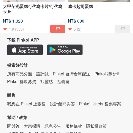
大甲芋泥蛋糕可代寫卡片/可代寫
摩卡起司蛋糕
卡片
NT$ 1,320
NT$ 890
4.9
(333)
5
(2)
下載 Pinkoi APP
探索好設計
所有商品分類
設計誌
Pinkoi 台灣倉庫配送
Pinkoi 禮物卡
Pinkoi 群眾募資
找靈感
逛櫥窗
販售
我想在 Pinkoi 上販售
設計館問與答
Pinkoi tickets 售票專案
幫助 / 政策
問與答
大宗採購
訊息公告
服務條款
隱私權政策