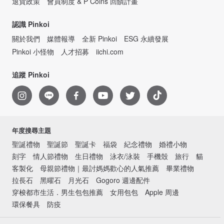
退貨政策
會員制度 & P Coins 回饋計畫
認識 Pinkoi
關於我們
媒體報導
全新 Pinkoi
ESG 永續發展
Pinkoi 小怪物
人才招募
iichi.com
追蹤 Pinkoi
年度搜尋主題
聖誕禮物
聖誕節
聖誕卡
福袋
紀念禮物
婚禮小物
刻字
情人節禮物
生日禮物
泳衣/泳裝
手機殼
旅行
貓
客製化
母親節禮物｜最討媽媽歡心的人氣推薦
畢業禮物
拉長石
黑曜石
月光石
Gogoro 週邊配件
穿梭都市生活．男生包包推薦
女用包包
Apple 周邊
環保餐具
防疫