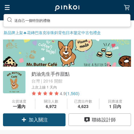
送自己一個特別的禮物
新品牌上架🔥
花磚
巴洛克珍珠
斜背包
日本鑒定中古包
禮盒
奶油先生手作甜點
台灣 | 2016 開館
上次上線
1 天內
4.9
(1,560)
出貨速度
關注人數
已賣出件數
回應速度
一週內
6,972
4,623
1 日內
加入關注
聯絡設計師