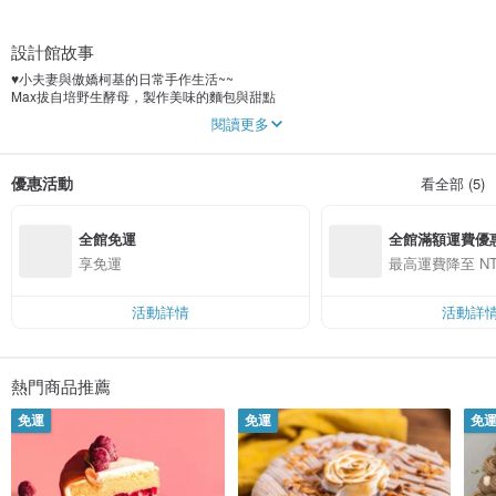
設計館故事
♥小夫妻與傲嬌柯基的日常手作生活~~
Max拔自培野生酵母，製作美味的麵包與甜點
Peri麻負責設計並手工縫製柯基犬相關週邊
閱讀更多
www.pinkoi.com/store/mrbutter
我們用愛製作每一份商品，希望傳遞給每一個人溫暖!
優惠活動
看全部 (5)
也期待短腿柯基的萌屁屁療癒大家
另外我們也有實體cafe shop.
全館免運
全館滿額運費優
歡迎有空來坐坐,享受放鬆與自在
更多訊息,請參考奶油先生粉絲專頁~
享免運
最高運費降至 NT
/關於我們的麵包點心/
●使用自家培養的野生酵母製作手工麵包與點心
活動詳情
活動詳
●當日新鮮手做，限量供應以確保品質!
●嚴格選用優質食材，絕無任何添加
/關於我們的手創布作/
熱門商品推薦
●獨家設計製作，不撞款
●採用進口日韓布料，花樣獨特!又舒適
免運
免運
免