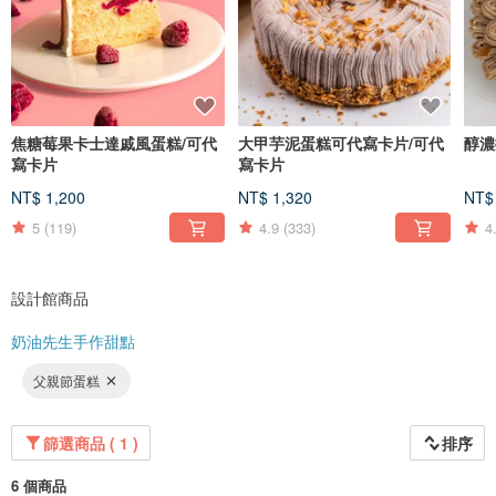
焦糖莓果卡士達戚風蛋糕/可代
大甲芋泥蛋糕可代寫卡片/可代
醇濃
寫卡片
寫卡片
NT$ 1,200
NT$ 1,320
NT$
5
(119)
4.9
(333)
4
設計館商品
奶油先生手作甜點
父親節蛋糕
篩選商品 ( 1 )
排序
6 個商品