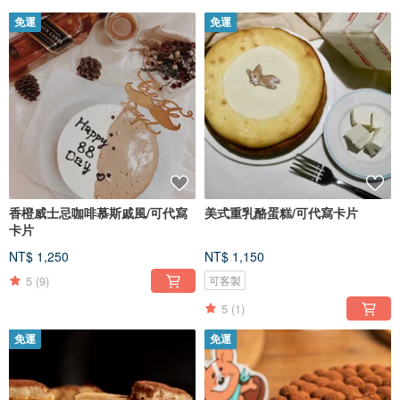
免運
免運
香橙威士忌咖啡慕斯戚風/可代寫
美式重乳酪蛋糕/可代寫卡片
卡片
NT$ 1,250
NT$ 1,150
5
(9)
可客製
5
(1)
免運
免運