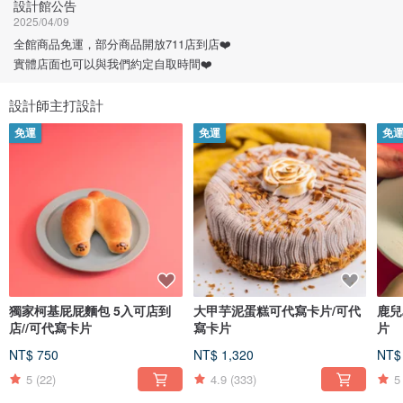
設計館公告
2025/04/09
全館商品免運，部分商品開放711店到店❤️
實體店面也可以與我們約定自取時間❤️
設計師主打設計
免運
免運
免
獨家柯基屁屁麵包 5入可店到
大甲芋泥蛋糕可代寫卡片/可代
鹿兒
店//可代寫卡片
寫卡片
片
NT$ 750
NT$ 1,320
NT$
5
(22)
4.9
(333)
5