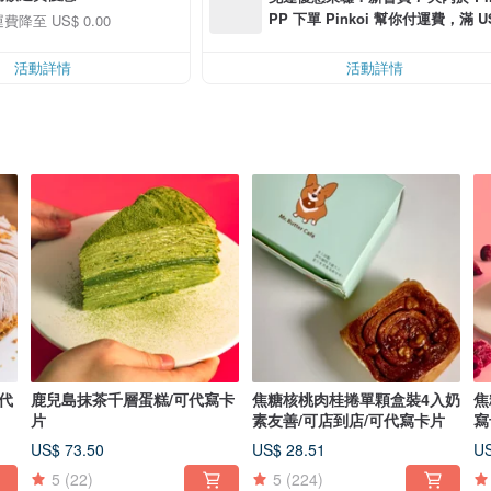
PP 下單 Pinkoi 幫你付運費，滿 US$
費降至 US$ 0.00
0 最高可折運費 US$ 6.00
活動詳情
活動詳情
代
鹿兒島抹茶千層蛋糕/可代寫卡
焦糖核桃肉桂捲單顆盒裝4入奶
焦
片
素友善/可店到店/可代寫卡片
寫
US$ 73.50
US$ 28.51
US
5
(22)
5
(224)