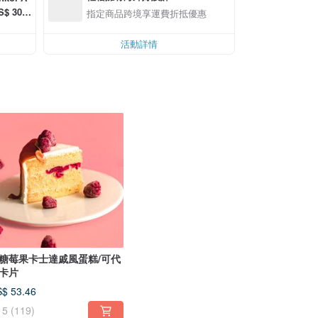
 30.0
指定商品跨境享運費折抵優惠
活動詳情
糖莓果卡士達戚風蛋糕/可代
卡片
$ 53.46
5
(119)