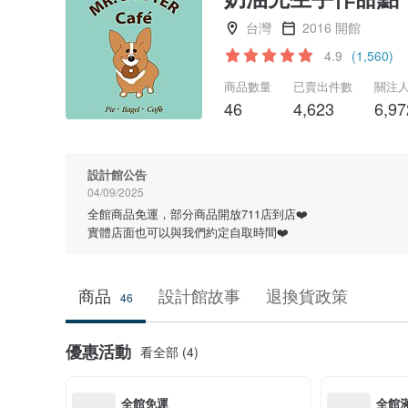
台灣
2016 開館
4.9
(1,560)
商品數量
已賣出件數
關注
46
4,623
6,97
設計館公告
04/09/2025
全館商品免運，部分商品開放711店到店❤️
實體店面也可以與我們約定自取時間❤️
商品
設計館故事
退換貨政策
46
優惠活動
看全部 (4)
全館免運
全館