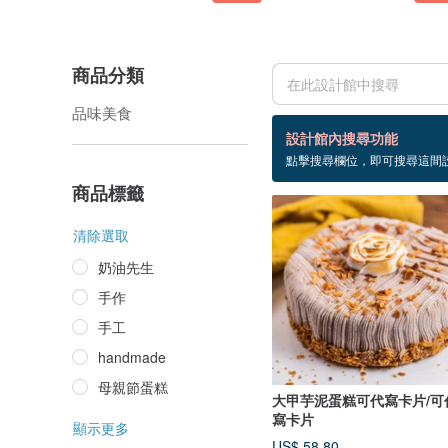
商品分類
品味美食
1 個商品
設計館內搜尋功能
點擊搜尋欄位，即可搜尋這間
手工蛋糕
商品標籤
清除選取
奶油先生
手作
手工
handmade
母親節蛋糕
大甲芋泥蛋糕可代寫卡片/可
寫卡片
顯示更多
US$ 58.80