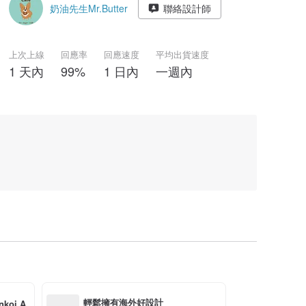
奶油先生Mr.Butter
聯絡設計師
上次上線
回應率
回應速度
平均出貨速度
1 天內
99%
1 日內
一週內
輕鬆擁有海外好設計
oi A