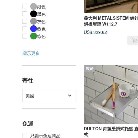
銀色
黑色
義大利 METALSISTEM 鍍
灰色
鋼板層架 W112.7
藍色
US$ 329.62
綠色
顯示更多
售完
寄往
美國
免運
DULTON 鋁製壁掛式托盤 
式
只顯示免運商品