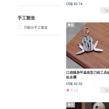
US$ 83.74
手工製造
售完
只顯示手工製造
口袋隨身甲蟲造型刀鉗工具
鈦金屬
US$ 42.32
5
(1)
售完