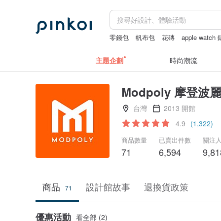
零錢包
帆布包
花磚
apple watch
主題企劃
時尚潮流
Modpoly 摩登波
台灣
2013 開館
4.9
(1,322)
商品數量
已賣出件數
關注
71
6,594
9,81
商品
設計館故事
退換貨政策
71
優惠活動
看全部 (2)