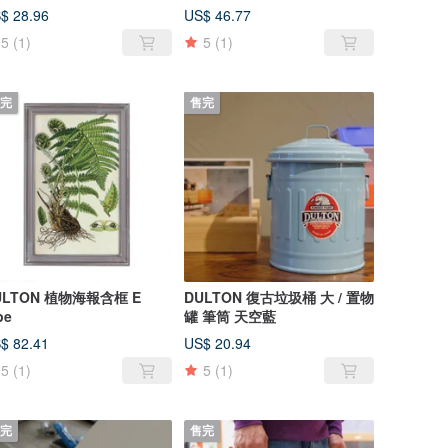
$ 28.96
US$ 46.77
5
(1)
5
(1)
完
售完
ULTON 植物海報含框 E
DULTON 復古垃圾桶 大 / 置物
pe
罐 筆筒 天空藍
$ 82.41
US$ 20.94
5
(1)
5
(1)
完
售完