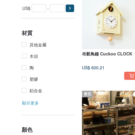
US$
-
材質
其他金屬
布穀鳥鐘 Cuckoo CLOCK
木頭
陶
US$ 600.21
塑膠
鋁合金
售完
顯示更多
顏色