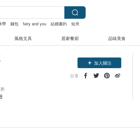
 錶帶
錢包
fairy and you
結婚書約
短夾
風格文具
居家餐廚
品味美食
麗
加入關注
分享
人數
8