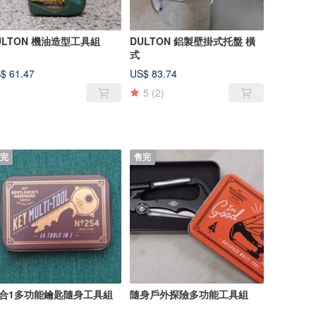
ULTON 機油造型工具組
DULTON 鋁製壁掛式托盤 橫
式
$ 61.47
US$ 83.74
5
(2)
完
售完
4合1多功能鑰匙隨身工具組
隨身戶外探險多功能工具組