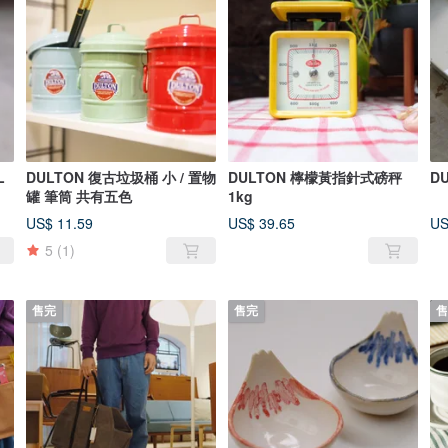
L
DULTON 復古垃圾桶 小 / 置物
DULTON 檸檬黃指針式磅秤
D
罐 筆筒 共有五色
1kg
US$ 11.59
US$ 39.65
US
5
(1)
售完
售完
售