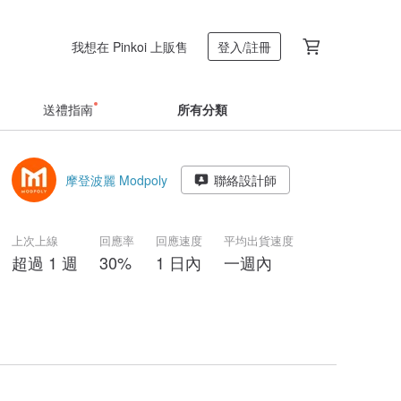
我想在 Pinkoi 上販售
登入/註冊
送禮指南
所有分類
摩登波麗 Modpoly
聯絡設計師
上次上線
回應率
回應速度
平均出貨速度
超過 1 週
30%
1 日內
一週內