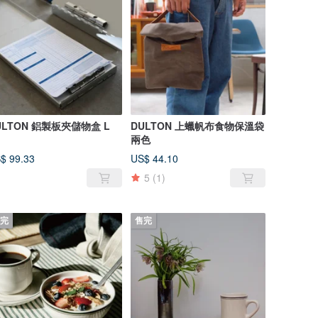
ULTON 鋁製板夾儲物盒 L
DULTON 上蠟帆布食物保溫袋
兩色
$ 99.33
US$ 44.10
5
(1)
完
售完