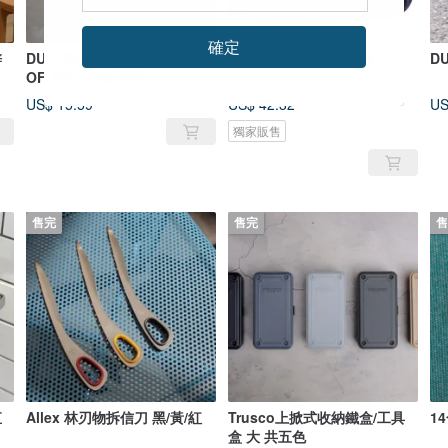
確定
鋅
DULTON 告示鐵牌 BEWARE
DULTON 丹寧工作圍裙
D
OF THE DOG 兩色
US$ 15.59
US$ 42.32
US
獨家販售
售完
售完
售
直
Allex 林刃物拆信刀 黑/黃/紅
Trusco上掀式收納鐵盒/工具
1
盒 大 共五色