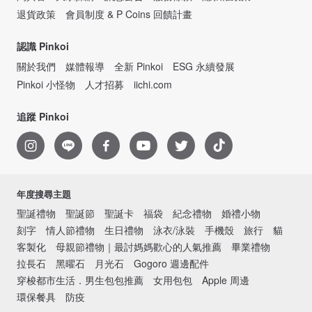
退貨政策
會員制度 & P Coins 回饋計畫
認識 Pinkoi
關於我們
媒體報導
全新 Pinkoi
ESG 永續發展
Pinkoi 小怪物
人才招募
iichi.com
追蹤 Pinkoi
年度搜尋主題
聖誕禮物
聖誕節
聖誕卡
福袋
紀念禮物
婚禮小物
刻字
情人節禮物
生日禮物
泳衣/泳裝
手機殼
旅行
貓
客製化
母親節禮物｜最討媽媽歡心的人氣推薦
畢業禮物
拉長石
黑曜石
月光石
Gogoro 週邊配件
穿梭都市生活．男生包包推薦
女用包包
Apple 周邊
環保餐具
防疫