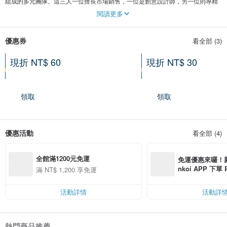
組成的多元團隊。這三人一位擅長市場銷售，一位是創意設計師，另一位則專精
於商品管理。他們共同合作，利用各自的專長為島上的貓咪提供更好的生活環境
閱讀更多
和護理，同時也為訪客帶來愉快的體驗。
優惠券
看全部 (3)
現折 NT$ 60
現折 NT$ 30
滿 NT$ 680 享優惠
滿 NT$ 360 享優惠
領取
領取
優惠活動
看全部 (4)
全館滿1200元免運
免運優惠來囉！新會
nkoi APP 下單
滿 NT$ 1,200 享免運
費，滿 NT$ 50
$ 100
活動詳情
活動詳
熱門商品推薦