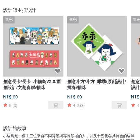
設計師主打設計
售完
售完
售
創意長卡/長卡_小貓島V2.0/原
創意斗方/斗方_乖乖/原創設計/
創意
創設計/文創春聯/貓咪
揮春/貓咪
設計
NT$ 60
NT$ 60
NT$
5
(3)
4.6
(8)
4
設計館故事
小貓島是一個由三位來自不同背景與專長領域的人，以及十五隻各具特色的貓咪