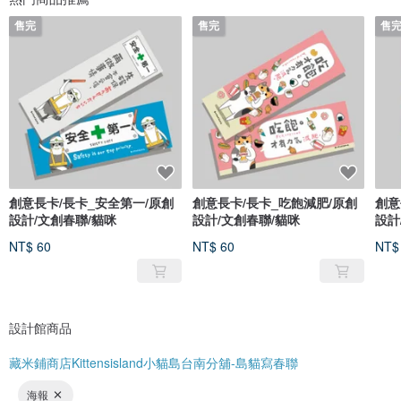
售完
售完
售
創意長卡/長卡_安全第一/原創
創意長卡/長卡_吃飽減肥/原創
創意
設計/文創春聯/貓咪
設計/文創春聯/貓咪
設計
NT$ 60
NT$ 60
NT$
設計館商品
藏米鋪商店Kittensisland小貓島台南分舖-島貓寫春聯
海報