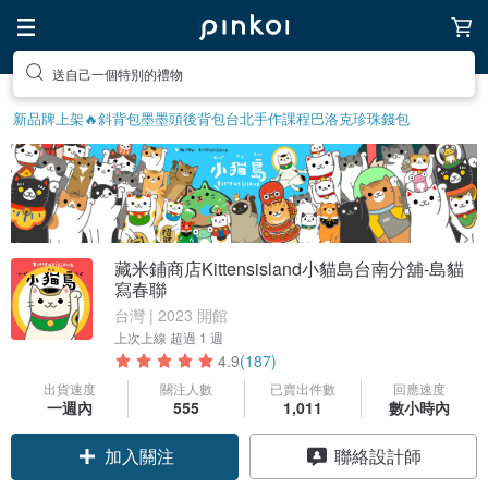
送自己一個特別的禮物
新品牌上架🔥
斜背包
墨墨頭後背包
台北手作課程
巴洛克珍珠
錢包
藏米鋪商店Kittensisland小貓島台南分舖-島貓
寫春聯
台灣 | 2023 開館
上次上線
超過 1 週
4.9
(187)
出貨速度
關注人數
已賣出件數
回應速度
一週內
555
1,011
數小時內
加入關注
聯絡設計師