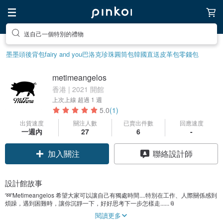
送自己一個特別的禮物
墨墨頭後背包
fairy and you
巴洛克珍珠
圓筒包
韓國直送皮革包
零錢包
metimeangelos
香港 | 2021 開館
上次上線
超過 1 週
5.0
(1)
出貨速度
關注人數
已賣出件數
回應速度
一週內
27
6
-
加入關注
聯絡設計師
設計館故事
➿Metimeangelos 希望大家可以讓自己有獨處時間....特別在工作、人際關係感到
煩躁，遇到困難時，讓你沉靜一下，好好思考下一步怎樣走......📎
閱讀更多
當中 “ MeTimeangelos “scent〰️ 為你帶來屬於當天的香氣陪伴你做自己”MeTime