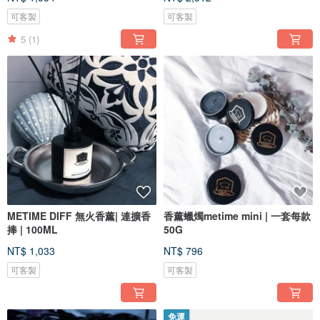
可客製
可客製
5
(1)
METIME DIFF 無火香薰| 連擴香
香薰蠟燭metime mini | 一套每款
捧 | 100ML
50G
NT$ 1,033
NT$ 796
可客製
可客製
免運