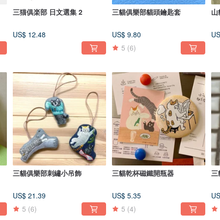
三猫俱楽部 日文選集 2
三貓俱樂部貓頭鑰匙套
山
US$ 12.48
US$ 9.80
US
5
(6)
三貓俱樂部刺繡小吊飾
三貓乾杯磁鐵開瓶器
三
US$ 21.39
US$ 5.35
US
5
(6)
5
(4)