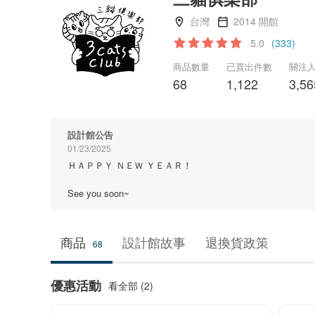
台灣
2014 開館
5.0
(333)
商品數量
已賣出件數
關注
68
1,122
3,56
設計館公告
01/23/2025
ＨＡＰＰＹ ＮＥＷ ＹＥＡＲ！
See you soon~
商品
設計館故事
退換貨政策
68
優惠活動
看全部 (2)