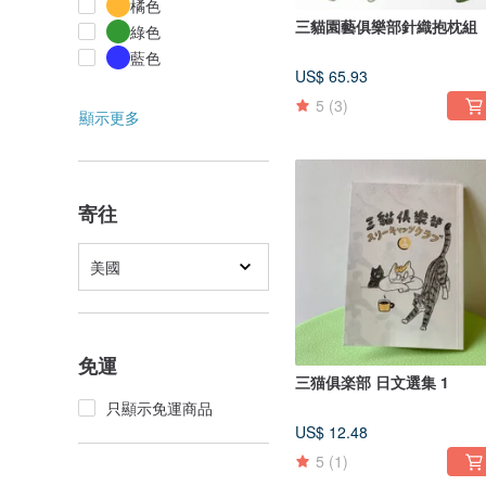
橘色
三貓園藝俱樂部針織抱枕組
綠色
藍色
US$ 65.93
5
(3)
顯示更多
寄往
美國
免運
三猫俱楽部 日文選集 1
只顯示免運商品
US$ 12.48
5
(1)