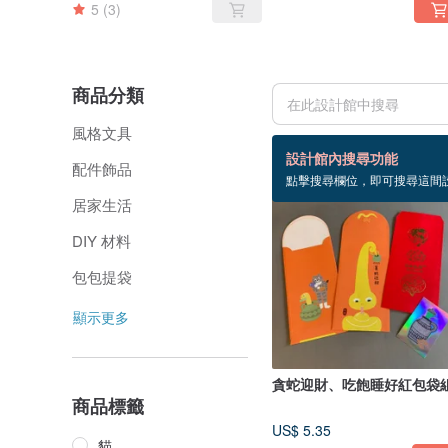
5
(3)
商品分類
風格文具
68 個商品
設計館內搜尋功能
配件飾品
點擊搜尋欄位，即可搜尋這間
居家生活
DIY 材料
包包提袋
顯示更多
貪蛇迎財、吃飽睡好紅包袋
商品標籤
US$ 5.35
貓