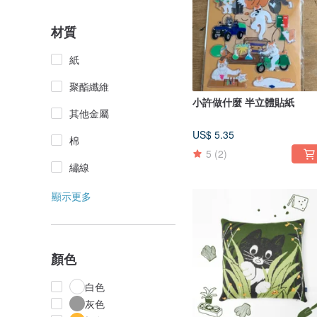
材質
紙
聚酯纖維
小許做什麼 半立體貼紙
其他金屬
US$ 5.35
棉
5
(2)
繡線
顯示更多
顏色
白色
灰色