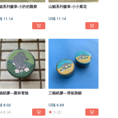
貓系列徽章-小許的觀察
山貓系列徽章-小小賞花
$ 11.14
US$ 11.14
貓紙膠—叢林冒險
三貓紙膠—滑板跑貓
$ 8.02
US$ 6.69
4.8
(4)
5
(2)