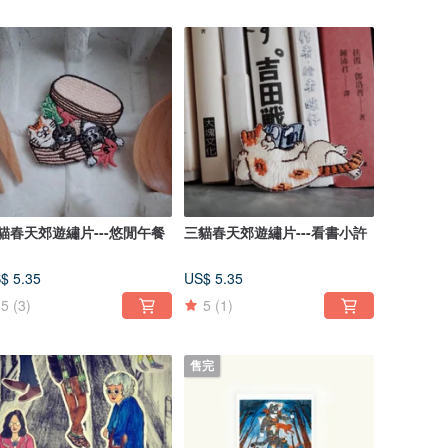
貓春天郊遊繡片---悠閒午餐
三貓春天郊遊繡片---看書小許
$ 5.35
US$ 5.35
5
(3)
5
(1)
售完