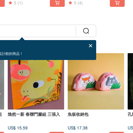
5
(1)
5
(4)
設計館的商品！
組
煥然一新 春聯門簾組 三張入
魚板收納包
孔
US$ 15.59
US$ 17.38
US