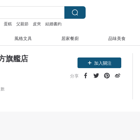
蛋糕
父親節
皮夾
結婚書約
風格文具
居家餐廚
品味美食
官方旗艦店
加入關注
分享
人數