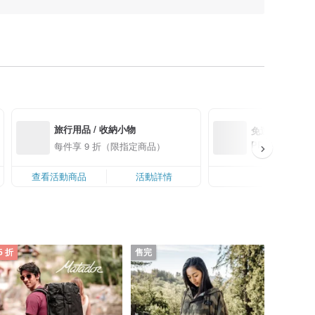
旅行用品 / 收納小物
免運優惠來囉！新會
PP 下單 Pink
每件享 9 折（限指定商品）
0 最高可折運費 U
查看活動商品
活動詳情
活
5 折
售完