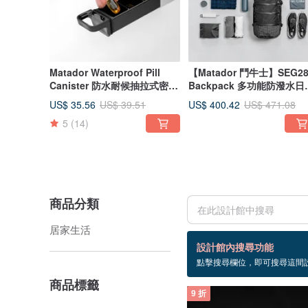
Matador Waterproof Pill
【Matador 鬥牛士】SEG2
Canister 防水耐候抽拉式密封
Backpack 多功能防潑水日
隨身藥盒
背包
US$ 35.56
US$ 400.42
US$ 39.51
US$ 471.08
5
(14)
商品分類
居家生活
3 個商品
設計館內搜尋功能
點擊搜尋欄位，即可搜尋這間
7格
商品標籤
9 折