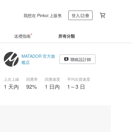
我想在 Pinkoi 上販售
登入/註冊
送禮指南
所有分類
MATADOR 官方旗
聯絡設計師
艦店
上次上線
回應率
回應速度
平均出貨速度
1 天內
92%
1 日內
1～3 日