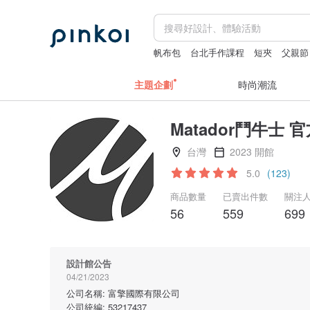
帆布包
台北手作課程
短夾
父親節
主題企劃
時尚潮流
Matador鬥牛士 
台灣
2023 開館
5.0
(123)
商品數量
已賣出件數
關注
56
559
699
設計館公告
04/21/2023
公司名稱: 富擎國際有限公司
公司統編: 53217437