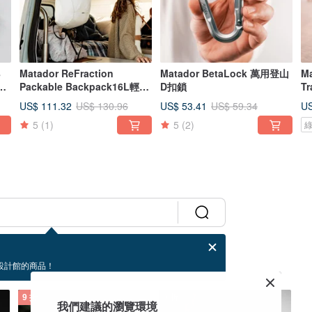
8
Matador ReFraction
Matador BetaLock 萬用登山
Ma
用
Packable Backpack16L輕量
D扣鎖
T
防水便攜折疊背包
遊
US$ 111.32
US$ 53.41
US
US$ 130.96
US$ 59.34
5
(1)
5
(2)
設計館的商品！
9 折
9 折
我們建議的瀏覽環境