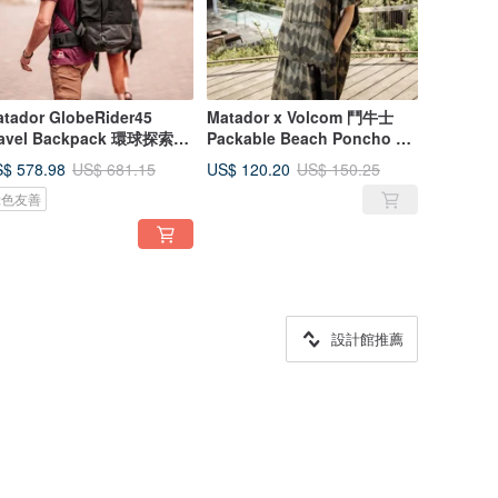
tador GlobeRider45
Matador x Volcom 鬥牛士
ravel Backpack 環球探索壯
Packable Beach Poncho 便
背包45L
攜速乾毛巾衣
$ 578.98
US$ 120.20
US$ 681.15
US$ 150.25
綠色友善
設計館推薦