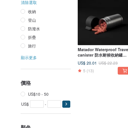
清除選取
收納
登山
防潑水
折疊
旅行
Matador Waterproof Trave
canister 防水耐候收納罐
顯示更多
40ml
US$ 20.01
US$ 22.23
5
(13)
價格
US$10 - 50
US$
-
顏色