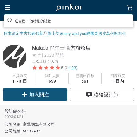
送自己一個特別的禮物
日本鑒定中古包
錢包
新品牌上架🔥
fairy and you
韓國直送皮革包
帆布包
Matador鬥牛士 官方旗艦店
台灣 | 2023 開館
上次上線
1 天內
5.0
(123)
出貨速度
關注人數
已賣出件數
回應速度
1～3 日
699
561
1 日內
加入關注
聯絡設計師
設計館公告
2023/04/21
公司名稱: 富擎國際有限公司
公司統編: 53217437