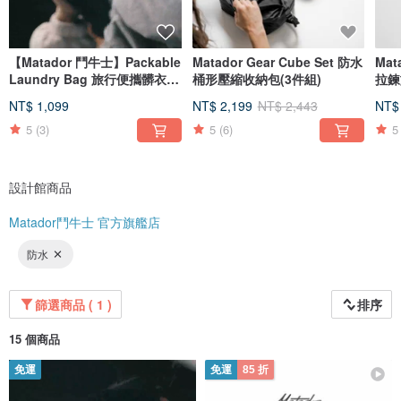
【Matador 鬥牛士】Packable
Matador Gear Cube Set 防水
Mat
Laundry Bag 旅行便攜髒衣袋
桶形壓縮收納包(3件組)
拉鍊
- 黑色
NT$ 1,099
NT$ 2,199
NT$ 2,443
NT$
5
(3)
5
(6)
5
設計館商品
Matador鬥牛士 官方旗艦店
防水
篩選商品 ( 1 )
排序
15 個商品
免運
免運
85 折