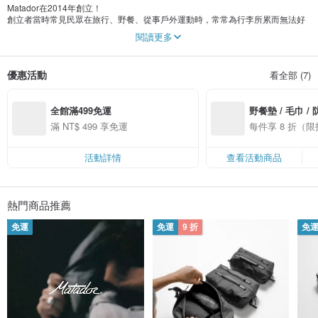
Matador在2014年創立！
創立者當時常見民眾在旅行、野餐、從事戶外運動時，常常為行李所累而無法好
好享受當下，因為認為一定有更好的解決辦法，故開始在在舊金山10呎的小房間
閱讀更多
當中著手設計一系列”專為探險而生”的超輕便折疊旅行裝備，意圖設計出集美觀、
耐用、輕便於一身的產品。而公司首創的商品是可以裝入口袋裡的“口袋多功能野
餐墊”，立刻獲得好評迴響，進而設計出更多產品， 自此聲名大噪，深受熱愛旅行
優惠活動
看全部 (7)
家們、常出國的商務人士喜愛。
全館滿499免運
野餐墊 / 毛巾 /
滿 NT$ 499 享免運
每件享 8 折（
活動詳情
查看活動商品
熱門商品推薦
免運
免運
9 折
免