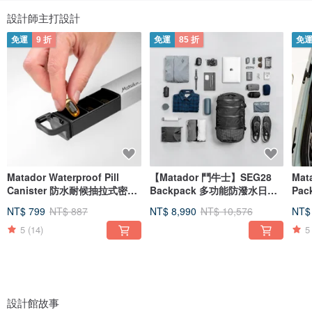
設計師主打設計
免運
9 折
免運
85 折
免
Matador Waterproof Pill
【Matador 鬥牛士】SEG28
Mat
Canister 防水耐候抽拉式密封
Backpack 多功能防潑水日用
Pac
隨身藥盒
背包
防水
NT$ 799
NT$ 887
NT$ 8,990
NT$ 10,576
NT$
5
(14)
5
設計館故事