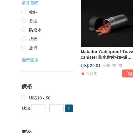
清除選取
收納
登山
防潑水
折疊
旅行
Matador Waterproof Trave
canister 防水耐候收納罐
顯示更多
40ml
US$ 20.01
US$ 22.23
5
(13)
價格
US$10 - 50
US$
-
顏色