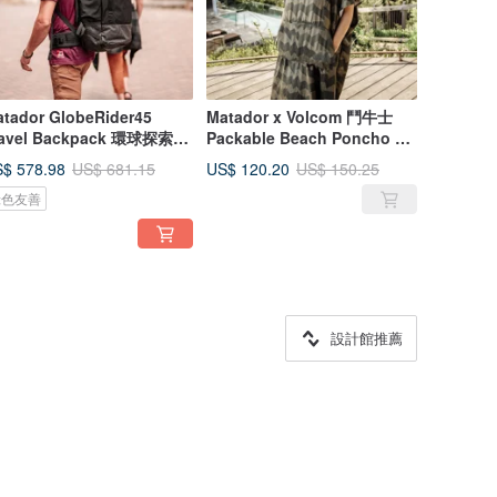
tador GlobeRider45
Matador x Volcom 鬥牛士
ravel Backpack 環球探索壯
Packable Beach Poncho 便
背包45L
攜速乾毛巾衣
$ 578.98
US$ 120.20
US$ 681.15
US$ 150.25
綠色友善
設計館推薦