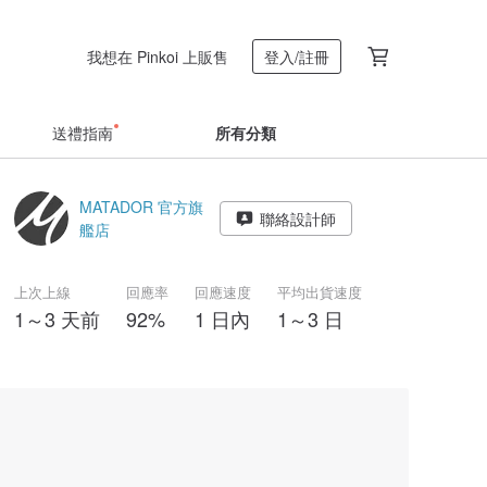
我想在 Pinkoi 上販售
登入/註冊
送禮指南
所有分類
MATADOR 官方旗
聯絡設計師
艦店
上次上線
回應率
回應速度
平均出貨速度
1～3 天前
92%
1 日內
1～3 日