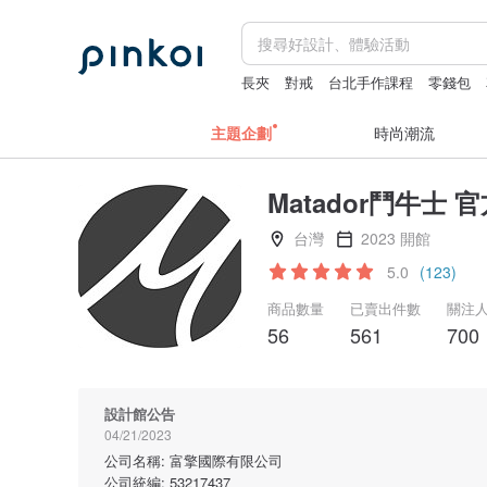
長夾
對戒
台北手作課程
零錢包
主題企劃
時尚潮流
Matador鬥牛士 
台灣
2023 開館
5.0
(123)
商品數量
已賣出件數
關注
56
561
700
設計館公告
04/21/2023
公司名稱: 富擎國際有限公司
公司統編: 53217437