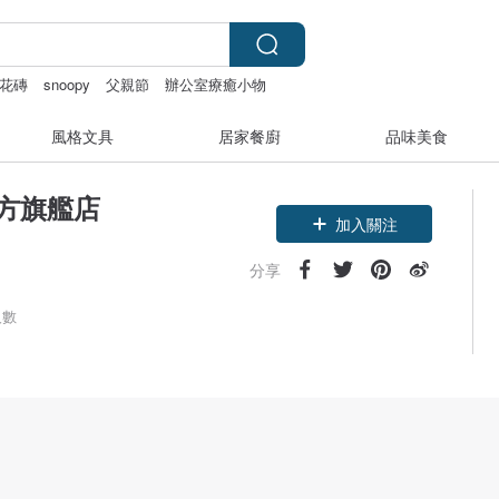
花磚
snoopy
父親節
辦公室療癒小物
風格文具
居家餐廚
品味美食
官方旗艦店
加入關注
分享
人數