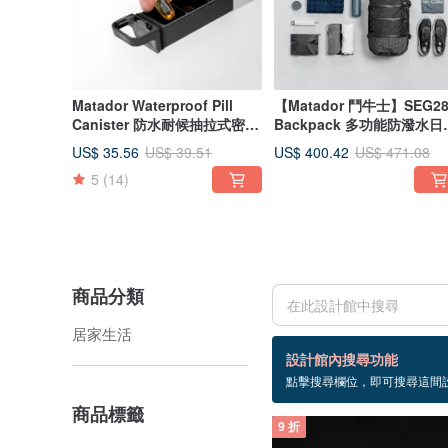
Matador Waterproof Pill
【Matador 鬥牛士】SEG2
Canister 防水耐候抽拉式密封
Backpack 多功能防潑水日
隨身藥盒
背包
US$ 35.56
US$ 400.42
US$ 39.51
US$ 471.08
5
(14)
商品分類
居家生活
3 個商品
設計館內搜尋功能
點擊搜尋欄位，即可搜尋這間
藥盒
商品標籤
9 折