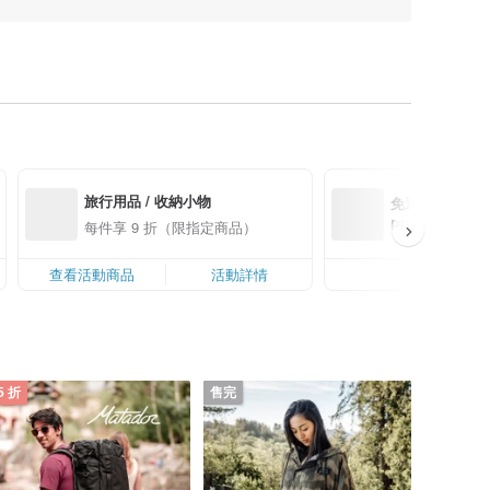
旅行用品 / 收納小物
免運優惠來囉！新會
PP 下單 Pink
每件享 9 折（限指定商品）
0 最高可折運費 U
查看活動商品
活動詳情
活
5 折
售完