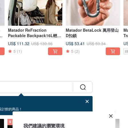
8
Matador ReFraction
Matador BetaLock 萬用登山
Ma
用
Packable Backpack16L輕量
D扣鎖
T
防水便攜折疊背包
遊
US$ 111.32
US$ 53.41
US
US$ 130.96
US$ 59.34
5
(1)
5
(2)
設計館的商品！
9 折
9 折
我們建議的瀏覽環境