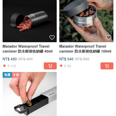
Matador Waterproof Travel
Matador Waterproof Travel
canister 防水耐候收納罐 40ml
canister 防水耐候收納罐 100ml
NT$ 450
NT$ 499
NT$ 540
NT$ 599
5
(13)
5
(3)
免運
9 折