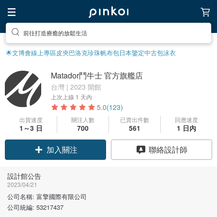
前往打造療癒的放鬆生活
🌟文博會線上專區
皮夾
巴洛克珍珠
帆布包
日本鑒定中古包
泳衣
Matador鬥牛士 官方旗艦店
台灣 | 2023 開館
上次上線
1 天內
5.0
(123)
出貨速度
關注人數
已賣出件數
回應速度
1～3 日
700
561
1 日內
加入關注
聯絡設計師
設計館公告
2023/04/21
公司名稱: 富擎國際有限公司
公司統編: 53217437