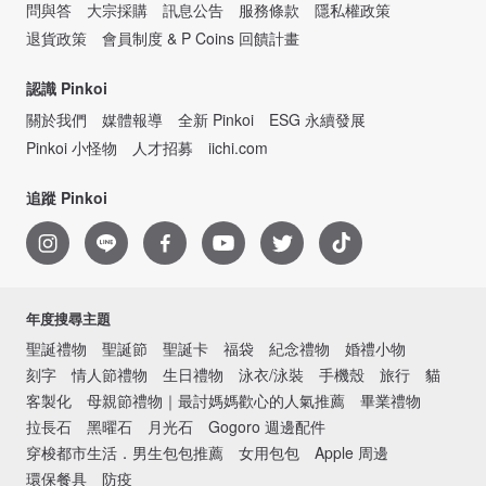
問與答
大宗採購
訊息公告
服務條款
隱私權政策
退貨政策
會員制度 & P Coins 回饋計畫
認識 Pinkoi
關於我們
媒體報導
全新 Pinkoi
ESG 永續發展
Pinkoi 小怪物
人才招募
iichi.com
追蹤 Pinkoi
年度搜尋主題
聖誕禮物
聖誕節
聖誕卡
福袋
紀念禮物
婚禮小物
刻字
情人節禮物
生日禮物
泳衣/泳裝
手機殼
旅行
貓
客製化
母親節禮物｜最討媽媽歡心的人氣推薦
畢業禮物
拉長石
黑曜石
月光石
Gogoro 週邊配件
穿梭都市生活．男生包包推薦
女用包包
Apple 周邊
環保餐具
防疫