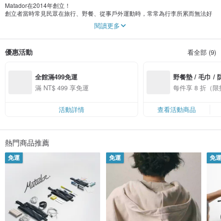
Matador在2014年創立！
創立者當時常見民眾在旅行、野餐、從事戶外運動時，常常為行李所累而無法好
好享受當下，因為認為一定有更好的解決辦法，故開始在在舊金山10呎的小房間
閱讀更多
當中著手設計一系列”專為探險而生”的超輕便折疊旅行裝備，意圖設計出集美觀、
耐用、輕便於一身的產品。而公司首創的商品是可以裝入口袋裡的“口袋多功能野
餐墊”，立刻獲得好評迴響，進而設計出更多產品， 自此聲名大噪，深受熱愛旅行
優惠活動
看全部 (9)
家們、常出國的商務人士喜愛。
全館滿499免運
野餐墊 / 毛巾 /
滿 NT$ 499 享免運
每件享 8 折（
活動詳情
查看活動商品
熱門商品推薦
免運
免運
免