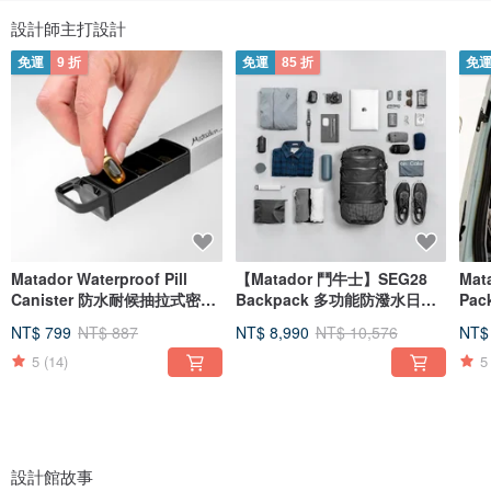
設計師主打設計
免運
9 折
免運
85 折
免
Matador Waterproof Pill
【Matador 鬥牛士】SEG28
Mat
Canister 防水耐候抽拉式密封
Backpack 多功能防潑水日用
Pac
隨身藥盒
背包
防水
NT$ 799
NT$ 887
NT$ 8,990
NT$ 10,576
NT$
5
(14)
5
設計館故事