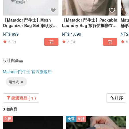
【Matador 鬥牛士】Mesh
【Matador 鬥牛士】Packable
Mat
Origanizer Bag Set 網狀收納
Laundry Bag 旅行便攜髒衣袋
桶形
袋組
- 黑色
NT$ 699
NT$ 1,099
NT$
5
(2)
5
(3)
5
設計館商品
Matador鬥牛士 官方旗艦店
兩件式
篩選商品 ( 1 )
排序
3 個商品
9 折
免運
9 折