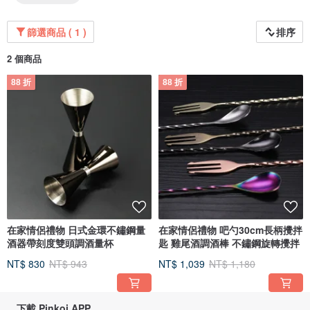
篩選商品 ( 1 )
排序
2 個商品
88 折
88 折
在家情侶禮物 日式金環不鏽鋼量
在家情侶禮物 吧勺30cm長柄攪拌
酒器帶刻度雙頭調酒量杯
匙 雞尾酒調酒棒 不鏽鋼旋轉攪拌
NT$ 830
NT$ 943
NT$ 1,039
NT$ 1,180
下載 Pinkoi APP