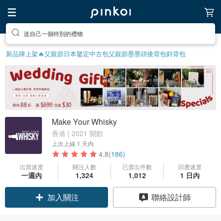
送自己一個特別的禮物
新品牌上架🔥
父親節
日本鑒定中古包
父親節
墨墨頭後背包
斜背包
Make Your Whisky
香港 | 2021 開館
上次上線
1 天內
4.8
(186)
出貨速度
關注人數
已賣出件數
回應速度
領優惠券
一週內
1,324
1,012
1 日內
聯絡設計師
加入關注