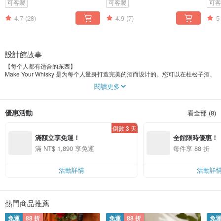
可客製
可客製
可
4.7
(28)
4.9
(7)
5
設計館故事
【每个人都有适合的东西】
Make Your Whisky 是为每个人量身打造完美的酒而设计的。您可以在杜松子酒、
威士忌、桑格利亚汽酒等产品中找到您的完美套装。做起来很容易！
閱讀更多
【送给每个人的完美礼物】
我们精美的礼盒套装使其成为送给您所爱之人的完美礼物。您也可以在酒标上添
優惠活動
看全部 (8)
加您的个性化信息——让它更加温暖人心！
倒數 3 天
【为什么每个人都爱我们】
滿額立享免運！
全館限時優惠！
个性化制作的方式
簡單操作，成功率100%
滿 NT$ 1,890 享免運
每件享 88 折
有機！所有成分均來自美國和南美
活動詳情
活動詳
熱門商品推薦
免運
88 折
免運
88 折
免