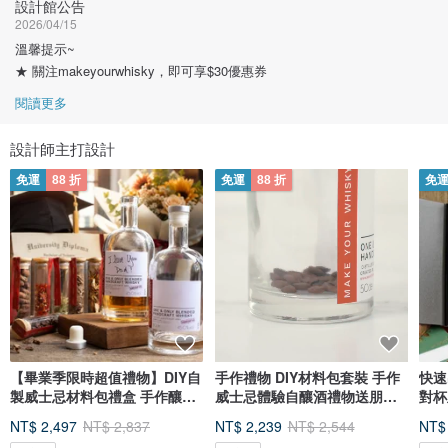
設計館公告
2026/04/15
溫馨提示~
★ 關注makeyourwhisky，即可享$30優惠券
閱讀更多
設計師主打設計
免運
88 折
免運
88 折
免
【畢業季限時超值禮物】DIY自
手作禮物 DIY材料包套裝 手作
快速出
製威士忌材料包禮盒 手作釀酒
威士忌體驗自釀酒禮物送朋友
對杯
體驗
男友
友
NT$ 2,497
NT$ 2,837
NT$ 2,239
NT$ 2,544
NT$