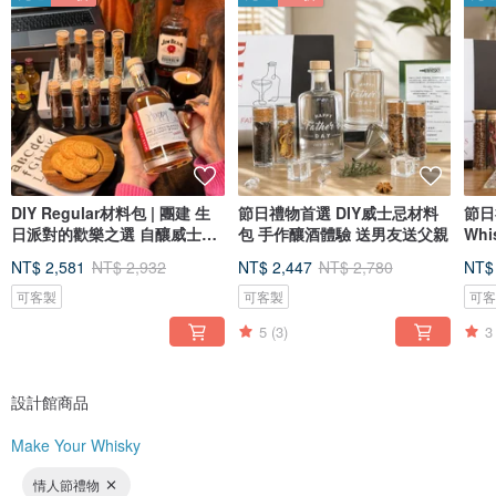
DIY Regular材料包 | 團建 生
節日禮物首選 DIY威士忌材料
節日
日派對的歡樂之選 自釀威士忌
包 手作釀酒體驗 送男友送父親
Wh
酒套裝
爸爸
NT$ 2,581
NT$ 2,932
NT$ 2,447
NT$ 2,780
NT$
可客製
可客製
可
5
(3)
3
設計館商品
Make Your Whisky
情人節禮物