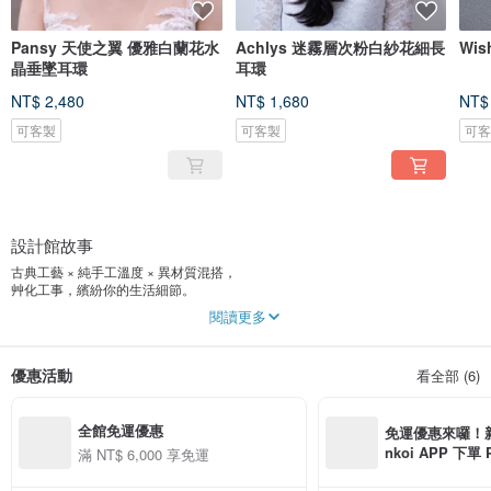
Pansy 天使之翼 優雅白蘭花水
Achlys 迷霧層次粉白紗花細長
Wi
晶垂墜耳環
耳環
NT$ 2,480
NT$ 1,680
NT$
可客製
可客製
可
設計館故事
古典工藝 × 純手工溫度 × 異材質混搭，
艸化工事，繽紛你的生活細節。
閱讀更多
將延續了數十年的布花傳統工藝，跳脫框架，重新賦予靈魂。
每個飾品就像是女孩們，有著自己的故事與個性。
人們在不同場合配戴著，悄悄訴說自己的故事，
優惠活動
看全部 (6)
我們則讓這些故事們綻放閃耀的光芒。
全館免運優惠
免運優惠來囉！新會
nkoi APP 下單
滿 NT$ 6,000 享免運
費，滿 NT$ 50