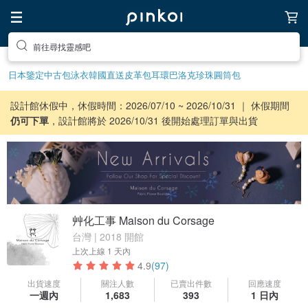
前往尋找靈感吧
日本鑒定中古包
泳衣
韓國直送皮革包
耳環
巴洛克珍珠
圓筒包
設計館休假中，休假時間：2026/07/10 ~ 2026/10/31 ｜ 休假期間
仍可下單
，設計館將於 2026/10/31 後開始處理訂單與出貨
艸化工事 Maison du Corsage
台灣 | 2018 開館
上次上線
1 天內
4.9
(97)
出貨速度
關注人數
已賣出件數
回應速度
一週內
1,683
393
1 日內