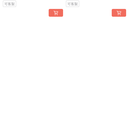
可客製
可客製
Committed 忠於承諾多層次小花
Reliable 可靠特殊銀片透實交織
珍珠環繞感髮飾
三支髮飾組
NT$ 2,850
NT$ 2,080
可客製
可客製