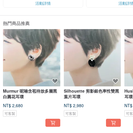
$ 100
活動詳情
活動詳
熱門商品推薦
Murmur 呢喃含苞待放多層黑
Silhouette 剪影銀色率性雙黑
Hu
白圓花耳環
葉片耳環
耳環
NT$ 2,680
NT$ 2,980
NT$
可客製
可客製
可