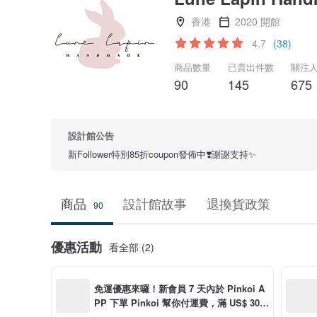
香港
2020 開館
4.7
(38)
商品數量
已賣出件數
關注
90
145
675
設計館公告
新Follower特別85折coupon發佈中❣️謝謝支持✨
商品
設計館故事
退換貨政策
90
優惠活動
看全部 (2)
免運優惠來囉！新會員 7 天內於 Pinkoi A
PP 下單 Pinkoi 幫你付運費，滿 US$ 30.0
0 最高可折運費 US$ 6.00