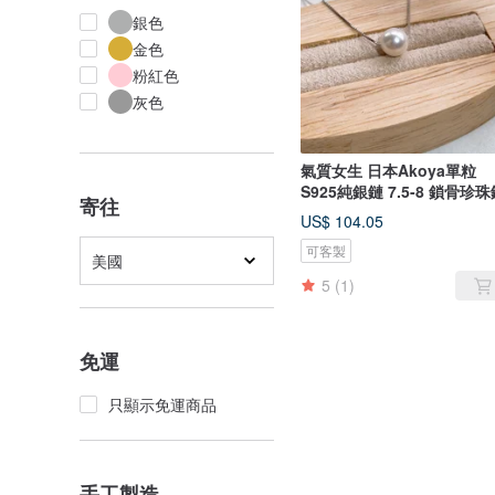
銀色
金色
粉紅色
灰色
氣質女生 日本Akoya單粒
S925純銀鏈 7.5-8 鎖骨珍
寄往
US$ 104.05
可客製
美國
5
(1)
免運
只顯示免運商品
手工製造