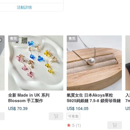
活動詳情
售完
售完
全新 Made in UK 系列
氣質女生 日本Akoya單粒
入門級 日本
Blossom 手工製作
S925純銀鏈 7.5-8 鎖骨珍珠鏈
7
本
US$ 70.39
US$ 104.05
US
可客製
5
(1)