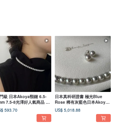
Akoya頸鏈 6.5-
日本真科研證書 極光Blue
mm 7.5-8光澤好人氣商品 日
Rose 稀有灰藍色日本Akoya
直送
珍珠頸鏈
$ 593.70
US$ 5,018.88