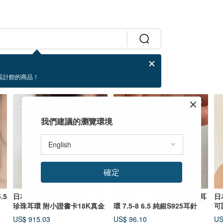
設計館的商品！
我們建議的瀏覽環境
確定
.5
日本Akoya 粉嫩款Rose 9mm
日本Akoya 雙珍珠吊線耳針耳
日
珍珠耳環 附小證書卡18K真金
環 7.5-8 6.5 純銀S925耳針
可
US$ 915.03
US$ 96.10
US