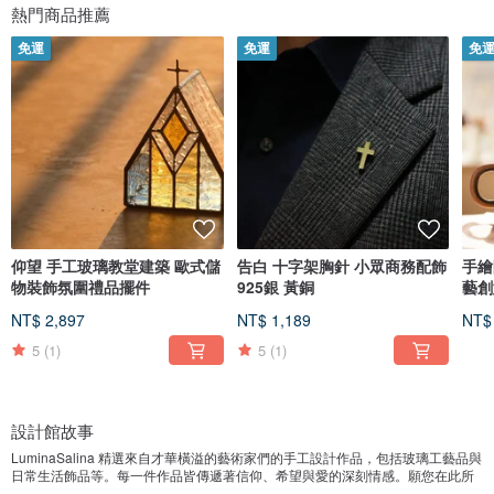
熱門商品推薦
免運
免運
免
仰望 手工玻璃教堂建築 歐式儲
告白 十字架胸針 小眾商務配飾
手繪
物裝飾氛圍禮品擺件
925銀 黃銅
藝創
NT$ 2,897
NT$ 1,189
NT$
5
(1)
5
(1)
設計館故事
LuminaSalina 精選來自才華橫溢的藝術家們的手工設計作品，包括玻璃工藝品與
日常生活飾品等。每一件作品皆傳遞著信仰、希望與愛的深刻情感。願您在此所
遇見的每一件作品，都能豐富並啟發您的心靈之旅。