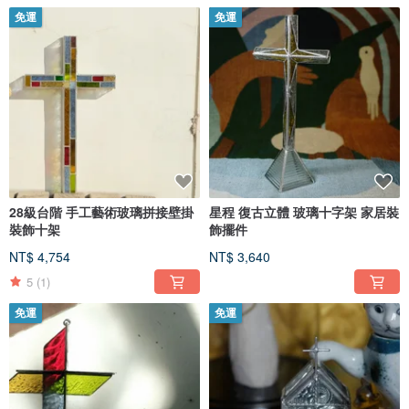
免運
免運
28級台階 手工藝術玻璃拼接壁掛
星程 復古立體 玻璃十字架 家居裝
裝飾十架
飾擺件
NT$ 4,754
NT$ 3,640
5
(1)
免運
免運