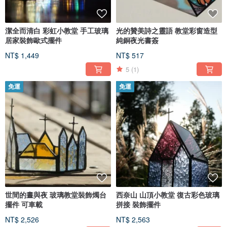
潔全而清白 彩虹小教堂 手工玻璃
光的贊美詩之靈語 教堂彩窗造型
居家裝飾歐式擺件
純銅夜光書簽
NT$ 1,449
NT$ 517
5
(1)
免運
免運
世間的晝與夜 玻璃教堂裝飾燭台
西奈山 山頂小教堂 復古彩色玻璃
擺件 可車載
拼接 裝飾擺件
NT$ 2,526
NT$ 2,563