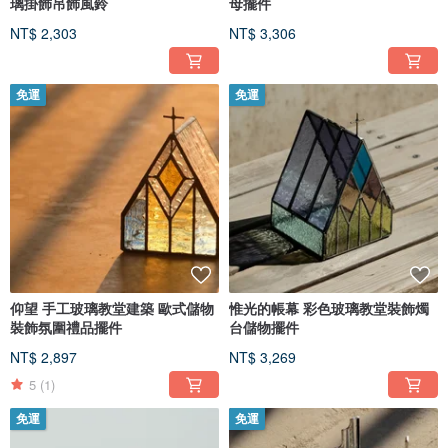
璃掛飾吊飾風鈴
母擺件
NT$ 2,303
NT$ 3,306
免運
免運
仰望 手工玻璃教堂建築 歐式儲物
惟光的帳幕 彩色玻璃教堂裝飾燭
裝飾氛圍禮品擺件
台儲物擺件
NT$ 2,897
NT$ 3,269
5
(1)
免運
免運