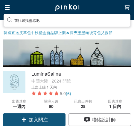
前往尋找靈感吧
韓國直送皮革包
中秋禮盒
新品牌上架🔥
長夾
墨墨頭後背包
父親節
LuminaSalina
中國大陸 | 2024 開館
上次上線
1 天內
5.0
(6)
出貨速度
關注人數
已賣出件數
回應速度
一週內
90
28
1 日內
加入關注
聯絡設計師