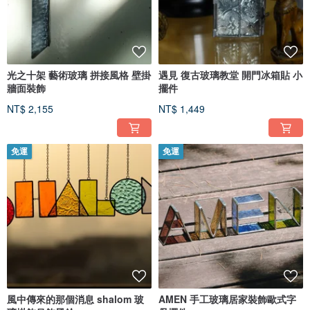
光之十架 藝術玻璃 拼接風格 壁掛
遇見 復古玻璃教堂 開門冰箱貼 小
牆面裝飾
擺件
NT$ 2,155
NT$ 1,449
免運
免運
風中傳來的那個消息 shalom 玻
AMEN 手工玻璃居家裝飾歐式字