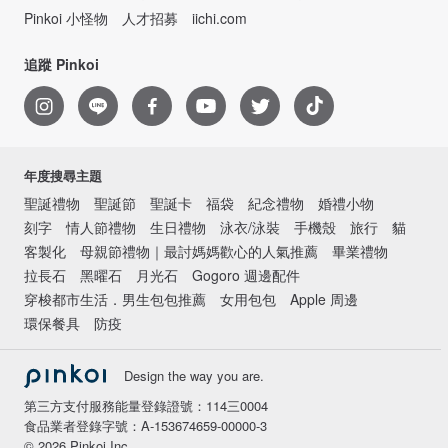
Pinkoi 小怪物
人才招募
iichi.com
追蹤 Pinkoi
年度搜尋主題
聖誕禮物
聖誕節
聖誕卡
福袋
紀念禮物
婚禮小物
刻字
情人節禮物
生日禮物
泳衣/泳裝
手機殼
旅行
貓
客製化
母親節禮物｜最討媽媽歡心的人氣推薦
畢業禮物
拉長石
黑曜石
月光石
Gogoro 週邊配件
穿梭都市生活．男生包包推薦
女用包包
Apple 周邊
環保餐具
防疫
Design the way you are.
第三方支付服務能量登錄證號：114三0004
食品業者登錄字號：A-153674659-00000-3
© 2026 Pinkoi Inc.