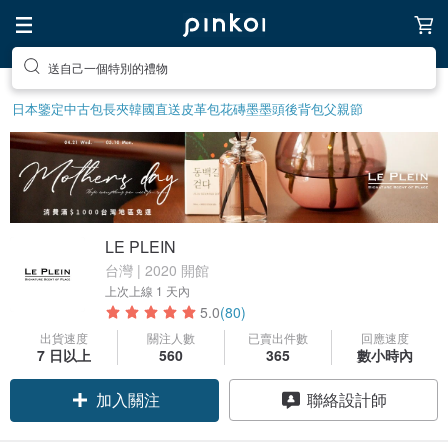
送自己一個特別的禮物
日本鑒定中古包
長夾
韓國直送皮革包
花磚
墨墨頭後背包
父親節
LE PLEIN
台灣 | 2020 開館
上次上線
1 天內
5.0
(80)
出貨速度
關注人數
已賣出件數
回應速度
7 日以上
560
365
數小時內
加入關注
聯絡設計師