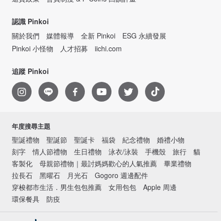
認識 Pinkoi
關於我們
媒體報導
全新 Pinkoi
ESG 永續發展
Pinkoi 小怪物
人才招募
iichi.com
追蹤 Pinkoi
年度搜尋主題
聖誕禮物
聖誕節
聖誕卡
福袋
紀念禮物
婚禮小物
刻字
情人節禮物
生日禮物
泳衣/泳裝
手機殼
旅行
貓
客製化
母親節禮物｜最討媽媽歡心的人氣推薦
畢業禮物
拉長石
黑曜石
月光石
Gogoro 週邊配件
穿梭都市生活．男生包包推薦
女用包包
Apple 周邊
環保餐具
防疫