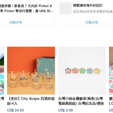
輕鬆擁有海外好設計
惠來囉！新會員 7 天內於 Pinkoi A
單 Pinkoi 幫你付運費，滿 US$ 30.0
指定商品跨境享運費折抵優
可折運費 US$ 6.00
活動詳情
活動詳情
台灣
【來好】City Scape 烈酒杯套
台灣小物金屬徽章/胸章(台灣
臺
組-4入
電鍋萬能組) 台灣紀念品/禮物
L
物
US$ 24.50
US$ 2.68
US