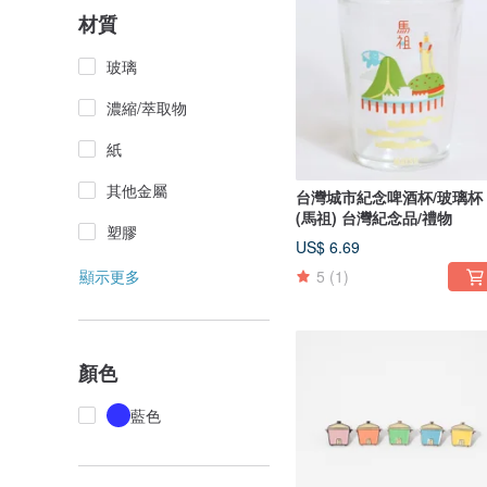
材質
玻璃
濃縮/萃取物
紙
其他金屬
台灣城市紀念啤酒杯/玻璃杯
(馬祖) 台灣紀念品/禮物
塑膠
US$ 6.69
顯示更多
5
(1)
顏色
藍色