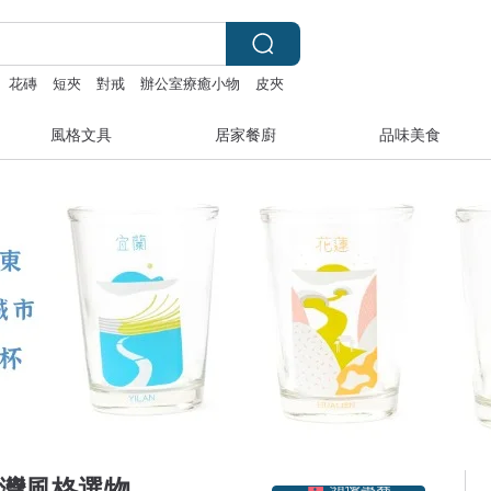
花磚
短夾
對戒
辦公室療癒小物
皮夾
風格文具
居家餐廚
品味美食
領優惠券
｜台灣風格選物