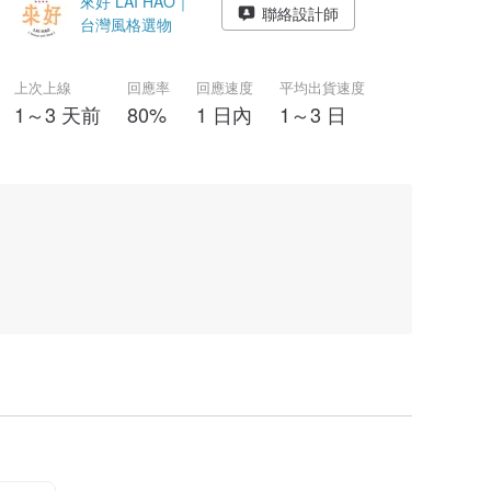
來好 LAI HAO｜
聯絡設計師
台灣風格選物
上次上線
回應率
回應速度
平均出貨速度
1～3 天前
80%
1 日內
1～3 日