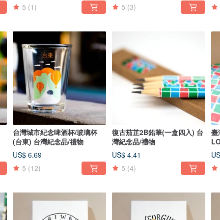
5
(1)
5
(3)
台灣城市紀念啤酒杯/玻璃杯
復古茄芷2B鉛筆(一盒四入) 台
臺
(台東) 台灣紀念品/禮物
灣紀念品/禮物
L
物
US$ 6.69
US$ 4.41
US
5
(12)
5
(4)