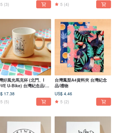
5
(3)
5
(4)
灣好風光馬克杯 (北門、I
台灣鳳梨A4資料夾 台灣紀念
OVE U-Bike) 台灣紀念品/禮
品/禮物
$ 17.38
US$ 4.46
5
(5)
5
(2)