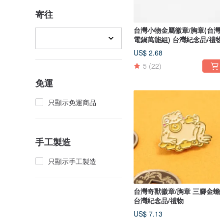
寄往
台灣小物金屬徽章/胸章(台
電鍋萬能組) 台灣紀念品/禮
US$ 2.68
5
(22)
免運
只顯示免運商品
手工製造
只顯示手工製造
台灣奇獸徽章/胸章 三腳金蟾
台灣紀念品/禮物
US$ 7.13