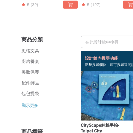
5
(32)
5
(127)
商品分類
風格文具
101 個商品
設計館內搜尋功能
廚房餐桌
點擊搜尋欄位，即可搜尋這間
美妝保養
配件飾品
包包提袋
顯示更多
CityScape純棉手帕-
商品標籤
Taipei City