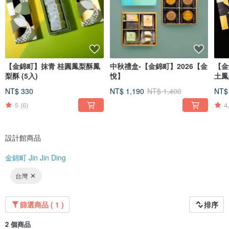
【金錦町】抹青 桂圓鳳梨酥鳳
中秋禮盒-【金錦町】2026【金
【金
梨酥 (5入)
悅】
土鳳
NT$ 330
NT$ 1,190
NT$ 1,400
NT$
5
(6)
4
設計館商品
金錦町 Jin Jin Ding
台灣
篩選商品 ( 1 )
排序
2 個商品