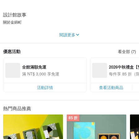
設計館故事
關於金錦町
「金錦町」座落於台北市金華街84號及86號，老屋興建於日治時期，座落處屬日
閱讀更多
治時期「錦町」行政區，昔時為殖產局山林課職員宿舍，光復後「錦町」街廓上
的日式官舍陸續移做台灣省「菸酒公賣局」及「林務局」的職務宿舍，後因故而
閒置、荒廢。
優惠活動
看全部 (7)
2013年台北市政府文化局推動老房子文化運動，結合民間力量進行老屋修復，
「金錦町」老屋歷經4年多修繕，於2018年完成修復，並以現時「金華街」街
全館滿額免運
2026中秋禮盒【
名，結合日治時期「錦町」行政區名為品牌命名，創生「金錦町」。
優惠
滿 NT$ 3,000 享免運
每件享 85 折
「金錦町」期望鏈接起這塊土地的過往與未來，以人情味充滿的伴手禮，牽起人
與人、人與這塊土地之間的記憶和情感。
活動詳情
查看活動商品
熱門商品推薦
85 折