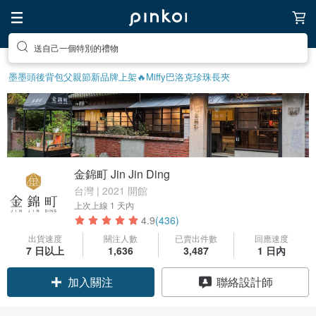
送自己一個特別的禮物
墨墨頭後背包
父親節
新品牌上架🔥
Miffy
巴洛克珍珠
長夾
金錦町 Jin Jin Ding
台灣 | 2021 開館
上次上線
1 天內
4.9
(436)
出貨速度
關注人數
已賣出件數
回應速度
領優惠券
7 日以上
1,636
3,487
1 日內
加入關注
聯絡設計師