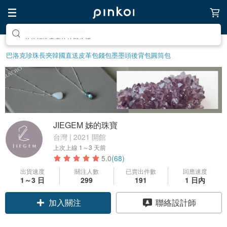
前往打造療癒的放鬆生活
巴洛克珍珠
長夾
韓國直送皮革包
錢包
墨墨頭後背包
圓筒包
JIEGEM 姊的珠寶
台灣 | 2021 開館
上次上線
1～3 天前
5.0
(68)
出貨速度
關注人數
已賣出件數
回應速度
1～3 日
299
191
1 日內
加入關注
聯絡設計師