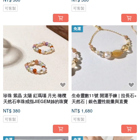
可客製
可客製
免運
珍珠 紫晶 太陽 紅瑪瑙 月光 橄欖
生命靈數11號 開運手鍊 | 拉長石×
天然石串珠戒指JIEGEM姊的珠寶
天然石 | 銀色靈性能量與直覺
NT$ 380
NT$ 1,680
可客製
可客製
免運
免運