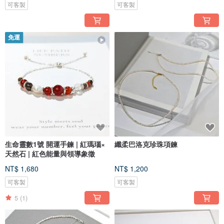
可客製
可客製
免運
生命靈數1號 開運手鍊 | 紅瑪瑙×
纖柔巴洛克珍珠項鍊
天然石 | 紅色能量與領導象徵
NT$ 1,680
NT$ 1,200
可客製
可客製
5
(1)