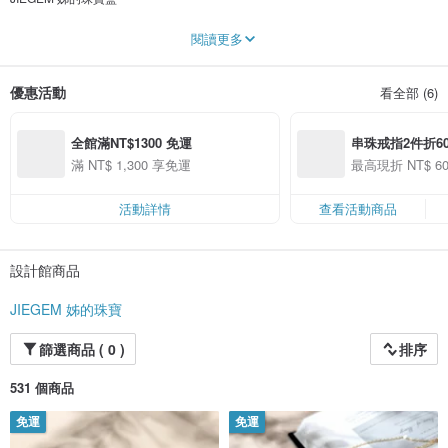
杰鴻企業有限公司創立的飾品品牌，從原料開採、半成品生產、飾品製作等完整
閱讀更多
服務線，使我們的產品在價格與品質上有強烈優勢。
充滿能量的礦石原料，高品質的生產、切割、打磨，自家獨立設計，手工製作成
優惠活動
看全部 (6)
一件件帶有溫度的飾品。
期許天然石的能量帶給消費者如同暖陽般地照耀著，溫暖而有力量。
全館滿NT$1300 免運
串珠戒指2件折60
「 JIEGEM，展現自我光芒 」
戴上飾品，帶著勇氣，自信的大展身手
滿 NT$ 1,300 享免運
最高現折 NT$ 
活動詳情
查看活動商品
設計館商品
JIEGEM 姊的珠寶
篩選商品 ( 0 )
排序
531 個商品
免運
免運