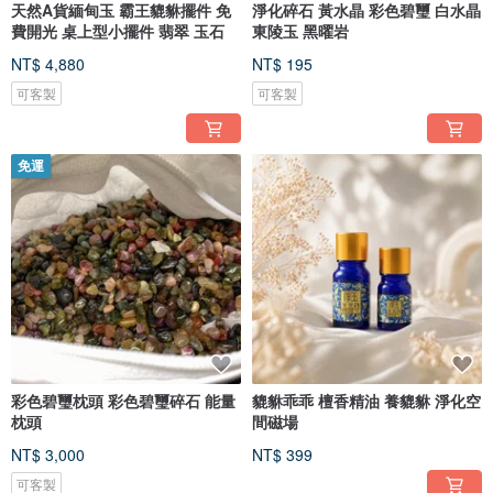
天然A貨緬甸玉 霸王貔貅擺件 免
淨化碎石 黃水晶 彩色碧璽 白水晶
費開光 桌上型小擺件 翡翠 玉石
東陵玉 黑曜岩
NT$ 4,880
NT$ 195
可客製
可客製
免運
彩色碧璽枕頭 彩色碧璽碎石 能量
貔貅乖乖 檀香精油 養貔貅 淨化空
枕頭
間磁場
NT$ 3,000
NT$ 399
可客製