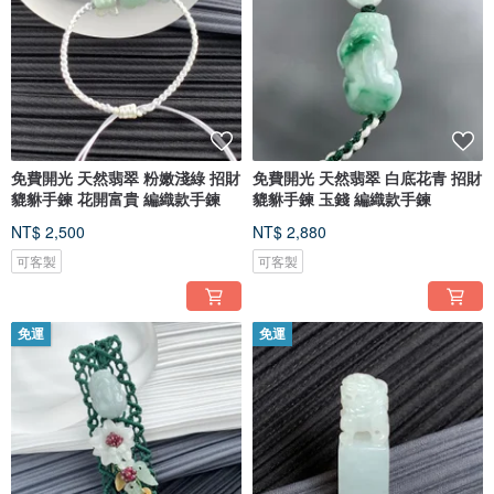
免費開光 天然翡翠 粉嫩淺綠 招財
免費開光 天然翡翠 白底花青 招財
貔貅手鍊 花開富貴 編織款手鍊
貔貅手鍊 玉錢 編織款手鍊
NT$ 2,500
NT$ 2,880
可客製
可客製
免運
免運