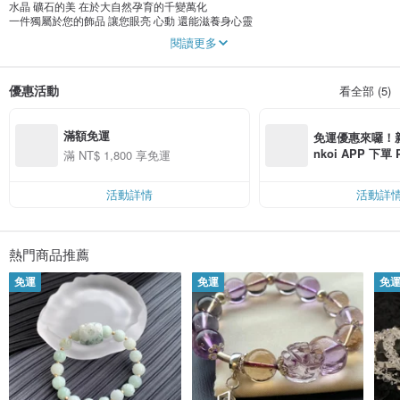
水晶 礦石的美 在於大自然孕育的千變萬化
一件獨屬於您的飾品 讓您眼亮 心動 還能滋養身心靈
閱讀更多
在這繁雜的世間 獨留一份靜 美 愛 戀 給自己
靜下心來感受水晶礦石給您的能量
美麗的事物需要您用心體會
優惠活動
看全部 (5)
愛自己挑選一件美麗的飾品給獨一無二的你
戀上水晶礦石的能量絕對能滋養身 心 靈
滿額免運
淳玉晶品坊~ 堅持選用天然的翡翠 玉石 水晶
免運優惠來囉！新會
翡翠鑑定師+翡翠交易評估師的雙重嚴格標準
nkoi APP 下單
滿 NT$ 1,800 享免運
挑選出CP值最高的商品
費，滿 NT$ 50
只盼收到商品的您 嫣然一笑
$ 100
活動詳情
活動詳
淳玉晶品坊於2005年開啟電商營運至今
秉持最實誠的信念
完善的售後服務
最快的出貨速度
熱門商品推薦
獲得電商平台:100%正評 好評數 3320
免運
免運
免