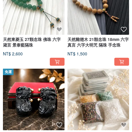
天然東菱玉 27顆念珠 佛珠 六字
天然雞翅木 21顆念珠 18mm 六字
箴言 景泰藍隔珠
真言 六字大明咒 隔珠 手念珠
NT$ 2,600
NT$ 1,500
免運