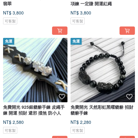
翡翠
項鍊 一定賺 開運紅繩
NT$ 3,800
NT$ 3,800
可客製
可客製
免運
免運
免費開光 925銀貔貅手鍊 皮繩手
免費開光 天然彩虹黑曜貔貅 招財
鍊 開運 招財 避邪 擋煞 防小人
貔貅手鍊
NT$ 2,580
NT$ 2,280
可客製
可客製