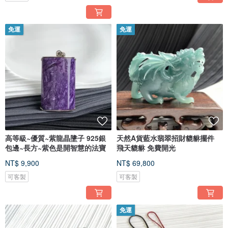
免運
免運
高等級~優質~紫龍晶墬子 925銀
天然A貨藍水翡翠招財貔貅擺件
包邊~長方~紫色是開智慧的法寶
飛天貔貅 免費開光
NT$ 9,900
NT$ 69,800
可客製
可客製
免運