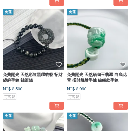
免運
免運
免費開光 天然彩虹黑曜貔貅 招財
免費開光 天然緬甸玉翡翠 白底花
貔貅手鍊 錢滾錢
青 招財貔貅手鍊 編織款手鍊
NT$ 2,500
NT$ 2,990
可客製
可客製
免運
免運