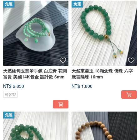
免運
免運
天然緬甸玉翡翠手鍊 白底青 花開
天然東菱玉 18顆念珠 佛珠 六字
富貴 美國14K包金 設計款 6mm
箴言隔珠 16mm
NT$ 2,850
NT$ 1,800
可客製
免運