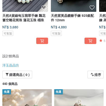
天然A貨緬甸玉翡翠手鍊 飄花
天然紫黃晶貔貅手鍊 925銀配
天然
簍空雕花筒珠 蓮花玉珠 桶珠
件 12mm
鍊 高等級清透進全美 5mm 水
晶手
NT$ 3,680
NT$ 4,880
NT$
可客製
可客製
可
5
設計館商品
淳玉晶品坊
篩選商品 ( 0 )
排序
440 個商品
免運
免運