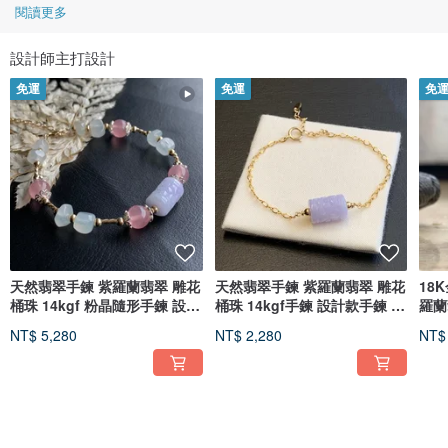
閱讀更多
設計師主打設計
免運
免運
免
天然翡翠手鍊 紫羅蘭翡翠 雕花
天然翡翠手鍊 紫羅蘭翡翠 雕花
18
桶珠 14kgf 粉晶隨形手鍊 設計
桶珠 14kgf手鍊 設計款手鍊 路
羅蘭
款
路通
項鍊
NT$ 5,280
NT$ 2,280
NT$