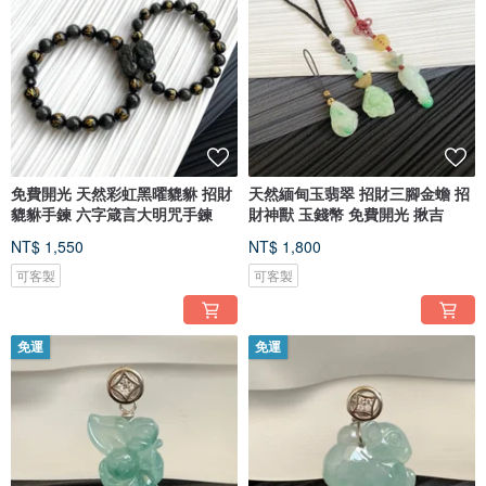
免費開光 天然彩虹黑曜貔貅 招財
天然緬甸玉翡翠 招財三腳金蟾 招
貔貅手鍊 六字箴言大明咒手鍊
財神獸 玉錢幣 免費開光 揪吉
NT$ 1,550
NT$ 1,800
可客製
可客製
免運
免運