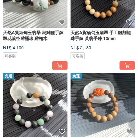
天然A貨緬甸玉翡翠 烏雞種手鍊
天然A貨緬甸玉翡翠 手工雕刻龍
飄花簍空雕桶珠 雞翅木
珠手鍊 黃翡手鍊 13mm
NT$ 4,100
NT$ 2,180
可客製
可客製
免運
免運