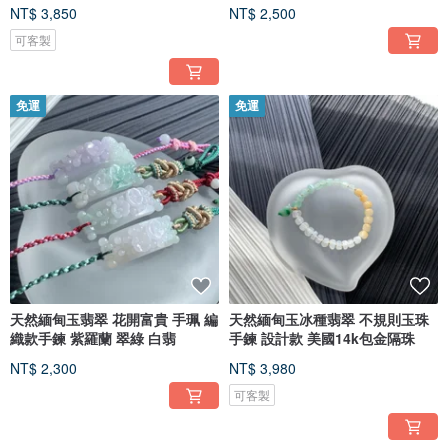
NT$ 3,850
NT$ 2,500
可客製
免運
免運
天然緬甸玉翡翠 花開富貴 手珮 編
天然緬甸玉冰種翡翠 不規則玉珠
織款手鍊 紫羅蘭 翠綠 白翡
手鍊 設計款 美國14k包金隔珠
NT$ 2,300
NT$ 3,980
可客製