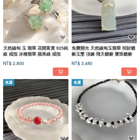
天然緬甸 玉 翡翠 花開富貴 925純
免費開光 天然緬甸玉翡翠 招財貔
銀 戒指 冰種翡翠 蘋果綠 戒指
貅玉墜 項鍊 飛天貔貅 寶珠貔貅
NT$ 2,800
NT$ 3,480
免運
免運