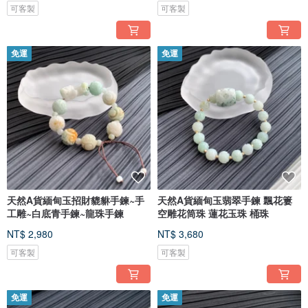
可客製
可客製
免運
免運
天然A貨緬甸玉招財貔貅手鍊~手
天然A貨緬甸玉翡翠手鍊 飄花簍
工雕~白底青手鍊~龍珠手鍊
空雕花筒珠 蓮花玉珠 桶珠
NT$ 2,980
NT$ 3,680
可客製
可客製
免運
免運