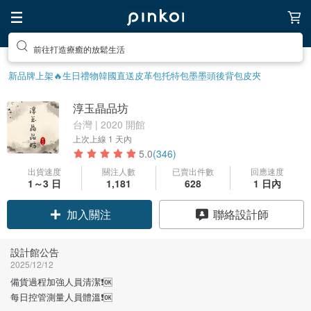
前往打造療癒的放鬆生活
新品牌上架🔥
生日禮物
韓國直送皮革包
托特包
墨墨頭後背包
皮夾
淳玉晶品坊
台灣 | 2020 開館
上次上線
1 天內
5.0
(346)
出貨速度
關注人數
已賣出件數
回應速度
1～3 日
1,181
628
1 日內
領優惠券
聯絡設計師
加入關注
設計館公告
2025/12/12
備貨過程加強人員清潔❗️🆗
每日控管測量人員體溫❗️🆗