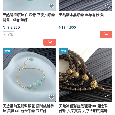
天然翡翠項鍊 白底青 平安扣項鍊
天然紫水晶項鍊 年年有餘 魚
開運 14kgf項鍊
NT$ 2,280
NT$ 1,800
可客製
免運
免運
天然緬甸玉翡翠飄花 招財貔貅手
天然冰種彩虹黑曜岩108顆念珠
鍊 美國14k包金手鍊 豆豆鍊
佛珠 六字真言 六字大明咒隔珠