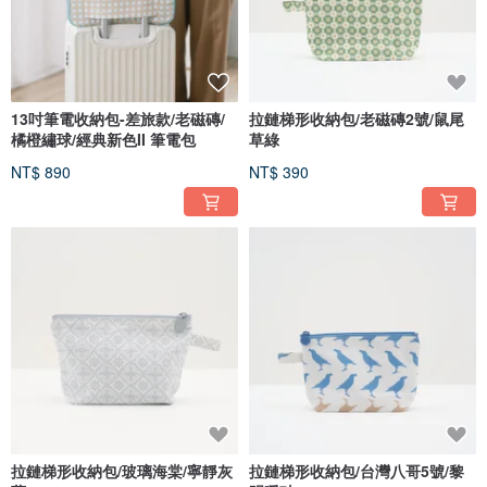
13吋筆電收納包-差旅款/老磁磚/
拉鏈梯形收納包/老磁磚2號/鼠尾
橘橙繡球/經典新色II 筆電包
草綠
NT$ 890
NT$ 390
拉鏈梯形收納包/玻璃海棠/寧靜灰
拉鏈梯形收納包/台灣八哥5號/黎