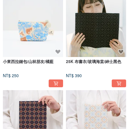
小東西拉鏈包/山林朋友/橘藍
25K 布書衣/玻璃海棠/紳士黑色
NT$ 250
NT$ 390