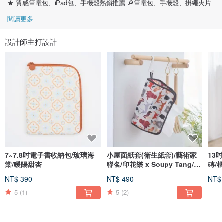
★ 質感筆電包、iPad包、手機殼熱銷推薦 🔎筆電包、手機殼、掛繩夾片
閱讀更多
設計師主打設計
7~7.8吋電子書收納包/玻璃海
小屋面紙套(衛生紙套)/藝術家
13
棠/暖陽甜杏
聯名/印花樂 x Soupy Tang/寵
磚/
物派對
NT$ 390
NT$ 490
NT$
5
(1)
5
(2)