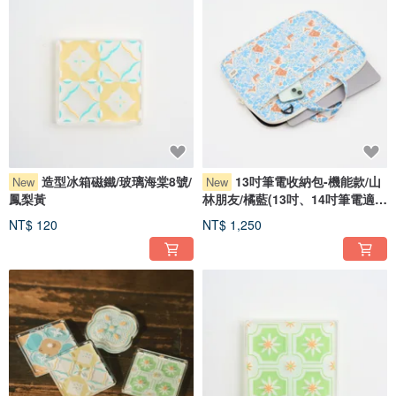
造型冰箱磁鐵/玻璃海棠8號/
13吋筆電收納包-機能款/山
New
New
鳳梨黃
林朋友/橘藍(13吋、14吋筆電適
用)
NT$ 120
NT$ 1,250