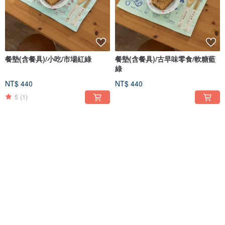
餐墊(含餐具)/小吃/市場紅綠
餐墊(含餐具)/古早味零食/軟糖藍
綠
NT$ 440
NT$ 440
5
(1)
造型明信片/2026誕隍祭X印花樂/
紀念掛布/2026誕隍祭X印花樂/城