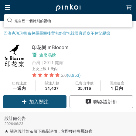
前往打造療癒的放鬆生活
巴洛克珍珠
帆布包
墨墨頭後背包
斜背包
韓國直送皮革包
父親節
印花樂 inBlooom
旗艦品牌
台灣 | 2011 開館
上次上線
1 天內
5.0
(6,953)
出貨速度
關注人數
已賣出件數
回應速度
一週內
31,437
35,416
1 日內
領優惠券
聯絡設計師
加入關注
設計館公告
2026/06/23
★ 關注設計館＆留下商品評價，立即獲得專屬好康