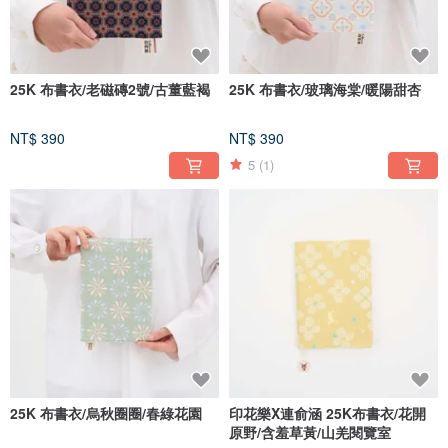
25K 布書衣/老磁磚2號/古董藍褐
25K 布書衣/玻璃海棠/暖陽甜杏
NT$ 390
NT$ 390
5
(1)
25K 布書衣/烏秋圈圈/春綠花園
印花樂X連俞涵 25K布書衣/花開
原野/含羞草黃/山羌閱覽室