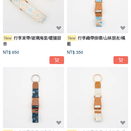
行李束帶/玻璃海棠/暖陽甜
行李織帶掛環/山林朋友/橘
New
New
杏
藍
NT$ 650
NT$ 350