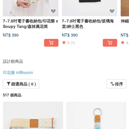
7~7.8吋電子書收納包/印花樂 x
7~7.8吋電子書收納包/玻璃海
伸縮
Soupy Tang/森林萬花筒
棠/紳士黑色
NT$ 390
NT$ 390
NT$
5
(1)
4
設計館商品
印花樂 inBlooom
篩選商品 ( 0 )
排序
517 個商品