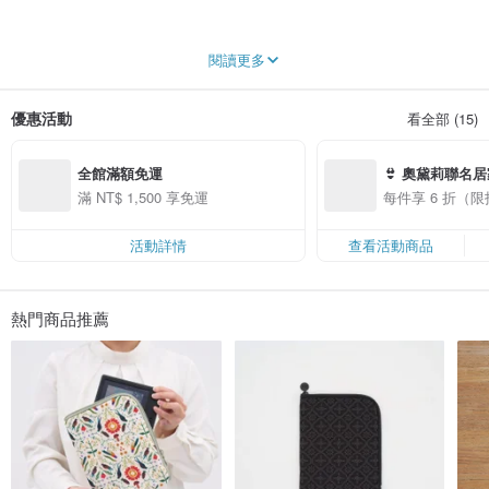
以印花創造美感與共好生活
閱讀更多
專注於開發台灣原創印花，推出包袋、服飾、科技等各式生活好物，希望將美感
與創作體驗以更平易近人的方式，帶進大家的生活裡。
優惠活動
看全部 (15)
從第一款「台灣八哥」印花圖案開始，持續推出具有台灣當代美感品味的「新台
味印花設計」。
全館滿額免運
👙 奧黛莉聯名
印花樂的設計風格平易近人，注重生活實用功能，同時融入社會與環境共好理
念，持續增加永續材質的使用，並與NGO合作，攜手在地社區工坊製作商品，於
折！
滿 NT$ 1,500 享免運
每件享 6 折（
2022年榮獲國際B型企業認證。
除了自有品牌商品，印花樂也為企業提供客製化商品開發、品牌授權服務。至今
活動詳情
查看活動商品
已累積超過兩百家合作企業，包括麥當勞、資生堂、星巴克、肯夢AVEDA、誠品
書店、王品陶板屋…等，都是印花樂長期合作的企業夥伴，持續以印花創造美感
與共好生活。
熱門商品推薦
臺灣官方 Instagram @inblooom_official