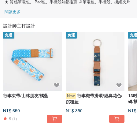
★ 質感筆電包、iPad包、手機殼熱銷推薦 🔎筆電包、手機殼、掛繩夾片
閱讀更多
設計師主打設計
免運
免運
免
行李束帶/山林朋友/橘藍
行李織帶掛環/經典花色/
13
New
磚/
沉穩藍
NT$ 650
NT$ 350
NT$
5
(1)