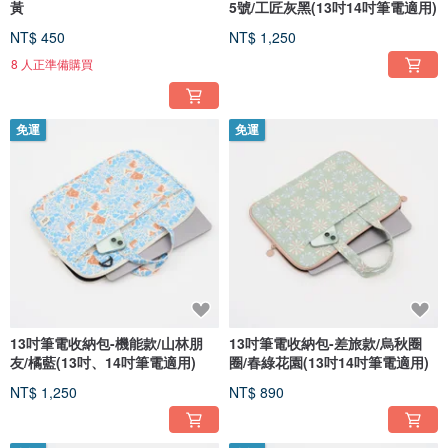
黃
5號/工匠灰黑(13吋14吋筆電適用)
NT$ 450
NT$ 1,250
8 人正準備購買
免運
免運
13吋筆電收納包-機能款/山林朋
13吋筆電收納包-差旅款/烏秋圈
友/橘藍(13吋、14吋筆電適用)
圈/春綠花園(13吋14吋筆電適用)
NT$ 1,250
NT$ 890