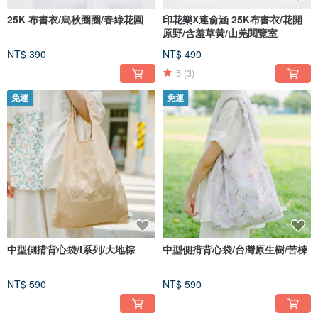
25K 布書衣/烏秋圈圈/春綠花園
印花樂X連俞涵 25K布書衣/花開
原野/含羞草黃/山羌閱覽室
NT$ 390
NT$ 490
5
(3)
免運
免運
中型側揹背心袋/I系列/大地棕
中型側揹背心袋/台灣原生樹/苦楝
NT$ 590
NT$ 590