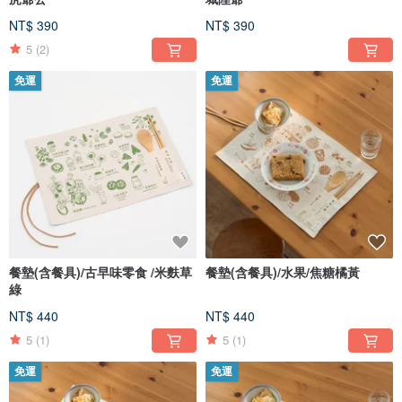
NT$ 390
NT$ 390
5
(2)
免運
免運
餐墊(含餐具)/古早味零食 /米麩草
餐墊(含餐具)/水果/焦糖橘黃
綠
NT$ 440
NT$ 440
5
(1)
5
(1)
免運
免運