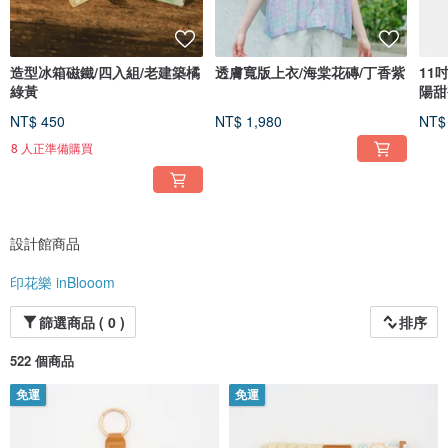
造型冰箱磁鐵/四入組/老建築橘
透膚寬版上衣/海棠花磚/丁香紫
11
綠黃
陽甜
NT$ 450
NT$ 1,980
NT$
8 人正準備購買
設計館商品
印花樂 inBlooom
篩選商品 ( 0 )
排序
522 個商品
免運
免運