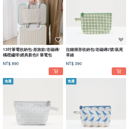
13吋筆電收納包-差旅款/老磁磚/
拉鏈梯形收納包/老磁磚2號/鼠尾
橘橙繡球/經典新色II 筆電包
草綠
NT$ 890
NT$ 390
免運
免運