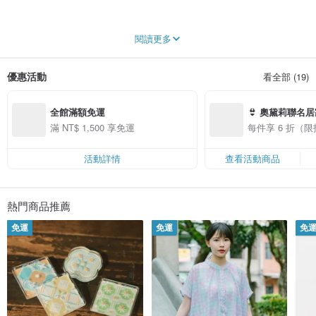
以印花創造美感與共好生活
閱讀更多
專注於開發台灣原創印花，推出包袋、服飾、科技等各式生活好物，希望將美感
與創作體驗以更平易近人的方式，帶進大家的生活裡。
優惠活動
看全部 (19)
從第一款「台灣八哥」印花圖案開始，持續推出具有台灣當代美感品味的「新台
味印花設計」。
全館滿額免運
👙 奧黛莉聯名
印花樂的設計風格平易近人，注重生活實用功能，同時融入社會與環境共好理
念，持續增加永續材質的使用，並與NGO合作，攜手在地社區工坊製作商品，於
折！
滿 NT$ 1,500 享免運
每件享 6 折（
2022年榮獲國際B型企業認證。
除了自有品牌商品，印花樂也為企業提供客製化商品開發、品牌授權服務。至今
活動詳情
查看活動商品
已累積超過兩百家合作企業，包括麥當勞、資生堂、星巴克、肯夢AVEDA、誠品
書店、王品陶板屋…等，都是印花樂長期合作的企業夥伴，持續以印花創造美感
與共好生活。
熱門商品推薦
臺灣官方 Instagram @inblooom_official
免運
免運
免