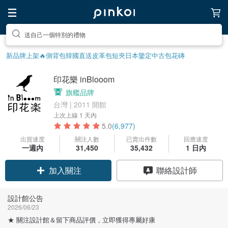
前往打造療癒的放鬆生活
新品牌上架🔥
側背包
韓國直送皮革包
短夾
日本鑒定中古包
花磚
印花樂 inBlooom
旗艦品牌
台灣 | 2011 開館
上次上線
1 天內
5.0
(6,977)
出貨速度
關注人數
已賣出件數
回應速度
一週內
31,450
35,432
1 日內
領優惠券
聯絡設計師
加入關注
設計館公告
2026/06/23
★ 關注設計館＆留下商品評價，立即獲得專屬好康