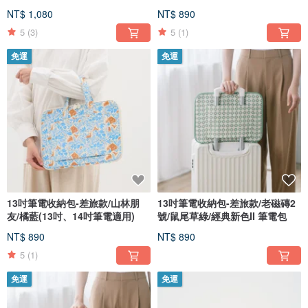
用)
NT$ 1,080
NT$ 890
5
(3)
5
(1)
免運
免運
13吋筆電收納包-差旅款/山林朋
13吋筆電收納包-差旅款/老磁磚2
友/橘藍(13吋、14吋筆電適用)
號/鼠尾草綠/經典新色II 筆電包
NT$ 890
NT$ 890
5
(1)
免運
免運