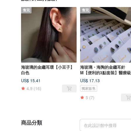
售完
售完
海玻璃的金繼耳環【小豆子】
海玻璃・海陶的金繼耳針
白色
M【便利的3點套裝】醫療
鏽鋼
US$ 15.41
US$ 17.13
4.9
(16)
獨家販售
5
(7)
商品分類