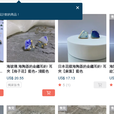
設計館的商品！
售完
售
海玻璃 海陶器的金繼耳針/ 耳
日本花樣海陶器的金繼耳針/ 耳
海
不
夾【格子花】藍色× 淺藍色
夾【麻葉】藍色
紋
US$ 20.55
US$ 17.13
US
5
(1)
獨家販售
售完
售完
售