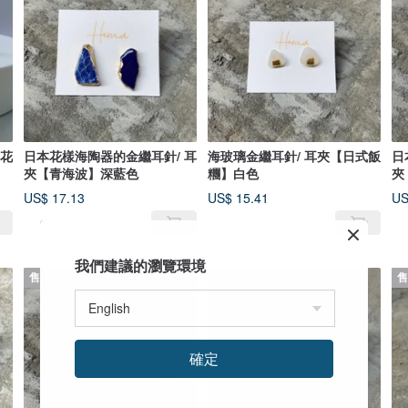
雪花
日本花樣海陶器的金繼耳針/ 耳
海玻璃金繼耳針/ 耳夾【日式飯
日
夾【青海波】深藍色
糰】白色
夾
US$ 17.13
US$ 15.41
US
我們建議的瀏覽環境
售完
售完
售
確定