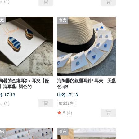
5
(1)
完
售完
陶器的金繼耳針/ 耳夾【條
海陶器的銀繼耳針/ 耳夾 天藍
】海軍藍×褐色的
色×銀
$ 17.13
US$ 17.13
5
(1)
獨家販售
5
(4)
完
售完