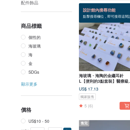
配件飾品
31 個商品
設計館內搜尋功能
點擊搜尋欄位，即可搜尋這間
商品標籤
個性的
海玻璃
海
金
SDGs
海玻璃・海陶的金繼耳針
L【便利的3點套裝】醫療級
顯示更多
鏽鋼
US$ 17.13
獨家販售
5
(6)
價格
US$10 - 50
售完