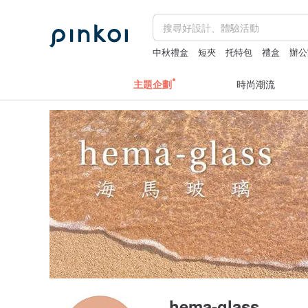
中秋禮盒
短夾
托特包
禮盒
辦公
主題企劃
時尚潮流
hema-glass