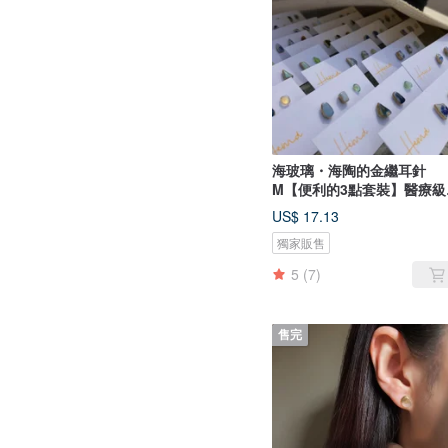
海玻璃・海陶的金繼耳針
M【便利的3點套裝】醫療級
鏽鋼
US$ 17.13
獨家販售
5
(7)
售完