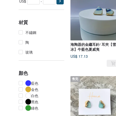
US$
-
材質
不鏽鋼
陶
海陶器的金繼耳針/ 耳夾【
冰】牛藍色夏威夷
玻璃
US$ 17.13
顏色
售完
藍色
金色
白色
黑色
綠色