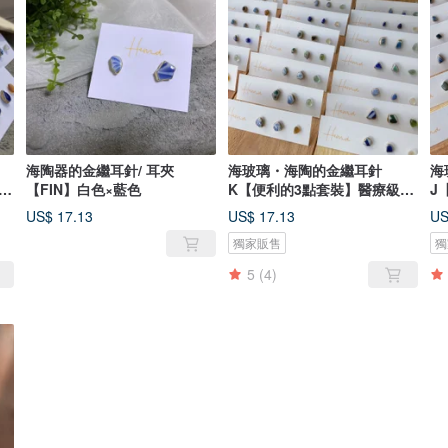
海陶器的金繼耳針/ 耳夾
海玻璃・海陶的金繼耳針
海
不
【FIN】白色×藍色
K【便利的3點套裝】醫療級不
J
鏽鋼
鏽
US$ 17.13
US$ 17.13
US
獨家販售
獨
5
(4)