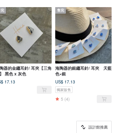
售完
售完
陶器的金繼耳針/ 耳夾【三角
海陶器的銀繼耳針/ 耳夾 天藍
】 黑色 x 灰色
色×銀
$ 17.13
US$ 17.13
獨家販售
5
(4)
設計館推薦