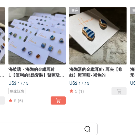
售完
海玻璃・海陶的金繼耳針
海陶器的金繼耳針/ 耳夾【條
海
級不
L【便利的3點套裝】醫療級不
紋】海軍藍×褐色的
形
鏽鋼
US$ 17.13
US$ 17.13
US
5
(1)
獨家販售
5
(6)