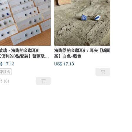
玻璃・海陶的金繼耳針
海陶器的金繼耳針/ 耳夾【鱗圖
【便利的3點套裝】醫療級不
案】白色×藍色
鋼
$ 17.13
US$ 17.13
家販售
5
(6)