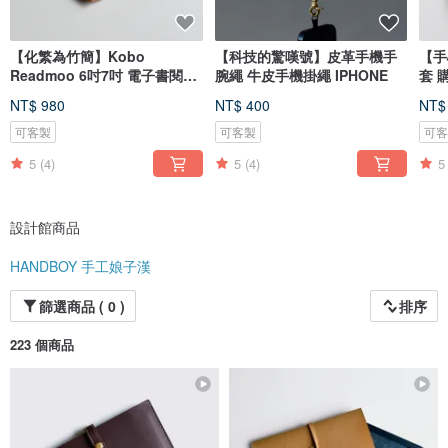
【化繁為竹簡】Kobo
【科技的驚嘆號】皮革手機手
【手
Readmoo 6吋7吋 電子書閱讀
腕繩 牛皮手機掛繩 IPHONE
套 
器 皮革保護套
打印
NT$ 980
NT$ 400
NT$
可客製
可客製
可
5
(4)
5
(4)
5
設計館商品
HANDBOY 手工娘子漢
篩選商品 ( 0 )
排序
223 個商品