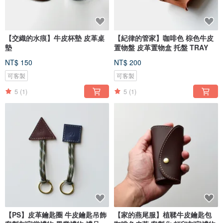
【交織的水痕】牛皮杯墊 皮革桌
【紀律的管家】咖啡色 棕色牛皮
墊
置物盤 皮革置物盒 托盤 TRAY
NT$ 150
NT$ 200
可客製
可客製
5
(1)
5
(1)
【PS】皮革鑰匙圈 牛皮鑰匙吊飾
【家的燕尾服】植鞣牛皮鑰匙包