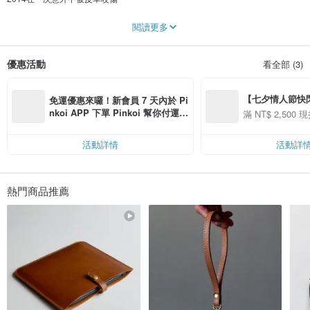
感染變異的超級新人類
閱讀更多
自此便獲得了手作的特殊能力
優惠活動
看全部 (3)
徹底改變他平凡的生活
立志用皮革拯救台灣美感
【七夕情人節快閃】8
免運優惠來囉！新會員 7 天內於 Pi
但隨著能力帶來的副作用
用 APP 購買任一
nkoi APP 下單 Pinkoi 幫你付運
滿 NT$ 2,500 現
00 現折 NT$100
費，滿 NT$ 500 最高可折運費 NT
即是對醜的事物的偏執
$ 100
活動詳情
活動詳
看到不好看的東西就想用皮革包覆一切的痴漢人格
人們因此給他一個稱號
熱門商品推薦
HANDBOY