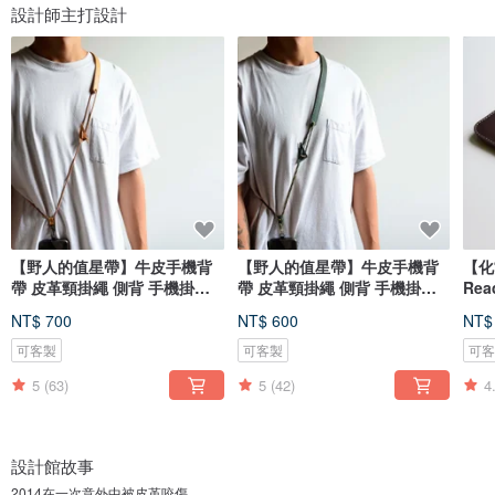
設計師主打設計
【野人的值星帶】牛皮手機背
【野人的值星帶】牛皮手機背
【化
帶 皮革頸掛繩 側背 手機掛繩
帶 皮革頸掛繩 側背 手機掛繩
Re
IPHONE
IPHONE
器
NT$ 700
NT$ 600
NT$
可客製
可客製
可
5
(63)
5
(42)
4
設計館故事
2014在一次意外中被皮革咬傷