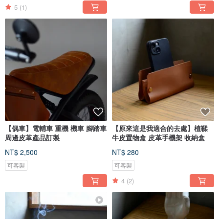
5
(1)
【偶車】電輔車 重機 機車 腳踏車
【原來這是我適合的去處】植鞣
周邊皮革產品訂製
牛皮置物盒 皮革手機架 收納盒
NT$ 2,500
NT$ 280
可客製
可客製
4
(2)