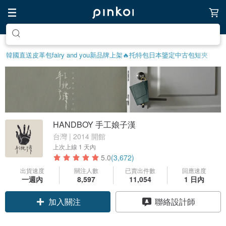
前往打造療癒的放鬆生活
韓國直送皮革包
fairy and you
新品牌上架🔥
托特包
日本鑒定中古包
短夾
HANDBOY 手工娘子漢
台灣 | 2014 開館
上次上線
1 天內
5.0
(3,672)
出貨速度
關注人數
已賣出件數
回應速度
一週內
8,597
11,054
1 日內
領優惠券
聯絡設計師
加入關注