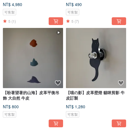
NT$ 4,980
NT$ 490
可客製
可客製
5
(1)
5
(7)
【盼著望著的山海】皮革平衡吊
【喵の影】皮革壁燈 貓咪剪影 牛
飾 大自然 牛皮
皮訂製
NT$ 800
NT$ 1,280
可客製
可客製