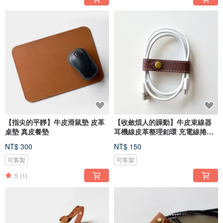
【指尖的平靜】牛皮滑鼠墊 皮革
【收斂煩人的躁動】牛皮束線器
桌墊 真皮餐墊
耳機線皮革整理釦環 充電線捲線
器
NT$ 300
NT$ 150
可客製
可客製
5
(1)