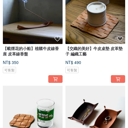
【載煙花的小船】植鞣牛皮線香
【交織的美好】牛皮桌墊 皮革墊
座 皮革線香盤
子 編織工藝
NT$ 350
NT$ 490
可客製
可客製