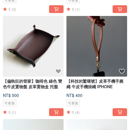
5
(3)
5
(1)
【偏執狂的管家】咖啡色 綠色 雙
【科技的驚嘆號】皮革手機手腕
色牛皮置物盤 皮革置物盒 托盤
繩 牛皮手機掛繩 IPHONE
NT$ 500
NT$ 400
可客製
可客製
5
(1)
5
(4)