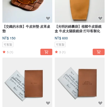
【交織的水痕】牛皮杯墊 皮革桌
【光明的錦囊袋】植鞣牛皮眼鏡
墊
盒 牛皮太陽眼鏡袋 打印客製化
NT$ 150
NT$ 600
可客製
可客製
5
(1)
3
(1)