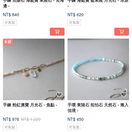
手鍊 坦桑石 海藍寶 東陵石 - 去海
手鍊 海藍寶 藍東陵 月光石 - 冰原
邊 -
-
NT$ 840
NT$ 620
可客製
可客製
8 折
手鍊 粉紅澳寶 月光石 - 焦點 -
手環 東陵石 拓怕石 天然石 - 漸入
佳境 -
NT$ 976
NT$ 1,220
NT$ 450
可客製
可客製