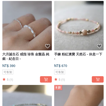
六月誕生石 戒指 珍珠 金髮晶 純
手鍊 粉紅澳寶 天然石 - 休息一下
銀 - 紀念日 -
-
NT$ 390
NT$ 670
可客製
可客製
5
(1)
5
(1)
8 折