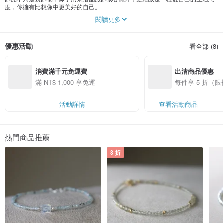
度，你擁有比想像中更美好的自己。
閱讀更多
每件飾品由設計師獨立開發設計並細心製作，希望戴上飾品的人都能找到更自信
的自己，勇敢去體驗生活中的美好。
優惠活動
看全部 (8)
在 Instagram 找我們 @h.i.h_studio
消費滿千元免運費
出清商品優惠
滿 NT$ 1,000 享免運
每件享 5 折（
活動詳情
查看活動商品
熱門商品推薦
8 折