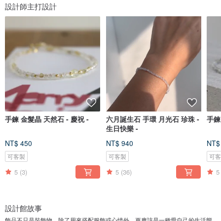
設計師主打設計
手鍊 金髮晶 天然石 - 慶祝 -
六月誕生石 手環 月光石 珍珠 -
手鍊
生日快樂 -
NT$ 450
NT$ 940
NT$
可客製
可客製
可
5
(3)
5
(36)
5
設計館故事
飾品不只是裝飾物，除了用來搭配服飾或心情外，更應該是一種愛自己的生活態