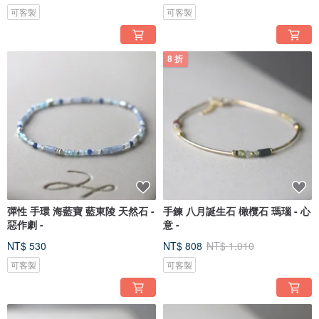
可客製
可客製
8 折
彈性 手環 海藍寶 藍東陵 天然石 -
手鍊 八月誕生石 橄欖石 瑪瑙 - 心
惡作劇 -
意 -
NT$ 530
NT$ 808
NT$ 1,010
可客製
可客製