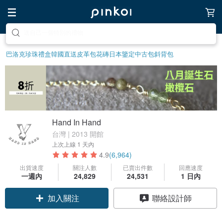
前往打造療癒的放鬆生活
巴洛克珍珠
禮盒
韓國直送皮革包
花磚
日本鑒定中古包
斜背包
Hand In Hand
台灣 | 2013 開館
上次上線
1 天內
4.9
(6,964)
出貨速度
關注人數
已賣出件數
回應速度
一週內
24,829
24,531
1 日內
領優惠券
聯絡設計師
加入關注