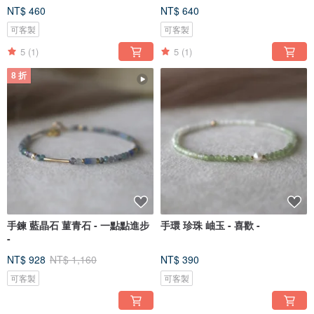
NT$ 460
NT$ 640
可客製
可客製
5
(1)
5
(1)
8 折
手鍊 藍晶石 菫青石 - 一點點進步
手環 珍珠 岫玉 - 喜歡 -
-
NT$ 928
NT$ 1,160
NT$ 390
可客製
可客製