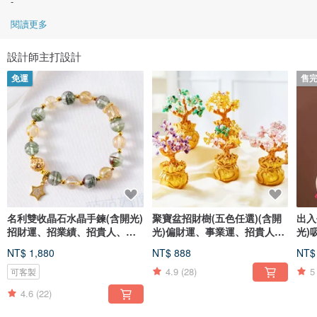
-
閱讀更多
設計師主打設計
免運
售
名利雙收晶石水晶手鍊(含開光)
聚寶盆招財樹(五色任選)(含開
出入
招財運、招業績、招貴人、防
光)偏財運、事業運、招貴人
光)
小人
緣、風水
運平
NT$ 1,880
NT$ 888
NT$
4.9
(28)
5
可客製
4.6
(22)