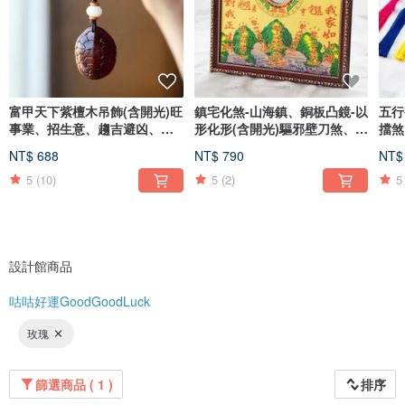
🔶 🔶 🔶 🔶 🔶 🔶 🔶 🔶
富甲天下紫檀木吊飾(含開光)旺
鎮宅化煞-山海鎮、銅板凸鏡-以
五行
事業、招生意、趨吉避凶、送
形化形(含開光)驅邪壁刀煞、穿
擋煞
禮推薦
堂煞
安
NT$ 688
NT$ 790
NT$
5
(10)
5
(2)
5
設計館商品
咕咕好運GoodGoodLuck
玫瑰
篩選商品 ( 1 )
排序