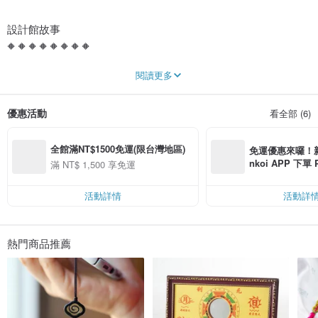
設計館故事
🔶 🔶 🔶 🔶 🔶 🔶 🔶 🔶
【咕咕好運 Good Good Luck】
閱讀更多
🐓 金 雞 報 曉 🐓
優惠活動
看全部 (6)
雞！代表著天亮了，嶄新的一天即將開始，
象徵生活中一切的不美好，都將迎來光明！
全館滿NT$1500免運(限台灣地區)
我們始終相信，祈求時真正引導我們的能量，來自於心 —— 一顆期盼美好未來的
免運優惠來囉！新會
心。
nkoi APP 下單
滿 NT$ 1,500 享免運
過去在網絡不發達的年代，多數人們只能藉由到廟宇祈求，來找尋心靈信仰的支
費，滿 NT$ 50
柱 ；
$ 100
如今有了網絡，信仰仍然溫暖地流動著，心靈寄託的建立也隨之進步得更加便
活動詳情
活動詳
捷。
每個人的一生都會經歷挫折，當下的我們都需要親友的鼓勵及陪伴。
因此，我們期許藉由水晶，傳遞良好的能量給所有人 ，
熱門商品推薦
秉持著『給顧客美好未來』的核心價值出發 ，
相信所有挫折都將會是成功的基石，
使人生越來越茁壯、美好。
願咕咕好運，
能成為陪你一起變好的朋友。