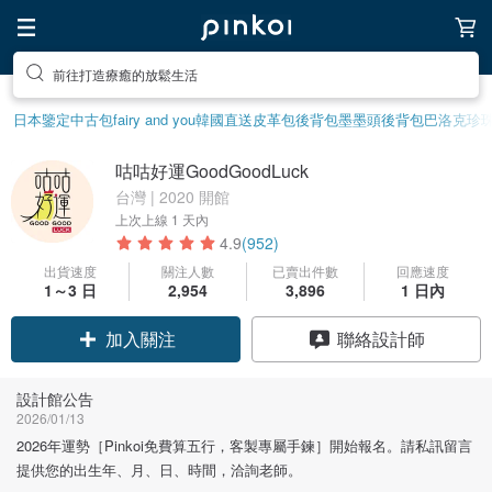
前往打造療癒的放鬆生活
日本鑒定中古包
fairy and you
韓國直送皮革包
後背包
墨墨頭後背包
巴洛克珍
咕咕好運GoodGoodLuck
台灣 | 2020 開館
上次上線
1 天內
4.9
(952)
出貨速度
關注人數
已賣出件數
回應速度
領優惠券
1～3 日
2,954
3,896
1 日內
聯絡設計師
加入關注
設計館公告
2026/01/13
2026年運勢［Pinkoi免費算五行，客製專屬手鍊］開始報名。請私訊留言
提供您的出生年、月、日、時間，洽詢老師。