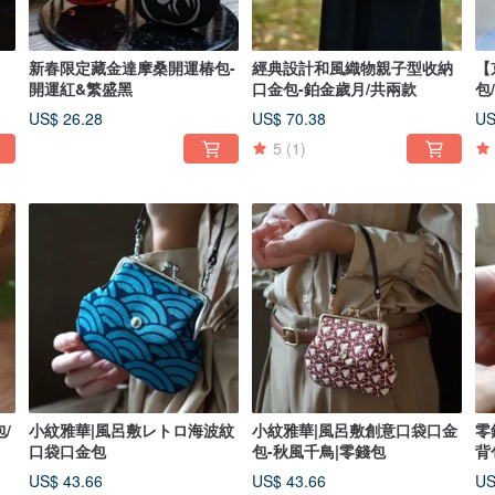
新春限定藏金達摩桑開運椿包-
經典設計和風織物親子型收納
【
開運紅&繁盛黑
口金包-鉑金歲月/共兩款
包
US$ 26.28
US$ 70.38
US
5
(1)
/
小紋雅華|風呂敷レトロ海波紋
小紋雅華|風呂敷創意口袋口金
零
口袋口金包
包-秋風千鳥|零錢包
背
US$ 43.66
US$ 43.66
US