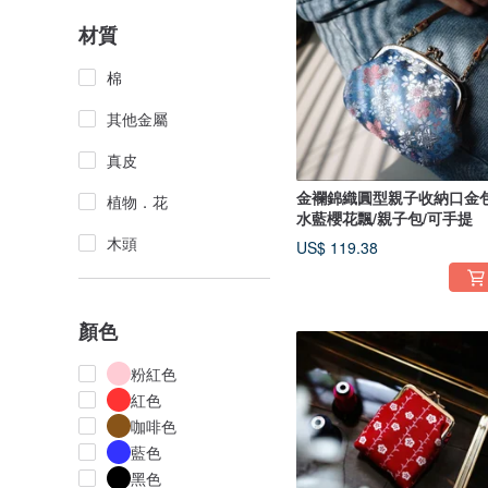
材質
棉
其他金屬
真皮
金襴錦織圓型親子收納口金包
植物．花
水藍櫻花飄/親子包/可手提
木頭
US$ 119.38
顏色
粉紅色
紅色
咖啡色
藍色
黑色