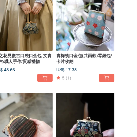
之花見復古口袋口金包-文青
青梅筑口金包(共兩款)零錢包/
古/職人手作/質感禮物
卡片收納
$ 43.66
US$ 17.38
5
(1)