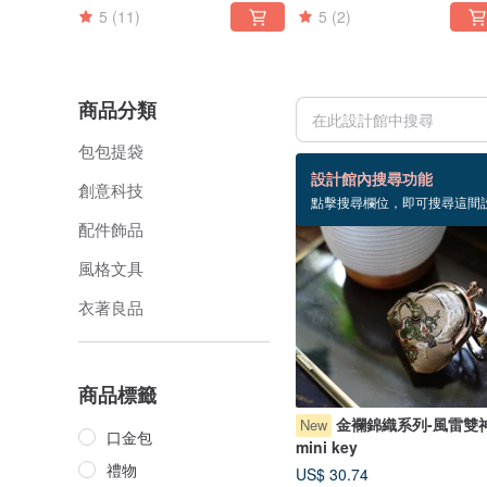
5
(11)
5
(2)
商品分類
包包提袋
164 個商品
設計館內搜尋功能
創意科技
點擊搜尋欄位，即可搜尋這間
配件飾品
風格文具
衣著良品
商品標籤
金襴錦織系列-風雷雙
New
口金包
mini key
禮物
US$ 30.74