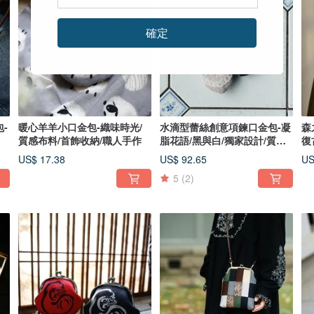
確定
-
暖心羊羊小口金包-織味時光/
水滴型蕾絲創意項鍊口金包-凝
森
質感布料/首飾收納/職人手作
脂花語/黑與白/獨家設計/質感
復
飾品/
US$ 17.38
US$ 92.65
US
5
(2)