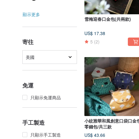
顯示更多
雪梅迎春口金包(共兩款)
US$ 17.38
寄往
5
(2)
美國
免運
只顯示免運商品
小紋雅華和風創意口袋口金包
手工製造
零錢包/共三款
只顯示手工製造
US$ 43.66