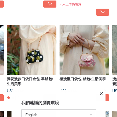
9 人正準備購買
-
黃花漫步口袋口金包-零錢包/
櫻漫漫口袋包-錢包/生活美學
漫
生活美學
新
US$ 43.66
US$ 43.66
US
5
(1)
我們建議的瀏覽環境