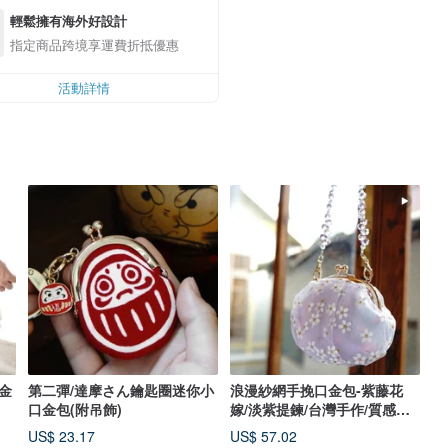
輕鬆擁有海外好設計
指定商品跨境享運費折抵優惠
活動詳情
金
第二彈/達摩さん鑰匙圈迷你小
浪漫紗網手挽口金包-紫藤花
口金包(附吊飾)
嫁/淡紫提鍊/台灣手作/質感禮
物
US$ 23.17
US$ 57.02