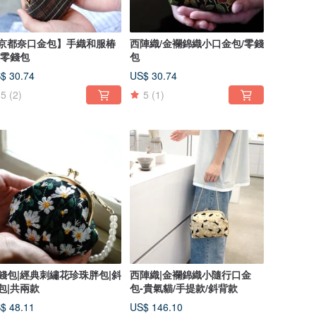
京都奈口金包】手織和服椿
西陣織/金襴錦織小口金包/零錢
/零錢包
包
$ 30.74
US$ 30.74
5
(2)
5
(1)
錢包|經典刺繡花珍珠胖包|斜
西陣織|金襴錦織小隨行口金
包|共兩款
包-貴氣貓/手提款/斜背款
$ 48.11
US$ 146.10