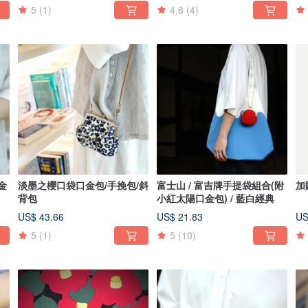
5
(1)
4.8
(4)
金
淡墨之櫻口袋口金包/手挽包/斜
富士山 / 富吉牌手提袋組合(附
加
背包
小紅太陽口金包) / 藍白經典
US$ 43.66
US$ 21.83
US
5
(1)
5
(10)