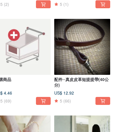
5
(2)
5
(1)
購商品
配件─真皮皮革短提提帶(40公
分)
$ 4.46
US$ 12.92
5
(69)
5
(66)