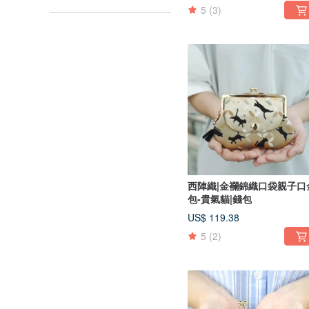
5
(3)
西陣織|金襴錦織口袋親子口
包-貴氣貓|錢包
US$ 119.38
5
(2)