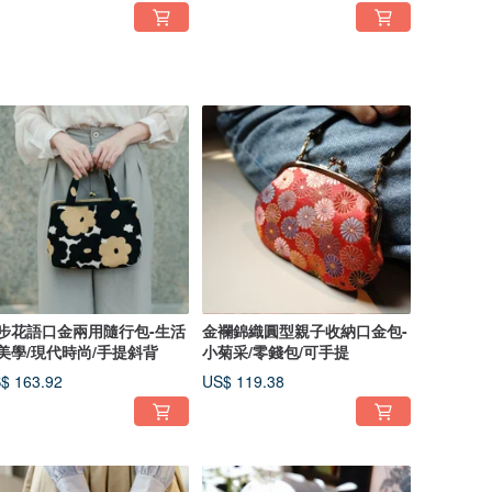
步花語口金兩用隨行包-生活
金襴錦織圓型親子收納口金包-
美學/現代時尚/手提斜背
小菊采/零錢包/可手提
$ 163.92
US$ 119.38