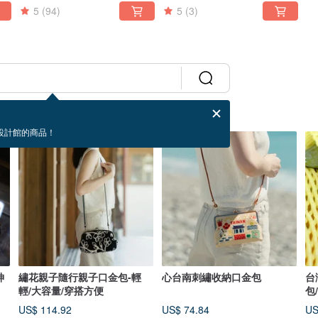
5
(94)
5
(3)
設計館的商品！
神
繡花親子隨行親子口金包-輕
心台南刺繡收納口金包
台
輕/大容量/穿搭方便
包
US$ 114.92
US$ 74.84
US