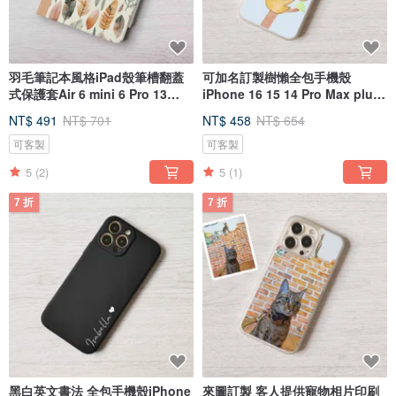
羽毛筆記本風格iPad殼筆槽翻蓋
可加名訂製樹懶全包手機殼
式保護套Air 6 mini 6 Pro 13
iPhone 16 15 14 Pro Max plus
2024
13
NT$ 491
NT$ 701
NT$ 458
NT$ 654
可客製
可客製
5
(2)
5
(1)
7 折
7 折
黑白英文書法 全包手機殼iPhone
來圖訂製 客人提供寵物相片印刷