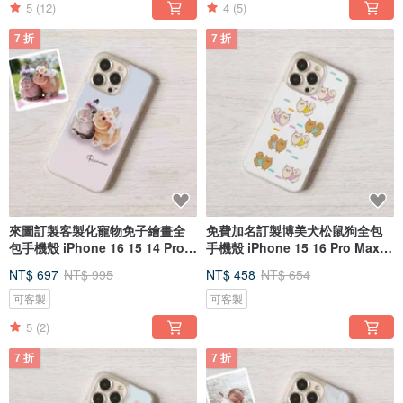
5
(12)
4
(5)
7 折
7 折
來圖訂製客製化寵物免子繪畫全
免費加名訂製博美犬松鼠狗全包
包手機殼 iPhone 16 15 14 Pro
手機殼 iPhone 15 16 Pro Max
Max
13
NT$ 697
NT$ 995
NT$ 458
NT$ 654
可客製
可客製
5
(2)
7 折
7 折