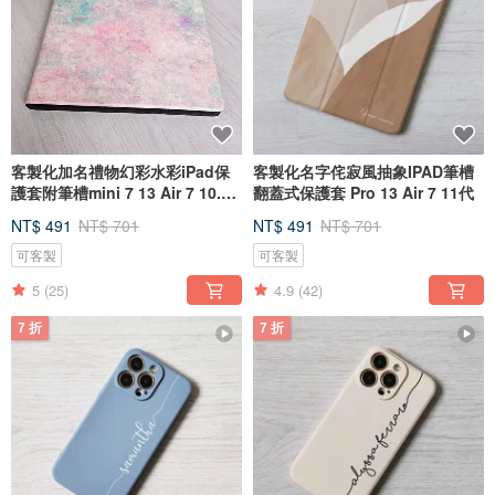
客製化加名禮物幻彩水彩iPad保
客製化名字侘寂風抽象IPAD筆槽
護套附筆槽mini 7 13 Air 7 10.9
翻蓋式保護套 Pro 13 Air 7 11代
吋
NT$ 491
NT$ 701
NT$ 491
NT$ 701
可客製
可客製
5
(25)
4.9
(42)
7 折
7 折