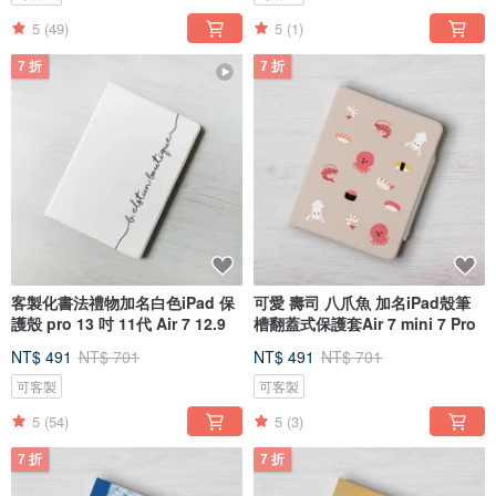
5
(49)
5
(1)
7 折
7 折
客製化書法禮物加名白色iPad 保
可愛 壽司 八爪魚 加名iPad殼筆
護殼 pro 13 吋 11代 Air 7 12.9
槽翻蓋式保護套Air 7 mini 7 Pro
NT$ 491
NT$ 701
NT$ 491
NT$ 701
可客製
可客製
5
(54)
5
(3)
7 折
7 折