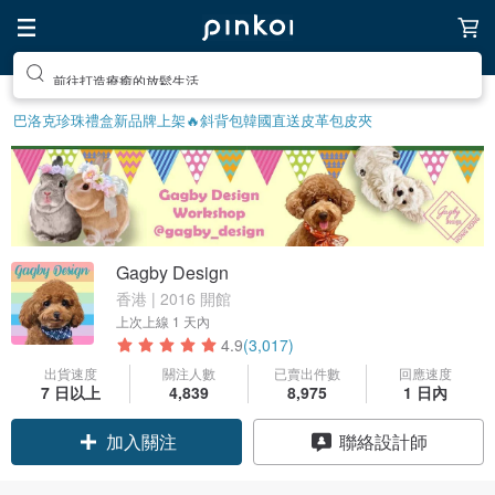
前往打造療癒的放鬆生活
巴洛克珍珠
禮盒
新品牌上架🔥
斜背包
韓國直送皮革包
皮夾
Gagby Design
香港 | 2016 開館
上次上線
1 天內
4.9
(3,017)
出貨速度
關注人數
已賣出件數
回應速度
7 日以上
4,839
8,975
1 日內
領優惠券
聯絡設計師
加入關注