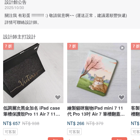
設計館公告
2025/10/30
關注我 有彩蛋 !!!!!!!!!! :) 敬請留意啊~~ (運送正常，建議選順豐快遞)
詳情可聯絡設計師。
設計師主打設計
7 折
7 折
7 折
低調層次黑金加名 iPad case
繪製貓咪寵物iPad mini 7 11
客製
筆槽保護殼Pro 11 Air 7 11代
代 Pro 13吋 Air 7 筆槽翻蓋式
槽翻蓋
12.9
保護殼
11
NT$ 657
NT$ 938
NT$ 266
NT$ 379
NT$
可客製
可客製
可