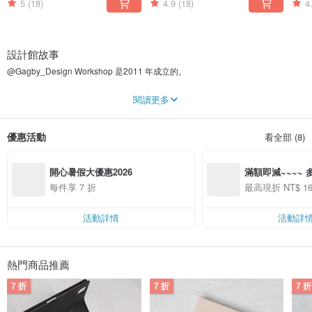
5
(18)
4.9
(18)
4
設計館故事
@Gagby_Design Workshop 是2011 年成立的。
我們根在香港, 自家設計, 自設工作室。
閱讀更多
設計到出品程序由我們"一手一腳"管理，希望貨品做到成本低質量好。以價格實惠
回饋給客人。送禮或自用都非常適合, 隨著心情換換手機殼款式。
優惠活動
看全部 (8)
Gagby名字源於Gag，香港人廣東話說爛Gag 是指無聊的笑話 (因為我家有個經常
說爛Gag的人呢~~)。我們喜歡說笑，喜歡創新。我們主要透過手機殼發表我們的
開心暑假大優惠2026
滿額即減~~~~ 多
創作意念。我們的創作並沒有界限，有可愛的、酷的、高貴的...等等包羅萬有，
只希望不同喜好的人也能從我們找到喜愛的東西。
MORE DISCOU
每件享 7 折
最高現折 NT$ 16
活動詳情
活動詳
熱門商品推薦
7 折
7 折
7 折