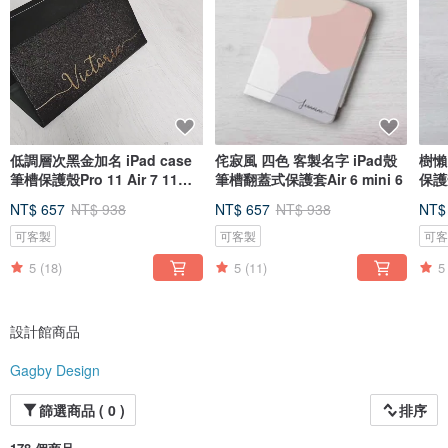
低調層次黑金加名 iPad case
侘寂風 四色 客製名字 iPad殼
樹懶
筆槽保護殼Pro 11 Air 7 11代
筆槽翻蓋式保護套Air 6 mini 6
保護殼
12.9
mini
NT$ 657
NT$ 938
NT$ 657
NT$ 938
NT$
可客製
可客製
可
5
(18)
5
(11)
5
設計館商品
Gagby Design
篩選商品 ( 0 )
排序