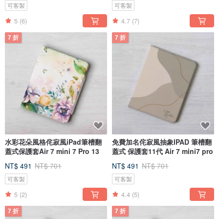
可客製
可客製
5
(6)
4.7
(7)
7 折
7 折
水彩花朵風格侘寂風iPad筆槽翻
免費加名侘寂風抽象IPAD 筆槽翻
蓋式保護套Air 7 mini 7 Pro 13
蓋式 保護套11代 Air 7 mini7 pro
NT$ 491
NT$ 701
NT$ 491
NT$ 701
可客製
可客製
5
(2)
4.4
(5)
7 折
7 折