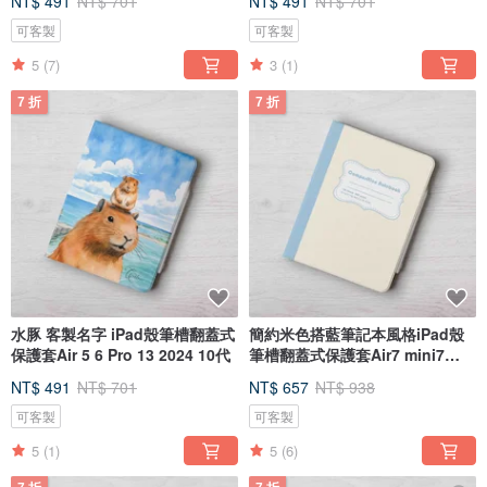
NT$ 491
NT$ 701
NT$ 491
NT$ 701
可客製
可客製
5
(7)
3
(1)
7 折
7 折
水豚 客製名字 iPad殼筆槽翻蓋式
簡約米色搭藍筆記本風格iPad殼
保護套Air 5 6 Pro 13 2024 10代
筆槽翻蓋式保護套Air7 mini7
pro13
NT$ 491
NT$ 701
NT$ 657
NT$ 938
可客製
可客製
5
(1)
5
(6)