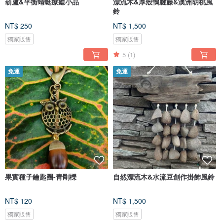
葫蘆&平衡蜻蜓療癒小品
漂流木&厚殼鴨腱籐&澳洲胡桃風
鈴
NT$ 250
NT$ 1,500
獨家販售
獨家販售
5
(1)
免運
免運
果實種子鑰匙圈-青剛櫟
自然漂流木&水流豆創作掛飾風鈴
NT$ 120
NT$ 1,500
獨家販售
獨家販售