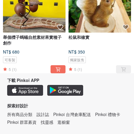
舉個櫟子螞蟻自然素材果實種子
松鼠和橡實
創作
NT$ 680
NT$ 350
可客製
獨家販售
5
(1)
5
(1)
下載 Pinkoi APP
探索好設計
所有商品分類
設計誌
Pinkoi 台灣倉庫配送
Pinkoi 禮物卡
Pinkoi 群眾募資
找靈感
逛櫥窗