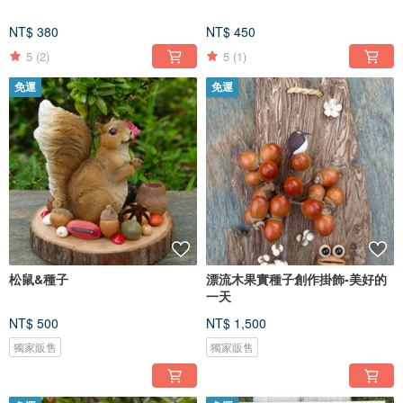
NT$ 380
NT$ 450
5
(2)
5
(1)
免運
免運
松鼠&種子
漂流木果實種子創作掛飾-美好的
一天
NT$ 500
NT$ 1,500
獨家販售
獨家販售