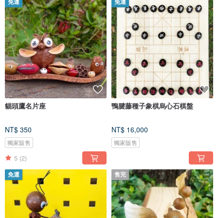
免運
免運
貓頭鷹名片座
鴨腱藤種子象棋烏心石棋盤
NT$ 350
NT$ 16,000
獨家販售
獨家販售
5
(2)
免運
售完