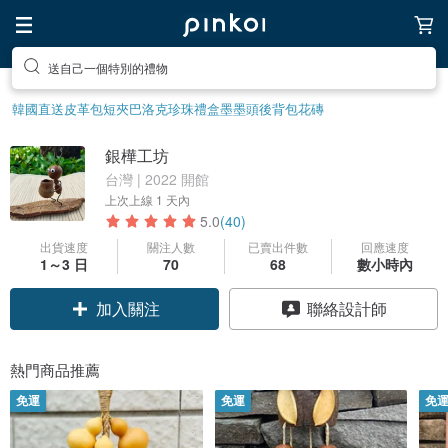
送自己一個特別的禮物
韓國直送皮革包
短夾
巴洛克珍珠
禮盒
墨墨頭後背包
花磚
銀樺工坊
台灣 | 2022 開館
上次上線
1 天內
5.0
(40)
出貨速度
關注人數
已賣出件數
回應速度
1～3 日
70
68
數小時內
加入關注
聯絡設計師
熱門商品推薦
免運
免運
免