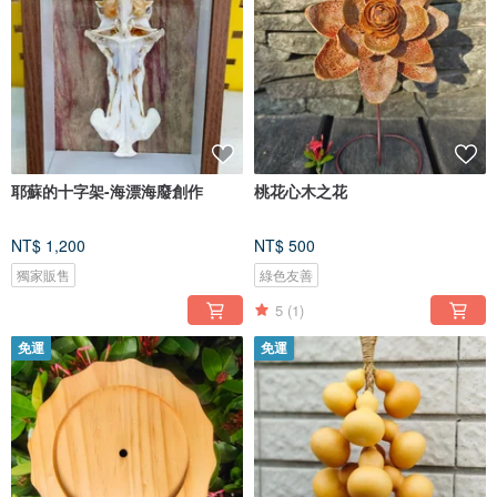
耶蘇的十字架-海漂海廢創作
桃花心木之花
NT$ 1,200
NT$ 500
獨家販售
綠色友善
5
(1)
免運
免運