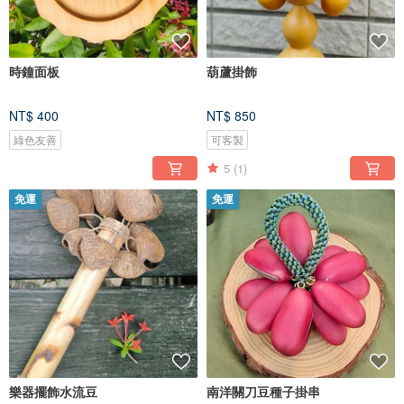
時鐘面板
葫蘆掛飾
NT$ 400
NT$ 850
綠色友善
可客製
5
(1)
免運
免運
樂器擺飾水流豆
南洋關刀豆種子掛串