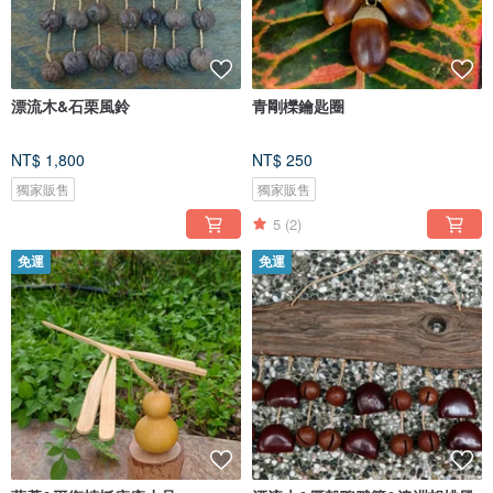
漂流木&石栗風鈴
青剛櫟鑰匙圈
NT$ 1,800
NT$ 250
獨家販售
獨家販售
5
(2)
免運
免運