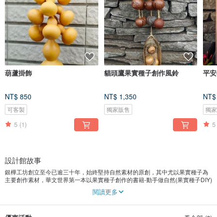
葫蘆掛飾
貓頭鷹果實種子創作風鈴
平安
NT$ 850
NT$ 1,350
NT$
可客製
獨家販售
獨
5
(1)
5
設計館故事
銀樺工坊創立至今已逾三十年，始終堅持自然素材的原創，其中尤以果實種子為
主要創作素材，華文世界第一本以果實種子創作的書籍-動手做自然(果實種子DIY)
就是我們於2011年出版的書籍，從此引領台灣自然素材果實種子創作的風潮。
閱讀更多