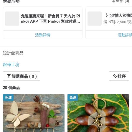
優惠活動
看全部 (3)
【七夕情人節快閃】8
免運優惠來囉！新會員 7 天內於 Pi
用 APP 購買任一
nkoi APP 下單 Pinkoi 幫你付運
滿 NT$ 2,500 現
00 現折 NT$100
費，滿 NT$ 500 最高可折運費 NT
$ 100
活動詳情
活動詳
設計館商品
銀樺工坊
篩選商品 ( 0 )
排序
20 個商品
免運
免運