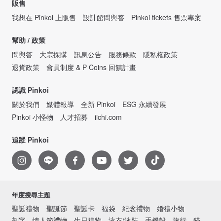
販售
我想在 Pinkoi 上販售
設計館問與答
Pinkoi tickets 售票專案
幫助 / 政策
問與答
大宗採購
訊息公告
服務條款
隱私權政策
退貨政策
會員制度 & P Coins 回饋計畫
認識 Pinkoi
關於我們
媒體報導
全新 Pinkoi
ESG 永續發展
Pinkoi 小怪物
人才招募
iichi.com
追蹤 Pinkoi
年度搜尋主題
聖誕禮物
聖誕節
聖誕卡
福袋
紀念禮物
婚禮小物
刻字
情人節禮物
生日禮物
泳衣/泳裝
手機殼
旅行
貓